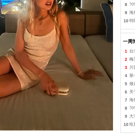
8
7
9
海
10
特
一周
1
台
2
梅
3
川
4
第
5
做
6
关
7
海
8
7
9
大
10
给