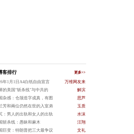
博客排行
更多>>
026年1月1日A4白纸自由宣言
万维网友来
屏的美国“斩杀线”与中共的
解滨
国杂感：仓颉造字成真，有图
思芦
兰芳和兩位仍然在世的入室弟
玉质
芃：男人的出轨和女人的出轨
水沫
国斩杀线：愚昧和麻木
汪翔
国巨变：特朗普把三大最争议
文礼