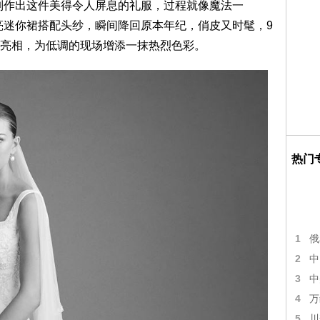
制作出这件美得令人屏息的礼服，过程就像魔法一
亮迷你裙搭配头纱，瞬间降回原本年纪，俏皮又时髦，9
亮相，为低调的现场增添一抹热烈色彩。
热门
1
俄
2
中
3
中
4
万
5
川