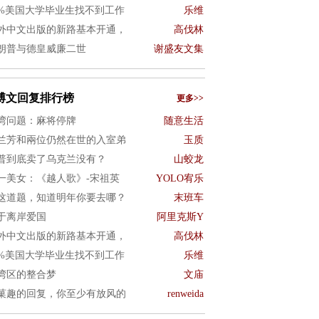
0%美国大学毕业生找不到工作
乐维
外中文出版的新路基本开通，
高伐林
朗普与德皇威廉二世
谢盛友文集
博文回复排行榜
更多>>
湾问题：麻将停牌
随意生活
兰芳和兩位仍然在世的入室弟
玉质
普到底卖了乌克兰没有？
山蛟龙
一美女：《越人歌》-宋祖英
YOLO宥乐
这道题，知道明年你要去哪？
末班车
于离岸爱国
阿里克斯Y
外中文出版的新路基本开通，
高伐林
0%美国大学毕业生找不到工作
乐维
湾区的整合梦
文庙
菓趣的回复，你至少有放风的
renweida