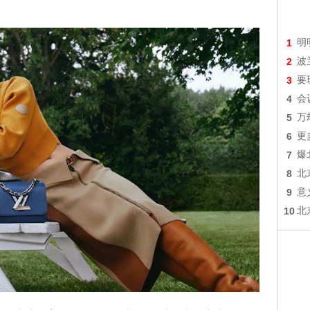
1
明
2
波
3
要
4
会
5
万
6
更
7
爆
8
北
9
意
10
北