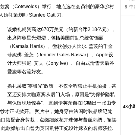
窝（Cotswolds）举行，地点选在会员制的豪华乡村
5
中
婚礼策划师 Stanlee Gatti刀。
该婚礼耗资高达670万美元（约新台币2.18亿元），
出席阵容星光熠熠，包括美国前副总统贺锦丽
（Kamala Harris）、微软创办人比尔. 盖茨的千金
珍妮佛. 盖茨（Jennifer Gates Nassar）、Apple设
计大师强尼. 艾夫（Jony Ive）、自由式滑雪天后谷
爱凌等名流好友。
婚礼采取“零曝光”政策，不仅全程禁止手机拍摄，甚
至还安排大咖嘉宾从后门入场，原因是“为保护隐私
与保留现场惊喜”。 直到伊芙亲自在IG晒出一张由专
48
纱才正式掀开。 照片中，她身穿由法国时装品牌纪梵
方形领口搭配合身剪裁，点缀细致花卉珠饰与蕾丝刺绣，裙摆
 此款婚纱出自曾为英国凯特王妃设计嫁衣的名师莎拉.