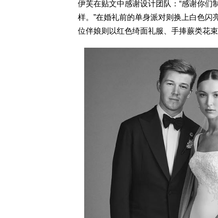
伊芙在贴文中感谢设计团队：“感谢你们
样。”在婚礼前的单身派对则换上白色闪
位伴娘则以红色绮面礼服、手捧蕨类花束