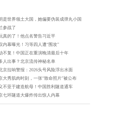
明是世界领土大国，她偏要伪装成弹丸小国
兰参战了
玩真的了！他点名警告习近平
议内幕曝光！习等四人遭“围攻”
劫不复！中国正在重演晚清最后十年
多人出事？北京流传神秘名单
北京拉响警报：2026头号风险浮出水面
京大秀肌肉时刻，一张“致命照片”被公布
义不亚于建造航母！中国胜利隧道通车
京七环隧道大爆炸传出惊人内幕