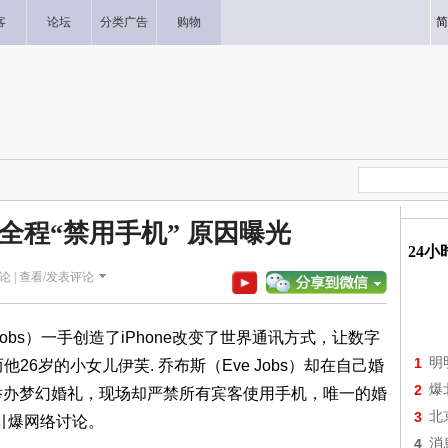
客
论坛
分类广告
购物
简
全程“禁用手机” 原因曝光
24
论 |
查看/发表评论
 Jobs）一手创造了iPhone改变了世界通讯方式，让数字
1
明
6岁的小女儿伊芙. 乔布斯（Eve Jobs）却在自己婚
2
爆
元举办梦幻婚礼，现场却严禁所有宾客使用手机，唯一的婚
3
北
间引爆网络讨论。
4
消