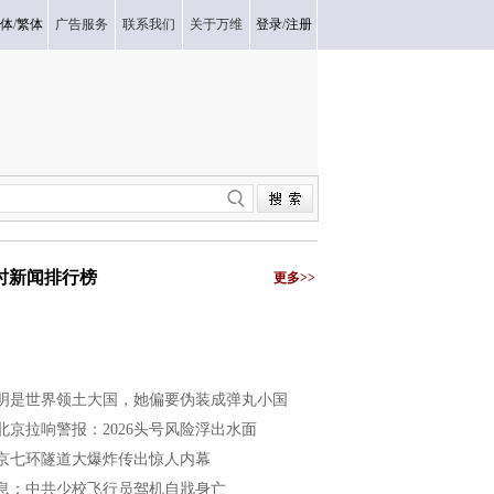
体
/
繁体
广告服务
联系我们
关于万维
登录
/
注册
小时新闻排行榜
更多>>
明是世界领土大国，她偏要伪装成弹丸小国
北京拉响警报：2026头号风险浮出水面
京七环隧道大爆炸传出惊人内幕
息：中共少校飞行员驾机自戕身亡