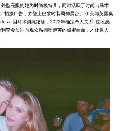
生，外型亮眼的她为时尚模特儿，同时活跃于时尚与马术
itton）拍摄广告，并登上巴黎时装周伸展台。 伊芙与英国奥
arles）因马术训练结缘，2022年确定恋人关系; 这段感
，哈利夺金后冲向观众席拥吻伊芙的甜蜜画面，才让世人