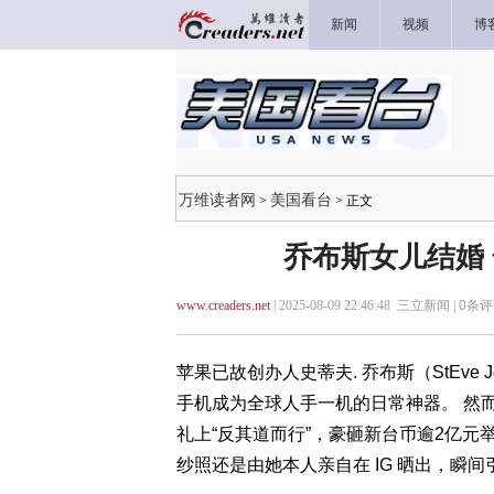
新闻
视频
博
万维读者网
美国看台
>
> 正文
乔布斯女儿结婚 
www.creaders.net
| 2025-08-09 22:46:48 三立新闻 |
0
条评
苹果已故创办人史蒂夫. 乔布斯（StEve
手机成为全球人手一机的日常神器。 然而他2
礼上“反其道而行”，豪砸新台币逾2亿
纱照还是由她本人亲自在 IG 晒出，瞬