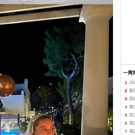
一周
1
2
2
刷
3
回
4
梅
5
安
6
美
7
美