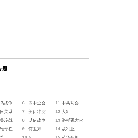
专题
6
11
乌战争
四中全会
中共两会
7
12
日关系
美伊冲突
大S
8
13
美冷战
以伊战争
洛杉矶大火
9
14
维专栏
何卫东
叙利亚
10
15
普
AI
苗华被抓