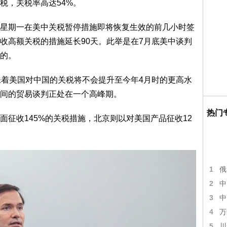
税，关税率高达54%。
星期一在美中关税暂停措施即将恢复生效的前几小时签
收高额关税的措施延长90天。此举是在7月底美中谈判
的。
味着美国对中国的关税将不会提升至今年4月时的更高水
间的贸易谈判正处在一个高峰期。
热门
面征收145%的关税措施，北京则以对美国产品征收12
1
俄
2
中
3
中
4
万
5
川