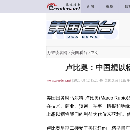
新闻
视频
博
万维读者网
美国看台
>
> 正文
卢比奥：中国想以
www.creaders.net
| 2025-08-12 15:23:46 美国之音 |
1
条评
美国国务卿马尔科·卢比奥(Marco Rub
在技术、商业、贸易、军事、情报和地缘政
上想以牺牲我们的利益为代价来获利”。
卢比奥星期二接受了美国纽约一档早间广播节目“希德和