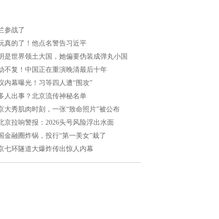
兰参战了
玩真的了！他点名警告习近平
明是世界领土大国，她偏要伪装成弹丸小国
劫不复！中国正在重演晚清最后十年
议内幕曝光！习等四人遭“围攻”
多人出事？北京流传神秘名单
京大秀肌肉时刻，一张“致命照片”被公布
北京拉响警报：2026头号风险浮出水面
国金融圈炸锅，投行“第一美女”栽了
京七环隧道大爆炸传出惊人内幕