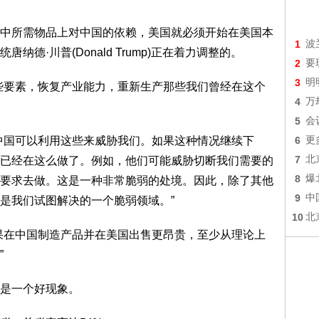
中所需物品上对中国的依赖，美国就必须开始在美国本
1
波
德·川普(Donald Trump)正在着力调整的。
2
要
3
明
些要素，恢复产业能力，重新生产那些我们曾经在这个
4
万
5
会
中国可以利用这些来威胁我们。如果这种情况继续下
6
更
7
北
已经在这么做了。例如，他们可能威胁切断我们需要的
8
爆
要求去做。这是一种非常脆弱的处境。因此，除了其他
9
中
是我们试图解决的一个脆弱领域。”
10
北
果在中国制造产品并在美国出售更昂贵，至少从理论上
”
是一个好现象。