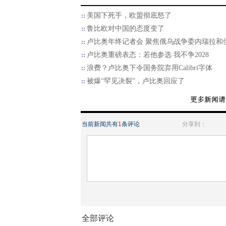
美国下死手，欧盟彻底怒了
鲁比欧对中国的态度变了
卢比奥年终记者会 聚焦俄乌战争委内瑞拉和
卢比奥重磅表态：若他参选 我不争2028
浪费？卢比奥下令国务院弃用Calibri字体
被爆“罕见决裂”，卢比奥回应了
当前新闻共有
1
条评论
分享到：
全部评论