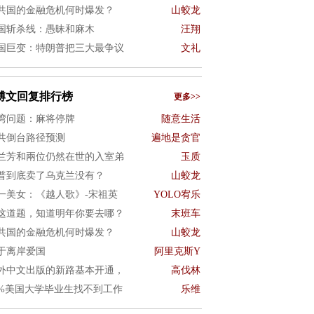
共国的金融危机何时爆发？
山蛟龙
国斩杀线：愚昧和麻木
汪翔
国巨变：特朗普把三大最争议
文礼
博文回复排行榜
更多>>
湾问题：麻将停牌
随意生活
共倒台路径预测
遍地是贪官
兰芳和兩位仍然在世的入室弟
玉质
普到底卖了乌克兰没有？
山蛟龙
一美女：《越人歌》-宋祖英
YOLO宥乐
这道题，知道明年你要去哪？
末班车
共国的金融危机何时爆发？
山蛟龙
于离岸爱国
阿里克斯Y
外中文出版的新路基本开通，
高伐林
0%美国大学毕业生找不到工作
乐维