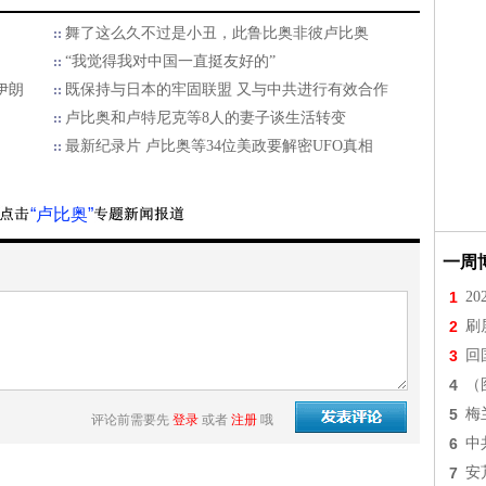
舞了这么久不过是小丑，此鲁比奥非彼卢比奥
“我觉得我对中国一直挺友好的”
伊朗
既保持与日本的牢固联盟 又与中共进行有效合作
卢比奥和卢特尼克等8人的妻子谈生活转变
最新纪录片 卢比奥等34位美政要解密UFO真相
“卢比奥”
一周
1
2
2
刷
3
回
4
（
5
梅
评论前需要先
登录
或者
注册
哦
6
中
7
安