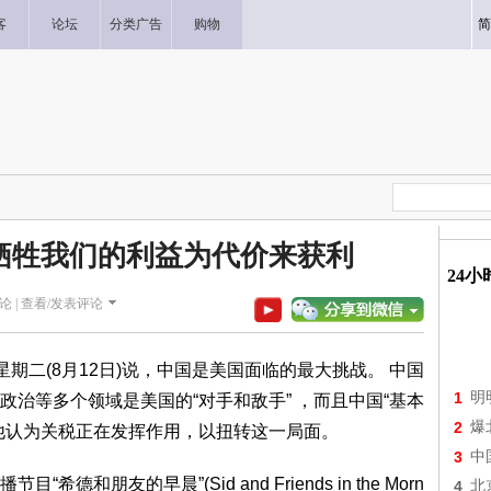
客
论坛
分类广告
购物
简
牺牲我们的利益为代价来获利
24
论 |
查看/发表评论
io)星期二(8月12日)说，中国是美国面临的最大挑战。 中国
1
明
治等多个领域是美国的“对手和敌手” ，而且中国“基本
2
爆
他认为关税正在发挥作用，以扭转这一局面。
3
中
朋友的早晨”(Sid and Friends in the Morn
4
北