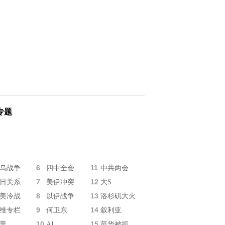
专题
6
11
乌战争
四中全会
中共两会
7
12
日关系
美伊冲突
大S
8
13
美冷战
以伊战争
洛杉矶大火
9
14
维专栏
何卫东
叙利亚
10
15
普
AI
苗华被抓