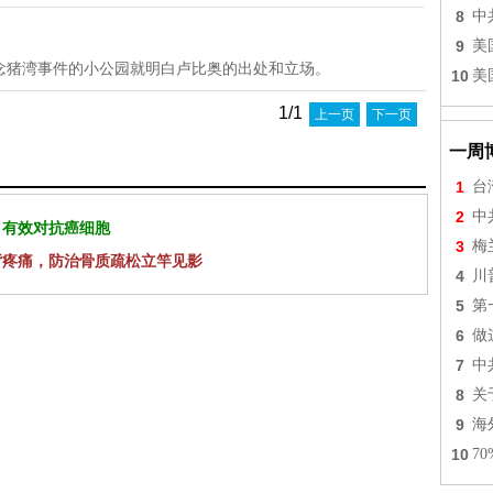
8
中
9
美
念猪湾事件的小公园就明白卢比奥的出处和立场。
10
美
1/1
上一页
下一页
一周
1
台
2
中
 有效对抗癌细胞
3
梅
背疼痛，防治骨质疏松立竿见影
4
川
5
第
6
做
7
中
8
关
9
海
10
7