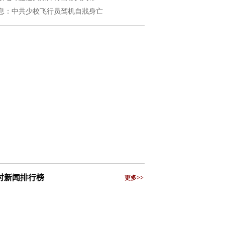
息：中共少校飞行员驾机自戕身亡
小时新闻排行榜
更多>>