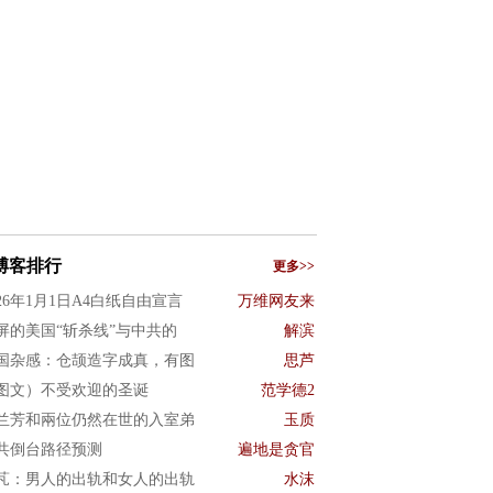
博客排行
更多>>
026年1月1日A4白纸自由宣言
万维网友来
屏的美国“斩杀线”与中共的
解滨
国杂感：仓颉造字成真，有图
思芦
图文）不受欢迎的圣诞
范学德2
兰芳和兩位仍然在世的入室弟
玉质
共倒台路径预测
遍地是贪官
芃：男人的出轨和女人的出轨
水沫