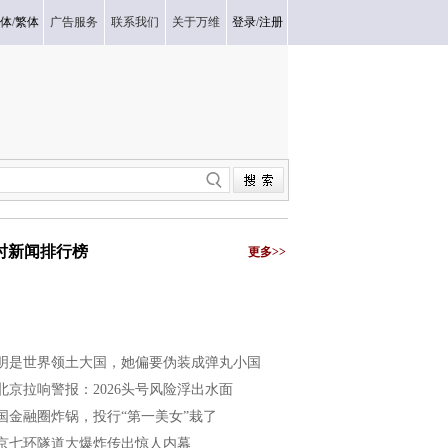
体
/
繁体
广告服务
联系我们
关于万维
登录
/
注册
小时新闻排行榜
更多>>
明是世界领土大国，她偏要伪装成弹丸小国
北京拉响警报：2026头号风险浮出水面
国金融圈炸锅，投行“第一美女”栽了
京七环隧道大爆炸传出惊人内幕