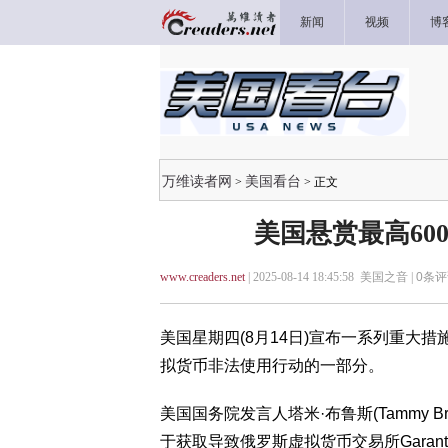
新闻
视频
博
万维读者网
美国看台
>
> 正文
美国悬赏最高60
www.creaders.net
| 2025-08-14 18:45:58 美国之音 |
0
条评
美国星期四(8月14日)宣布一系列重大
拟货币非法使用行动的一部分。
美国国务院发言人塔米·布鲁斯(Tammy 
于获取导致俄罗斯虚拟货币交易所Garan