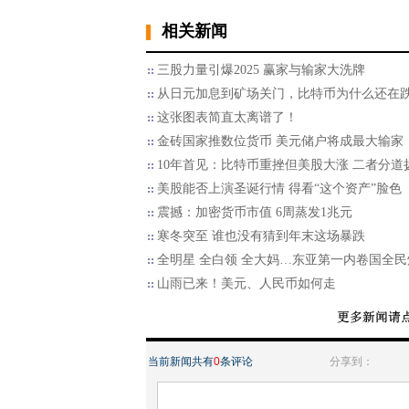
相关新闻
三股力量引爆2025 赢家与输家大洗牌
从日元加息到矿场关门，比特币为什么还在
这张图表简直太离谱了！
金砖国家推数位货币 美元储户将成最大输家
10年首见：比特币重挫但美股大涨 二者分道
美股能否上演圣诞行情 得看“这个资产”脸色
震撼：加密货币市值 6周蒸发1兆元
寒冬突至 谁也没有猜到年末这场暴跌
全明星 全白领 全大妈…东亚第一内卷国全民
山雨已来！美元、人民币如何走
当前新闻共有
0
条评论
分享到：