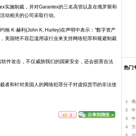
inex实施制裁，并对Garantex的三名高管以及在俄罗斯和
活动相关的公司采取行动。
·赫利(John K. Hurley)在声明中表示：“数字资产
，美国绝不容忍滥用该行业来支持网络犯罪和规避制裁
索软件攻击，不仅威胁我们的国家安全，还会损害合法
热门
裁者和针对美国人的网络犯罪分子对虚拟货币的非法使
1
俄
2
中
2
3
中
4
万
5
川