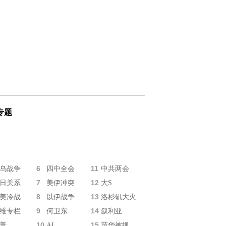
专题
6
11
乌战争
四中全会
中共两会
7
12
日关系
美伊冲突
大S
8
13
美冷战
以伊战争
洛杉矶大火
9
14
维专栏
何卫东
叙利亚
10
15
普
AI
苗华被抓