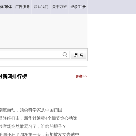
体
/
繁体
广告服务
联系我们
关于万维
登录
/
注册
小时新闻排行榜
更多>>
潮流而动，顶尖科学家从中国归国
遭降维打击，新华社通稿4个细节惊心动魄
共官场突然敢骂习了，谁给的胆子？
美国还狂？2026第一天，新加坡发文告诫中