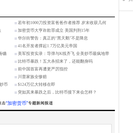
若年初1000刀投资富爸爸作者推荐 岁末收获几何
跌
加密货币大亨诈欺罪成立 美国判刑15年
华尔街警告：真正的“黑天鹅”不是降息
41名开发者撑起1.7万亿美元帝国
扬镳
美军投资实录：导弹与K线齐飞 全美炒币最疯地带
比特币暴跌！五大杀招来了，还能翻身吗
前中国首富再遭更严厉指控
川普家族全惨赔
炒币
$124万亿大转移在即
突如其来暴跌之后，比特币接下来会怎样？
“加密货币”