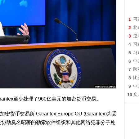
1
习
2
北
3
逆
4
习
5
习
6
中
7
跨
8
比
9
中
10
众
arantex至少处理了960亿美元的加密货币交易。
所 Garantex Europe OU (Garantex)为受
直接协助臭名昭著的勒索软件组织和其他网络犯罪分子处
。