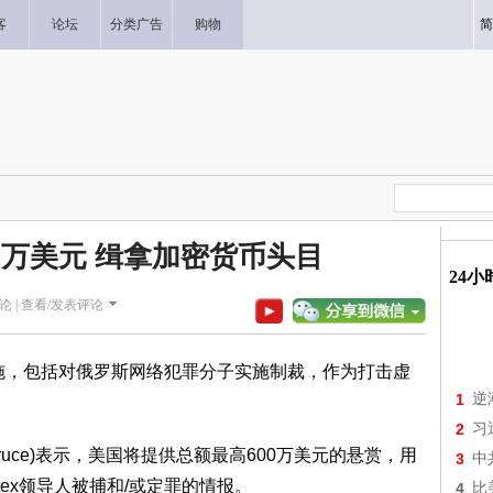
客
论坛
分类广告
购物
简
0万美元 缉拿加密货币头目
24
论 |
查看/发表评论
措施，包括对俄罗斯网络犯罪分子实施制裁，作为打击虚
1
逆
2
习
Bruce)表示，美国将提供总额最高600万美元的悬赏，用
3
中
tex领导人被捕和/或定罪的情报。
4
比