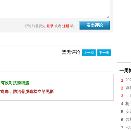
评论前需要先
登录
或者
注册
哦
暂无评论
上一页
下一页
一周
1
2
 有效对抗癌细胞
2
刷
背疼痛，防治骨质疏松立竿见影
3
回
4
梅
5
安
6
共
7
7