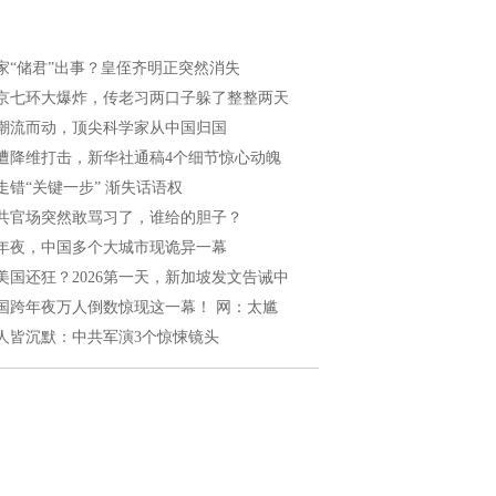
家“储君”出事？皇侄齐明正突然消失
京七环大爆炸，传老习两口子躲了整整两天
潮流而动，顶尖科学家从中国归国
遭降维打击，新华社通稿4个细节惊心动魄
走错“关键一步” 渐失话语权
共官场突然敢骂习了，谁给的胆子？
年夜，中国多个大城市现诡异一幕
美国还狂？2026第一天，新加坡发文告诫中
国跨年夜万人倒数惊现这一幕！ 网：太尴
人皆沉默：中共军演3个惊悚镜头