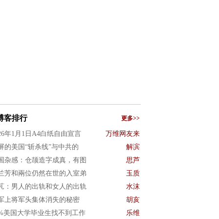
博客排行
更多>>
026年1月1日A4白纸自由宣言
万维网友来
屏的美国“斩杀线”与中共的
解滨
国杂感：仓颉造字成真，有图
思芦
兰芳和兩位仍然在世的入室弟
玉质
芃：男人的出轨和女人的出轨
水沫
军上将军头集体消失的秘密
胡亥
0%美国大学毕业生找不到工作
乐维