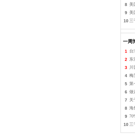
8
美
9
美
10
三
一周
1
台
2
东
3
川
4
梅
5
第
6
做
7
关
8
海
9
7
10
三