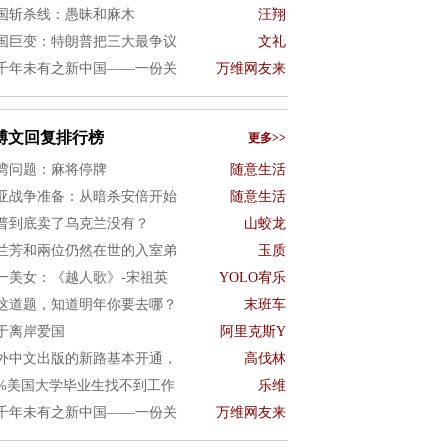
国斩杀线：愚昧和麻木
汪翔
国巨变：特朗普把三大最争议
文礼
千年未有之新中国——一份关
万维网友来
博文回复排行榜
更多>>
湾问题：麻将停牌
随意生活
亚战争准备：从暗杀安倍开始
随意生活
普到底卖了乌克兰没有？
山蛟龙
兰芳和兩位仍然在世的入室弟
玉质
一美女：《越人歌》-宋祖英
YOLO宥乐
这道题，知道明年你要去哪？
末班车
于离岸爱国
阿里克斯Y
外中文出版的新路基本开通，
高伐林
0%美国大学毕业生找不到工作
乐维
千年未有之新中国——一份关
万维网友来