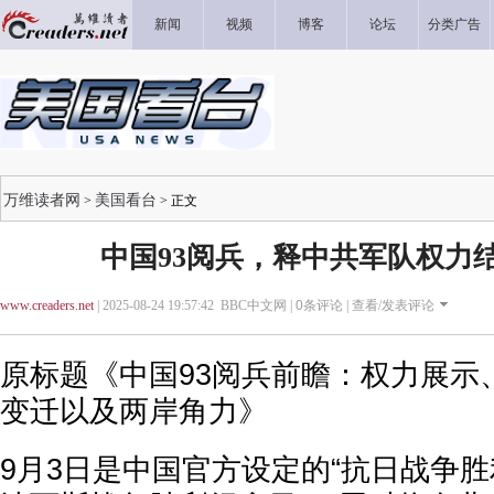
新闻
视频
博客
论坛
分类广告
万维读者网
美国看台
>
> 正文
中国93阅兵，释中共军队权力
www.creaders.net
| 2025-08-24 19:57:42 BBC中文网 |
0
条评论 |
查看/发表评论
原标题《中国93阅兵前瞻：权力展示
变迁以及两岸角力》
9月3日是中国官方设定的“抗日战争