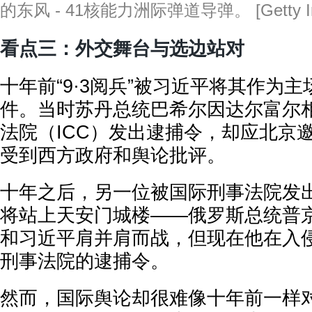
的东风 - 41核能力洲际弹道导弹。 [Getty Im
看点三：外交舞台与选边站对
十年前“9·3阅兵”被习近平将其作为
件。当时苏丹总统巴希尔因达尔富尔
法院（ICC）发出逮捕令，却应北京
受到西方政府和舆论批评。
十年之后，另一位被国际刑事法院发
将站上天安门城楼——俄罗斯总统普
和习近平肩并肩而战，但现在他在入
刑事法院的逮捕令。
然而，国际舆论却很难像十年前一样