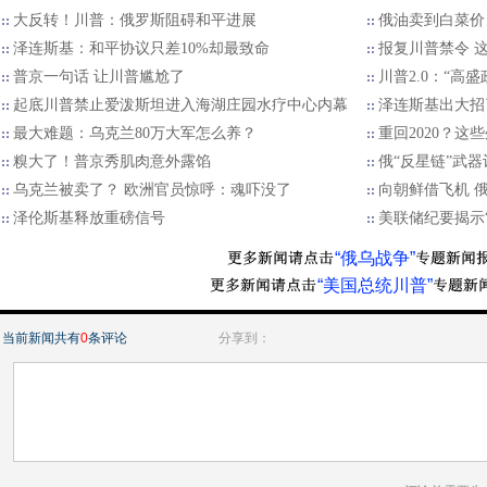
大反转！川普：俄罗斯阻碍和平进展
俄油卖到白菜价
泽连斯基：和平协议只差10%却最致命
报复川普禁令 
普京一句话 让川普尴尬了
川普2.0：“高
起底川普禁止爱泼斯坦进入海湖庄园水疗中心内幕
泽连斯基出大招
最大难题：乌克兰80万大军怎么养？
重回2020？
糗大了！普京秀肌肉意外露馅
俄“反星链”武
乌克兰被卖了？ 欧洲官员惊呼：魂吓没了
向朝鲜借飞机 
泽伦斯基释放重磅信号
美联储纪要揭示“
“俄乌战争”
“美国总统川普”
当前新闻共有
0
条评论
分享到：