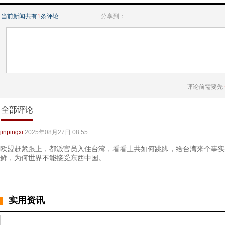
当前新闻共有
1
条评论
分享到：
评论前需要先
全部评论
jinpingxi
2025年08月27日 08:55
欧盟赶紧跟上，都派官员入住台湾，看看土共如何跳脚，给台湾来个事实
鲜，为何世界不能接受东西中国。
实用资讯