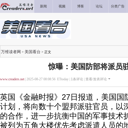
新闻
视频
博客
论坛
分类广告
万维读者网
美国看台
>
> 正文
惊曝：美国防部将派员
www.creaders.net
| 2025-08-27 08:08:56 ETtoday |
1
条评论 |
查看/发表评论
英国《金融时报》27日报道，美国国
计划，将向数十个盟邦派驻官员，以
的合作，进一步抗衡中国的军事技术
被列为五角大楼优先考虑派遣人员的