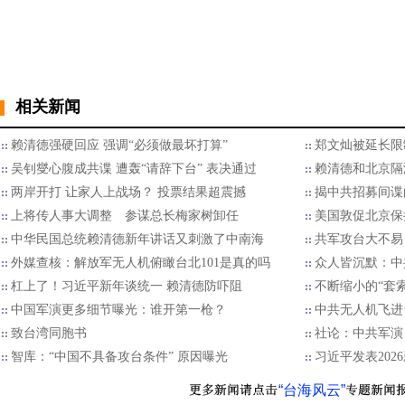
相关新闻
赖清德强硬回应 强调“必须做最坏打算”
郑文灿被延长限
吴钊燮心腹成共谍 遭轰“请辞下台” 表决通过
赖清德和北京隔
两岸开打 让家人上战场？ 投票结果超震撼
揭中共招募间谍
上将传人事大调整 参谋总长梅家树卸任
美国敦促北京保
中华民国总统赖清德新年讲话又刺激了中南海
​共军攻台大不
外媒查核：解放军无人机俯瞰台北101是真的吗
众人皆沉默：中
杠上了！习近平新年谈统一 赖清德防吓阻
不断缩小的“套索”
中国军演更多细节曝光：谁开第一枪？
中共无人机飞进台
致台湾同胞书
社论：中共军演
智库：“中国不具备攻台条件” 原因曝光
习近平发表202
“台海风云”