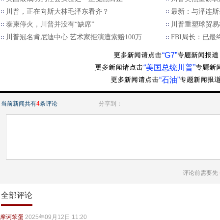
川普，正在向斯大林毛泽东看齐？
最新：与泽连斯
泰柬停火，川普并没有“缺席”
川普重塑球贸易格
川普冠名肯尼迪中心 艺术家拒演遭索赔100万
FBI局长：已
“G7”
“美国总统川普”
“石油”
当前新闻共有
4
条评论
分享到：
评论前需要先
全部评论
摩诃笨蛋
2025年09月12日 11:20