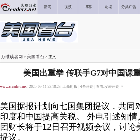
新闻
视频
博客
论坛
分类广告
万维读者网
美国看台
>
> 正文
美国出重拳 传联手G7对中国课重税
www.creaders.net
| 2025-09-11 23:10:23 工商时报 |
4
条评论 |
查看/发表评论
美国据报计划向七国集团提议，共同
印度和中国提高关税。 外电引述知情
团财长将于12日召开视频会议，讨论
提议。