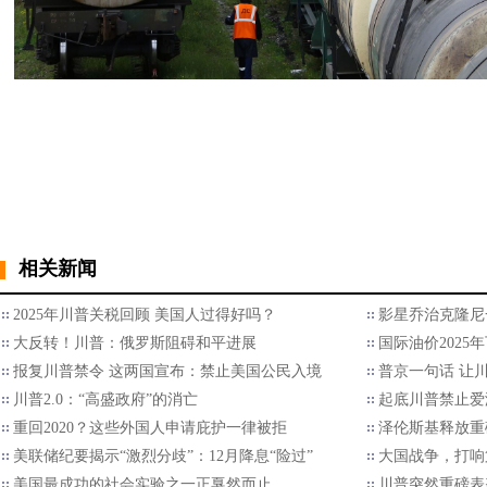
相关新闻
2025年川普关税回顾 美国人过得好吗？
影星乔治克隆尼
大反转！川普：俄罗斯阻碍和平进展
国际油价2025
报复川普禁令 这两国宣布：禁止美国公民入境
普京一句话 让
川普2.0：“高盛政府”的消亡
起底川普禁止爱
重回2020？这些外国人申请庇护一律被拒
泽伦斯基释放重
美联储纪要揭示“激烈分歧”：12月降息“险过”
大国战争，打响
美国最成功的社会实验之一正戛然而止
川普突然重磅表