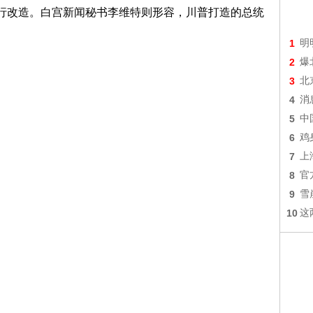
进行改造。白宫新闻秘书李维特则形容，川普打造的总统
1
明
2
爆
3
北
4
消
5
中
6
鸡
7
上
8
官
9
雪
10
这