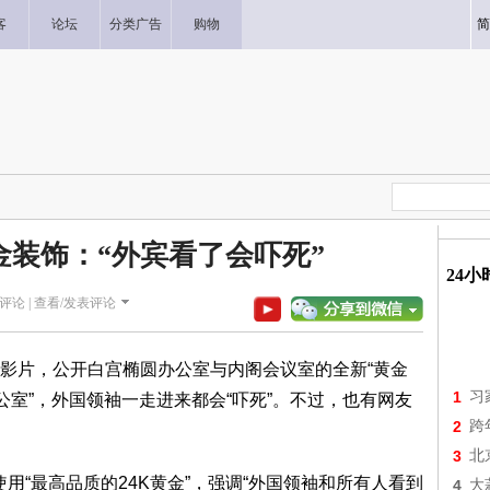
客
论坛
分类广告
购物
简
金装饰：“外宾看了会吓死”
24
评论 |
查看/发表评论
影片，公开白宫椭圆办公室与内阁会议室的全新“黄金
1
习
公室”，外国领袖一走进来都会“吓死”。不过，也有网友
2
跨
3
北
，白宫使用“最高品质的24K黄金”，强调“外国领袖和所有人看到
4
大