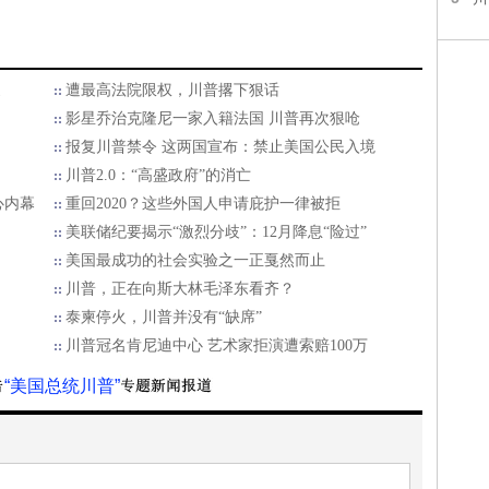
家
遭最高法院限权，川普撂下狠话
影星乔治克隆尼一家入籍法国 川普再次狠呛
报复川普禁令 这两国宣布：禁止美国公民入境
川普2.0：“高盛政府”的消亡
心内幕
重回2020？这些外国人申请庇护一律被拒
美联储纪要揭示“激烈分歧”：12月降息“险过”
美国最成功的社会实验之一正戛然而止
川普，正在向斯大林毛泽东看齐？
泰柬停火，川普并没有“缺席”
川普冠名肯尼迪中心 艺术家拒演遭索赔100万
“美国总统川普”