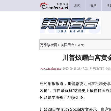
新闻
视频
博
万维读者网
美国看台
>
> 正文
川普炫耀白宫黄
www.creaders.net
| 2025-09-28 23:47:02 世界新闻网 |
0
条
纽约邮报报道，川普总统近日在社群分享
装饰”，并自豪宣称“这是史上最佳椭圆办
怀疑是拿廉价产品喷金漆。
川普28日在Truth Social发文表示