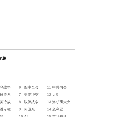
专题
6
11
乌战争
四中全会
中共两会
7
12
日关系
美伊冲突
大S
8
13
美冷战
以伊战争
洛杉矶大火
9
14
维专栏
何卫东
叙利亚
10
15
普
AI
苗华被抓