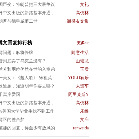
国巨变：特朗普把三大最争议
文礼
外中文出版的新路基本开通，
高伐林
朗普与德皇威廉二世
谢盛友文集
博文回复排行榜
更多>>
湾问题：麻将停牌
随意生活
普到底卖了乌克兰没有？
山蛟龙
兰芳和兩位仍然在世的入室弟
玉质
一美女：《越人歌》-宋祖英
YOLO宥乐
这道题，知道明年你要去哪？
末班车
于离岸爱国
阿里克斯Y
外中文出版的新路基本开通，
高伐林
0%美国大学毕业生找不到工作
乐维
湾区的整合梦
文庙
菓趣的回复，你至少有放风的
renweida