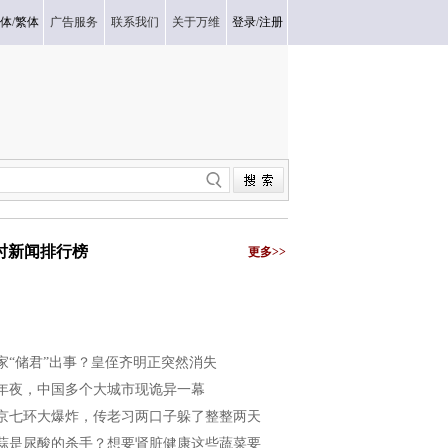
体
/
繁体
广告服务
联系我们
关于万维
登录
/
注册
小时新闻排行榜
更多>>
家“储君”出事？皇侄齐明正突然消失
年夜，中国多个大城市现诡异一幕
京七环大爆炸，传老习两口子躲了整整两天
蒜是尿酸的杀手？想要肾脏健康这些蔬菜要