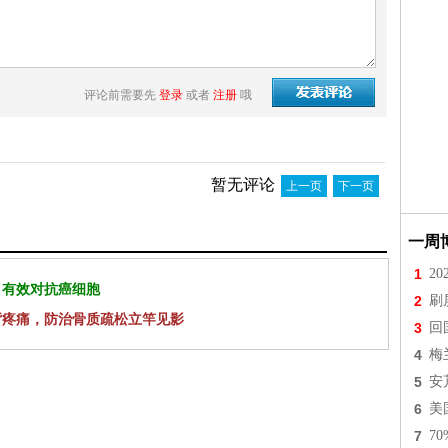
评论前需要先
登录
或者
注册
哦
暂无评论
上一页
下一页
一周
1
2
 有效对抗癌细胞
2
刷
背疼痛，防治骨质疏松立竿见影
3
回
4
梅
5
安
6
美
7
7