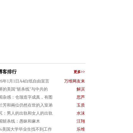
博客排行
更多>>
026年1月1日A4白纸自由宣言
万维网友来
屏的美国“斩杀线”与中共的
解滨
国杂感：仓颉造字成真，有图
思芦
兰芳和兩位仍然在世的入室弟
玉质
芃：男人的出轨和女人的出轨
水沫
国斩杀线：愚昧和麻木
汪翔
0%美国大学毕业生找不到工作
乐维