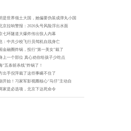
明是世界领土大国，她偏要伪装成弹丸小国
北京拉响警报：2026头号风险浮出水面
京七环隧道大爆炸传出惊人内幕
息：中共少校飞行员驾机自戕身亡
国金融圈炸锅，投行“第一美女”栽了
身上一个部位 真心劝你给孩子少吃点
海“五条斩杀线”炸锅了！
方出手倪萍栽了这些事瞒不住了
崩开始！习家军影视圈核心“马仔”主动自
两家是必选项，北京下达死命令