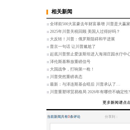
相关新闻
全球前500大富豪去年财富暴增 川普是大赢
2025年川普关税回顾 美国人过得好吗？
大反转！川普：俄罗斯阻碍和平进展
普京一句话 让川普尴尬了
起底川普禁止爱泼斯坦进入海湖庄园水疗中
泽伦斯基释放重磅信号
大国战争，打响第一枪！
川普突然重磅表态
最新：与泽连斯基会晤后 川普承认了…
川普重塑球贸易格局 2026年有哪些不确定性?
当前新闻共有
0
条评论
分享到：