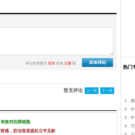
评论前需要先
登录
或者
注册
哦
热门
暂无评论
上一页
下一页
1
俄
2
中
3
中
 有效对抗癌细胞
4
万
背疼痛，防治骨质疏松立竿见影
5
川