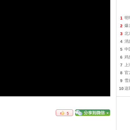
1
明
2
爆
3
北
4
消
5
中
6
鸡
7
上
8
官
9
雪
10
这
5