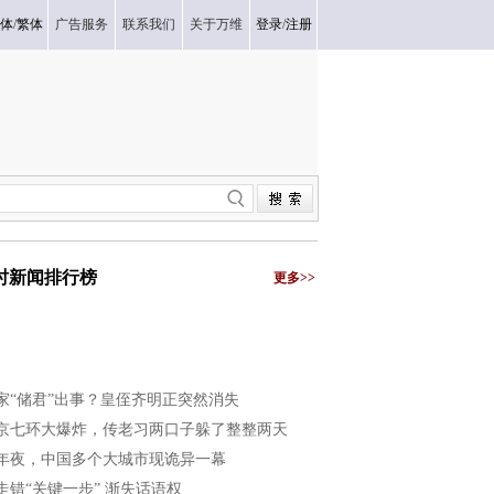
体
/
繁体
广告服务
联系我们
关于万维
登录
/
注册
小时新闻排行榜
更多>>
家“储君”出事？皇侄齐明正突然消失
京七环大爆炸，传老习两口子躲了整整两天
年夜，中国多个大城市现诡异一幕
走错“关键一步” 渐失话语权