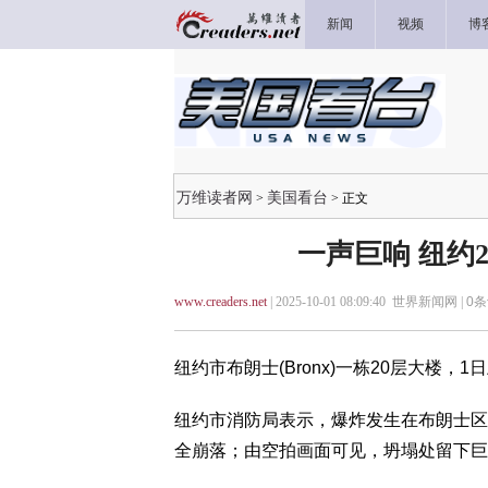
新闻
视频
博
万维读者网
美国看台
>
> 正文
一声巨响 纽约
www.creaders.net
| 2025-10-01 08:09:40 世界新闻网 |
0
条
纽约市布朗士(Bronx)一栋20层大楼
纽约市消防局表示，爆炸发生在布朗士区
全崩落；由空拍画面可见，坍塌处留下巨