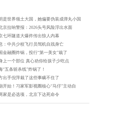
明是世界领土大国，她偏要伪装成弹丸小国
北京拉响警报：2026头号风险浮出水面
京七环隧道大爆炸传出惊人内幕
息：中共少校飞行员驾机自戕身亡
国金融圈炸锅，投行“第一美女”栽了
身上一个部位 真心劝你给孩子少吃点
海“五条斩杀线”炸锅了！
方出手倪萍栽了这些事瞒不住了
崩开始！习家军影视圈核心“马仔”主动自
两家是必选项，北京下达死命令