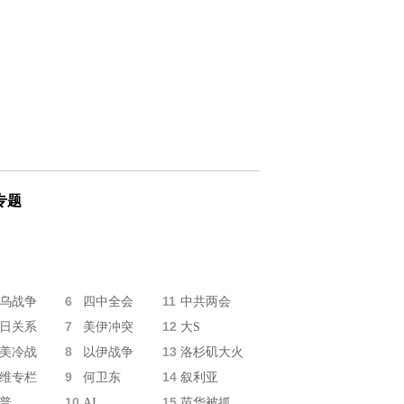
专题
6
11
乌战争
四中全会
中共两会
7
12
日关系
美伊冲突
大S
8
13
美冷战
以伊战争
洛杉矶大火
9
14
维专栏
何卫东
叙利亚
10
15
普
AI
苗华被抓