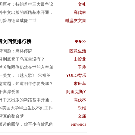
国巨变：特朗普把三大最争议
文礼
外中文出版的新路基本开通，
高伐林
朗普与德皇威廉二世
谢盛友文集
博文回复排行榜
更多>>
湾问题：麻将停牌
随意生活
普到底卖了乌克兰没有？
山蛟龙
兰芳和兩位仍然在世的入室弟
玉质
一美女：《越人歌》-宋祖英
YOLO宥乐
这道题，知道明年你要去哪？
末班车
于离岸爱国
阿里克斯Y
外中文出版的新路基本开通，
高伐林
0%美国大学毕业生找不到工作
乐维
湾区的整合梦
文庙
菓趣的回复，你至少有放风的
renweida