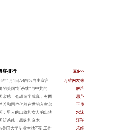
博客排行
更多>>
026年1月1日A4白纸自由宣言
万维网友来
屏的美国“斩杀线”与中共的
解滨
国杂感：仓颉造字成真，有图
思芦
兰芳和兩位仍然在世的入室弟
玉质
芃：男人的出轨和女人的出轨
水沫
国斩杀线：愚昧和麻木
汪翔
0%美国大学毕业生找不到工作
乐维