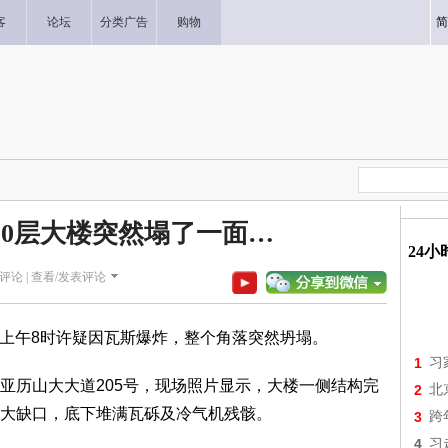
客
论坛
分类广告
购物
简
20层大楼突然塌了一面…
24
评论 |
查看/发表评论
，1日上午8时许疑因瓦斯爆炸，整个角落突然坍塌。
1
习
亚历山大大道205号，现场照片显示，大楼一侧结构完
2
北
大缺口，底下堆满瓦砾及冷气机残骸。
3
跨
4
习