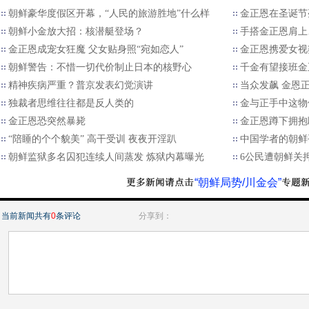
朝鲜豪华度假区开幕，“人民的旅游胜地”什么样
金正恩在圣诞节
朝鲜小金放大招：核潜艇登场？
手搭金正恩肩上
金正恩成宠女狂魔 父女贴身照“宛如恋人”
金正恩携爱女视
朝鲜警告：不惜一切代价制止日本的核野心
千金有望接班金
精神疾病严重？普京发表幻觉演讲
当众发飙 金恩
独裁者思维往往都是反人类的
金与正手中这物
金正恩恐突然暴毙
金正恩蹲下拥抱
“陪睡的个个貌美” 高干受训 夜夜开淫趴
中国学者的朝鲜
朝鲜监狱多名囚犯连续人间蒸发 炼狱内幕曝光
6公民遭朝鲜关
“朝鲜局势/川金会”
当前新闻共有
0
条评论
分享到：