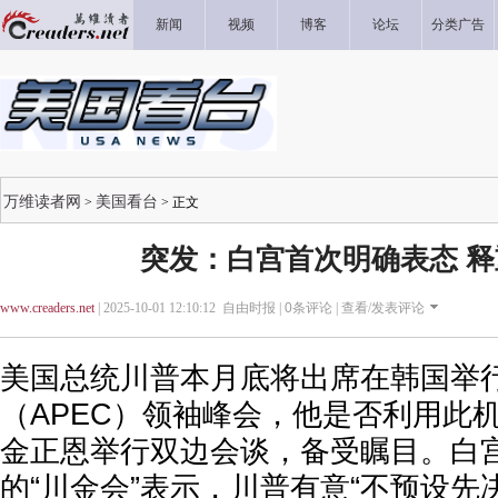
新闻
视频
博客
论坛
分类广告
万维读者网
美国看台
>
> 正文
突发：白宫首次明确表态 
www.creaders.net
| 2025-10-01 12:10:12 自由时报 |
0
条评论 |
查看/发表评论
美国总统川普本月底将出席在韩国举
（APEC）领袖峰会，他是否利用此
金正恩举行双边会谈，备受瞩目。白宫
的“川金会”表示，川普有意“不预设先