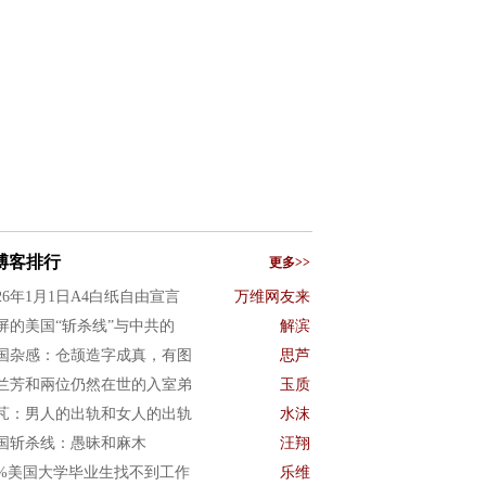
博客排行
更多>>
026年1月1日A4白纸自由宣言
万维网友来
屏的美国“斩杀线”与中共的
解滨
国杂感：仓颉造字成真，有图
思芦
兰芳和兩位仍然在世的入室弟
玉质
芃：男人的出轨和女人的出轨
水沫
国斩杀线：愚昧和麻木
汪翔
0%美国大学毕业生找不到工作
乐维