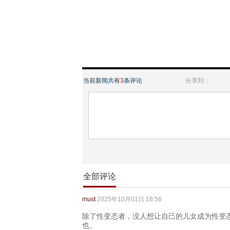
当前新闻共有
3
条评论
分享到：
全部评论
must
2025年10月01日 18:56
除了性变态者，没人想让自己的儿女成为性变
也。