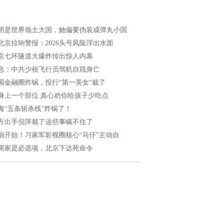
明是世界领土大国，她偏要伪装成弹丸小国
北京拉响警报：2026头号风险浮出水面
京七环隧道大爆炸传出惊人内幕
息：中共少校飞行员驾机自戕身亡
国金融圈炸锅，投行“第一美女”栽了
身上一个部位 真心劝你给孩子少吃点
海“五条斩杀线”炸锅了！
方出手倪萍栽了这些事瞒不住了
崩开始！习家军影视圈核心“马仔”主动自
两家是必选项，北京下达死命令