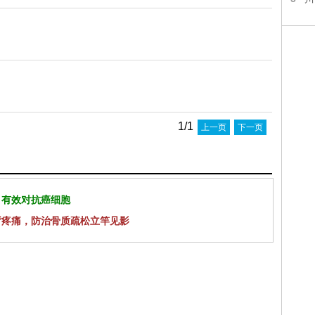
1/1
上一页
下一页
 有效对抗癌细胞
背疼痛，防治骨质疏松立竿见影