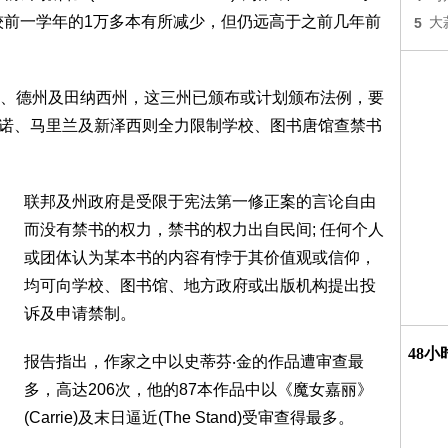
，较前一学年的1万多本有所减少，但仍远高于之前几年前
5
大
州、德州及田纳西州，这三州已颁布或计划颁布法例，要
伊利诺、马里兰及新泽西则全力限制学校、图书唐馆查禁书
联邦及州政府是受限于宪法第一修正案的言论自由
而没有禁书的权力，禁书的权力出自民间; 任何个人
或团体认为某本书的内容有悖于其价值观或信仰，
均可向学校、图书馆、地方政府或出版机构提出投
诉及申请禁制。
48
报告指出，作家之中以史蒂芬‧金的作品遭审查最
多，高达206次，他的87本作品中以《魔女嘉丽》
(Carrie)及末日逼近(The Stand)受审查得最多。