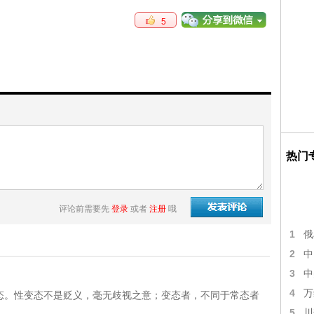
5
热门
评论前需要先
登录
或者
注册
哦
1
俄
2
中
3
中
4
万
态。性变态不是贬义，毫无歧视之意；变态者，不同于常态者
5
川