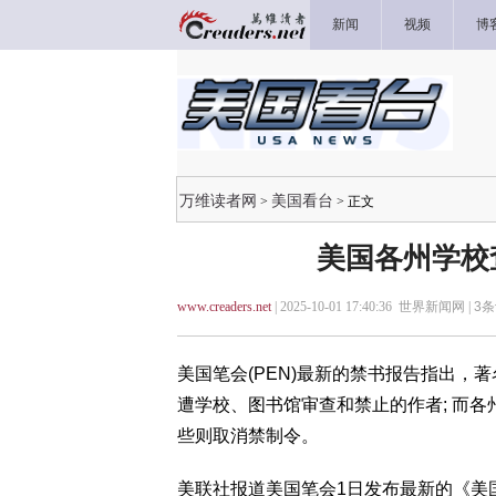
新闻
视频
博
万维读者网
美国看台
>
> 正文
美国各州学校
www.creaders.net
| 2025-10-01 17:40:36 世界新闻网 |
3
条
美国笔会(PEN)最新的禁书报告指出，著名作
遭学校、图书馆审查和禁止的作者; 而
些则取消禁制令。
美联社报道美国笔会1日发布最新的《美国禁书报告