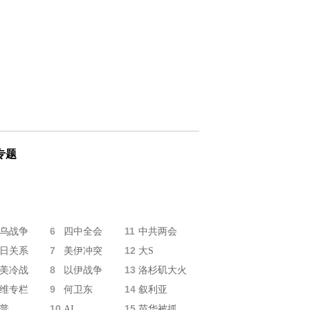
专题
6
11
乌战争
四中全会
中共两会
7
12
日关系
美伊冲突
大S
8
13
美冷战
以伊战争
洛杉矶大火
9
14
维专栏
何卫东
叙利亚
10
15
普
AI
苗华被抓