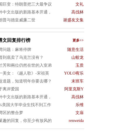
国巨变：特朗普把三大最争议
文礼
外中文出版的新路基本开通，
高伐林
朗普与德皇威廉二世
谢盛友文集
博文回复排行榜
更多>>
湾问题：麻将停牌
随意生活
普到底卖了乌克兰没有？
山蛟龙
兰芳和兩位仍然在世的入室弟
玉质
一美女：《越人歌》-宋祖英
YOLO宥乐
这道题，知道明年你要去哪？
末班车
于离岸爱国
阿里克斯Y
外中文出版的新路基本开通，
高伐林
0%美国大学毕业生找不到工作
乐维
湾区的整合梦
文庙
菓趣的回复，你至少有放风的
renweida