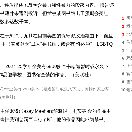
题、种族描述以及包含暴力和性暴力的段落内容。 报告还
书籍并未遭到投诉，但学校或图书馆出于预期会受社
1
明
数多达数千本。
2
爆
3
北
在于恐惧，尤其在目前美国的保守派政治氛围下、而且
4
消
书若被列为“成人”类书籍，或含有“性内容”、LGBTQ
5
中
6
鸡
7
上
8
官
9
雪
25学年全美有6800多本书籍遭暂时或永久下架，惊悚作家史蒂
10
这
(美联社)
汉(Kasey Meehan)解释说，史蒂芬‧金的作品主
害怕受到惩罚而自行了断，他的作品因此成为禁书。