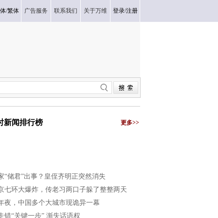
体
/
繁体
广告服务
联系我们
关于万维
登录
/
注册
小时新闻排行榜
更多>>
家“储君”出事？皇侄齐明正突然消失
京七环大爆炸，传老习两口子躲了整整两天
年夜，中国多个大城市现诡异一幕
走错“关键一步” 渐失话语权