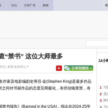
客
论坛
分类广告
购物
简
查“禁书” 这位大师最多
24
评论 |
查看/发表评论
家及电影编剧史蒂芬‧金(Stephen King)是最多作品
1
习
各州之间对书籍作品的态度呈两极化，有些动辄查禁，有
2
北
3
跨
》(Banned in the USA)，指出在2024-25学
4
习