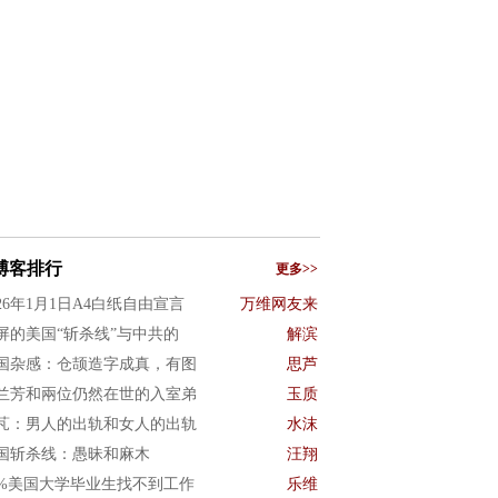
博客排行
更多>>
026年1月1日A4白纸自由宣言
万维网友来
屏的美国“斩杀线”与中共的
解滨
国杂感：仓颉造字成真，有图
思芦
兰芳和兩位仍然在世的入室弟
玉质
芃：男人的出轨和女人的出轨
水沫
国斩杀线：愚昧和麻木
汪翔
0%美国大学毕业生找不到工作
乐维