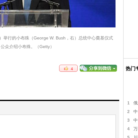
s）举行的小布殊（George W. Bush，右）总统中心奠基仪式
向公众介绍小布殊。（Getty）
热门
4
1
俄
2
中
3
中
4
万
5
川