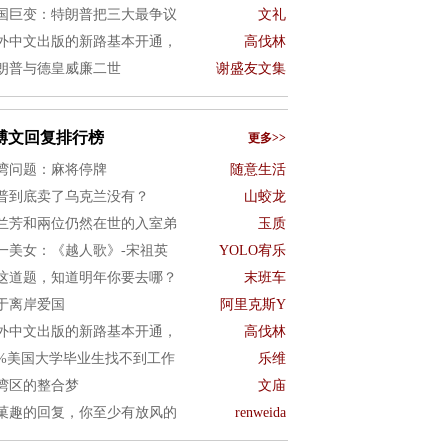
国巨变：特朗普把三大最争议
文礼
外中文出版的新路基本开通，
高伐林
朗普与德皇威廉二世
谢盛友文集
博文回复排行榜
更多>>
湾问题：麻将停牌
随意生活
普到底卖了乌克兰没有？
山蛟龙
兰芳和兩位仍然在世的入室弟
玉质
一美女：《越人歌》-宋祖英
YOLO宥乐
这道题，知道明年你要去哪？
末班车
于离岸爱国
阿里克斯Y
外中文出版的新路基本开通，
高伐林
0%美国大学毕业生找不到工作
乐维
湾区的整合梦
文庙
菓趣的回复，你至少有放风的
renweida