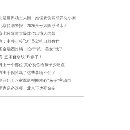
明是世界领土大国，她偏要伪装成弹丸小国
北京拉响警报：2026头号风险浮出水面
京七环隧道大爆炸传出惊人内幕
息：中共少校飞行员驾机自戕身亡
国金融圈炸锅，投行“第一美女”栽了
海“五条斩杀线”炸锅了！
身上一个部位 真心劝你给孩子少吃点
方出手倪萍栽了这些事瞒不住了
崩开始！习家军影视圈核心“马仔”主动自
两家是必选项，北京下达死命令