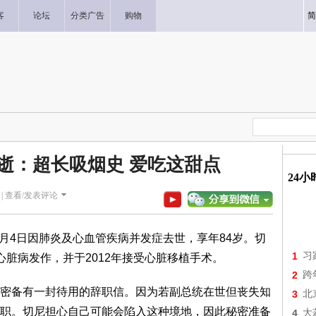
客
论坛
分类广告
购物
简
逝：超长吸烟史 爱吃这甜点
24
|
查看/发表评论
于11月4日因肺炎及心血管疾病并发症去世，享年84岁。切
1
习
脏病发作，并于2012年接受心脏移植手术。
2
跨
密备有一封待用的辞职信。因为若副总统在世但丧失知
3
北
职。切尼担心自己可能会陷入这种境地，因此秘密准备
4
大