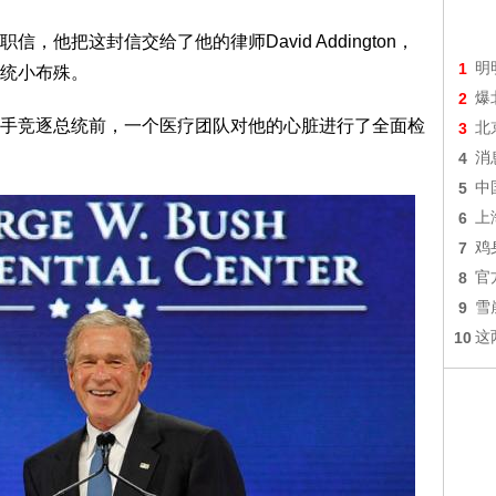
他把这封信交给了他的律师David Addington，
1
明
统小布殊。
2
爆
手竞逐总统前，一个医疗团队对他的心脏进行了全面检
3
北
4
消
5
中
6
上
7
鸡
8
官
9
雪
10
这