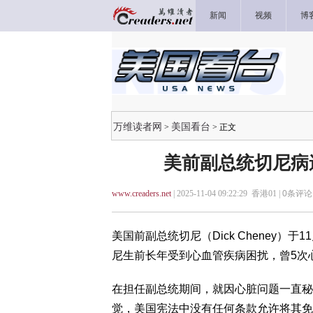
新闻
视频
博
万维读者网
美国看台
>
> 正文
美前副总统切尼病
www.creaders.net
| 2025-11-04 09:22:29 香港01 |
0
条评论 
美国前副总统切尼（Dick Cheney）
尼生前长年受到心血管疾病困扰，曾5次心
在担任副总统期间，就因心脏问题一直秘
觉，美国宪法中没有任何条款允许将其免