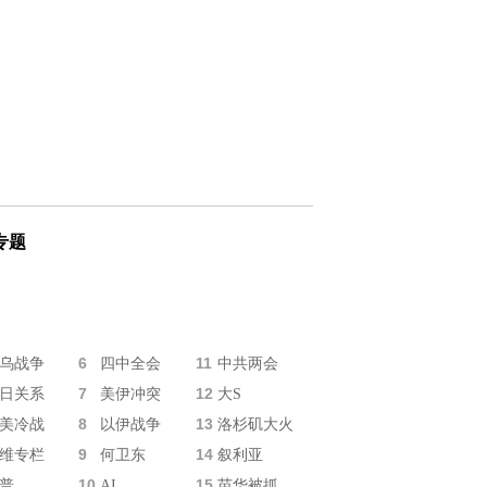
专题
6
11
乌战争
四中全会
中共两会
7
12
日关系
美伊冲突
大S
8
13
美冷战
以伊战争
洛杉矶大火
9
14
维专栏
何卫东
叙利亚
10
15
普
AI
苗华被抓