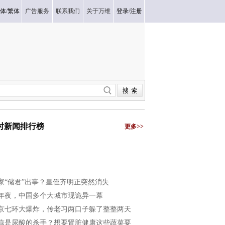
体
/
繁体
广告服务
联系我们
关于万维
登录
/
注册
小时新闻排行榜
更多>>
家“储君”出事？皇侄齐明正突然消失
年夜，中国多个大城市现诡异一幕
京七环大爆炸，传老习两口子躲了整整两天
蒜是尿酸的杀手？想要肾脏健康这些蔬菜要