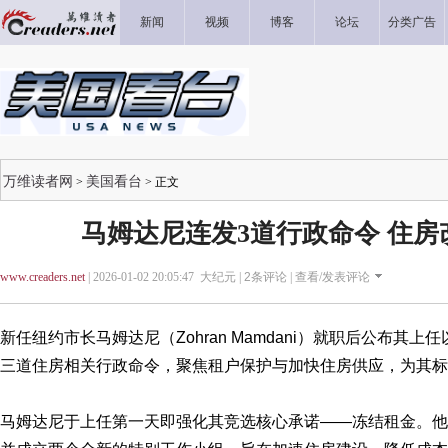
新闻
视频
博客
论坛
分类广告
万维读者网
美国看台
>
> 正文
马姆达尼连发3道行政命令 住房
www.creaders.net
| 2026-01-02 20:05:47 大纪元 |
2
条评论 |
查看/发表评论
新任纽约市长马姆达尼（Zohran Mamdani）就职后公布其
三道住房相关行政命令，聚焦租户保护与加快住房供应，为其标
马姆达尼于上任第一天即强化其竞选核心承诺——冻结租金。他