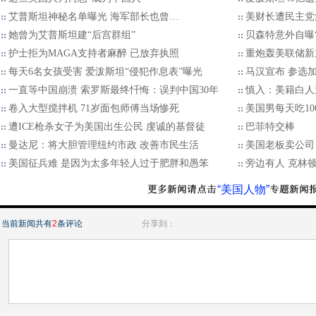
艾普斯坦神秘名单曝光 海军部长也曾…
美财长遭民主党
她曾为艾普斯坦建“后宫群组”
贝森特意外自曝
护士拒为MAGA支持者麻醉 已放弃执照
重炮轰美联储新
每天6名女孩受害 爱泼斯坦“侵犯作息表”曝光
马汉宣布 参选
一直等中国崩溃 索罗斯最终忏悔：误判中国30年
慎入：美籍白人
卷入大型搅拌机 71岁面包师傅当场惨死
美国男每天吃10
遭ICE枪杀女子为美国出生公民 虔诚的基督徒
巴菲特交棒
曼达尼：将大胆管理纽约市政 改善市民生活
美国老板卖公司 
美国征兵难 是因为太多年轻人过于肥胖和愚笨
旁边有人 克林
“美国人物”
当前新闻共有
2
条评论
分享到：