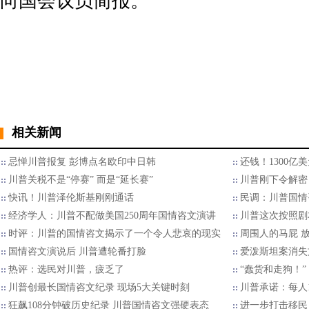
向国会议员简报。
相关新闻
忌惮川普报复 彭博点名欧印中日韩
还钱！1300亿
川普关税不是“停赛” 而是“延长赛”
川普刚下令解密 
快讯！川普泽伦斯基刚刚通话
民调：川普国情
经济学人：川普不配做美国250周年国情咨文演讲
川普这次按照剧
时评：川普的国情咨文揭示了一个令人悲哀的现实
周围人的马屁 
国情咨文演说后 川普遭轮番打脸
爱泼斯坦案消失
热评：选民对川普，疲乏了
“蠢货和走狗！”
川普创最长国情咨文纪录 现场5大关键时刻
川普承诺：每人
狂飙108分钟破历史纪录 川普国情咨文强硬表态
进一步打击移民