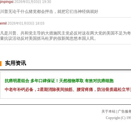
jinpingxi
2026年01月03日 19:30
川普无论干什么猪党都会抨击，就把它们当神经病就好
emil
2026年01月03日 18:03
凡是川普、共和党主导的大措施民主党必反对这在两大党的美国不足为奇
量抗议活动反对美国抓马杜罗的假新闻忽悠本国人民。
实用资讯
抗癌明星组合 多年口碑保证！天然植物萃取 有效对抗癌细胞
中老年补钙必备，2星期消除夜间抽筋、腰背疼痛，防治骨质疏松立竿
关于本站
|
广告服
Copyright (C) 199