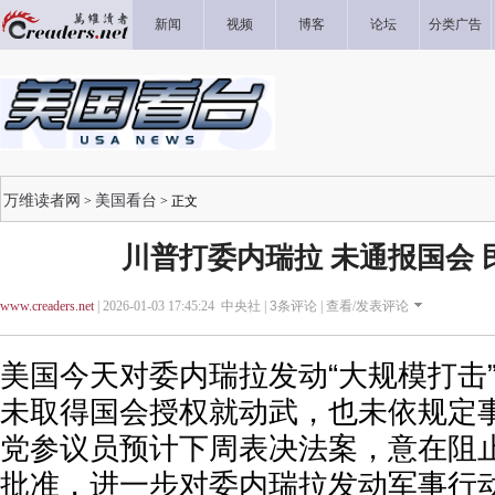
新闻
视频
博客
论坛
分类广告
万维读者网
美国看台
>
> 正文
川普打委内瑞拉 未通报国会 
www.creaders.net
| 2026-01-03 17:45:24 中央社 |
3
条评论 |
查看/发表评论
美国今天对委内瑞拉发动“大规模打击
未取得国会授权就动武，也未依规定
党参议员预计下周表决法案，意在阻
批准，进一步对委内瑞拉发动军事行