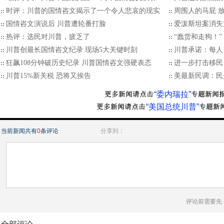
时评：川普的国情咨文揭示了一个令人悲哀的现实
周围人的马屁 
国情咨文演说后 川普遭轮番打脸
爱泼斯坦案消失
热评：选民对川普，疲乏了
“蠢货和走狗！”
川普创最长国情咨文纪录 现场5大关键时刻
川普承诺：每人
狂飙108分钟破历史纪录 川普国情咨文强硬表态
进一步打击移民
川普15%新关税 恐将又挨告
美最新民调：民
“委内瑞拉”
“美国总统川普”
当前新闻共有
0
条评论
分享到：
评论前需要先