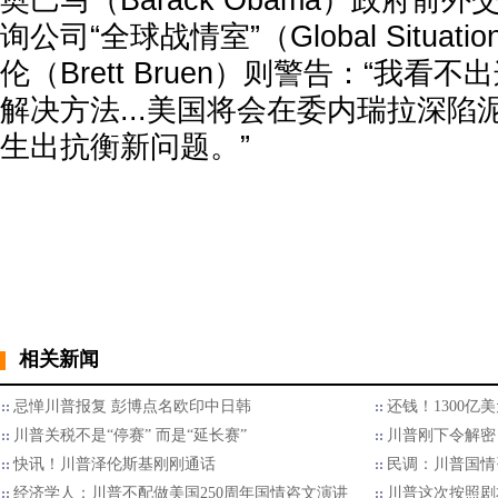
奥巴马（Barack Obama）政府前
询公司“全球战情室”（Global Situat
伦（Brett Bruen）则警告：“我看
解决方法...美国将会在委内瑞拉深陷
生出抗衡新问题。”
相关新闻
忌惮川普报复 彭博点名欧印中日韩
还钱！1300亿
川普关税不是“停赛” 而是“延长赛”
川普刚下令解密 
快讯！川普泽伦斯基刚刚通话
民调：川普国情
经济学人：川普不配做美国250周年国情咨文演讲
川普这次按照剧