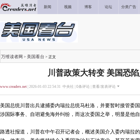
新闻
视频
博客
论坛
分类广告
万维读者网
美国看台
>
> 正文
川普政策大转变 美国恐
www.creaders.net
| 2026-01-03 22:54:31 中央社 |
0
条评论 |
查看/发表评论
美国总统川普出兵逮捕委内瑞拉总统马杜洛，并要暂时接管委国
涉国际事务、自诩避免海外纠纷，而这次委国之举，明显是他自
路透社报道，川普在中午召开记者会，概述美国介入委内瑞拉的