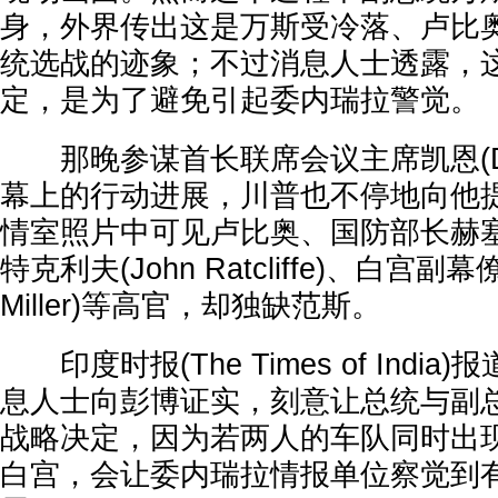
身，外界传出这是万斯受冷落、卢比奥
统选战的迹象；不过消息人士透露，
定，是为了避免引起委内瑞拉警觉。
那晚参谋首长联席会议主席凯恩(Dan 
幕上的行动进展，川普也不停地向他
情室照片中可见卢比奥、国防部长赫
特克利夫(John Ratcliffe)、白宫副幕
Miller)等高官，却独缺范斯。
印度时报(The Times of Indi
息人士向彭博证实，刻意让总统与副
战略决定，因为若两人的车队同时出
白宫，会让委内瑞拉情报单位察觉到