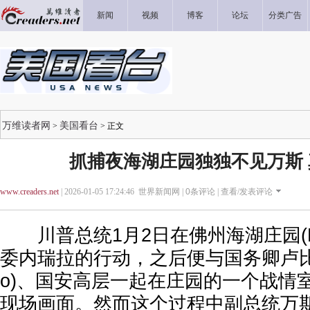
新闻
视频
博客
论坛
分类广告
万维读者网
美国看台
>
> 正文
抓捕夜海湖庄园独独不见万斯
www.creaders.net
| 2026-01-05 17:24:46 世界新闻网 |
0
条评论 |
查看/发表评论
川普总统1月2日在佛州海湖庄园(Mar
委内瑞拉的行动，之后便与国务卿卢比奥(M
o)、国安高层一起在庄园的一个战情
现场画面。然而这个过程中副总统万斯(J