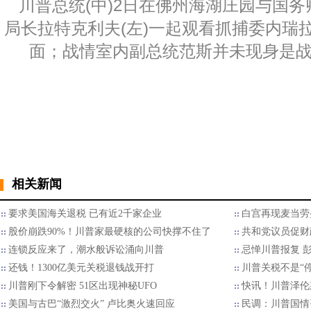
川普总统(中)2日在佛州海湖庄园与国务
局长拉特克利夫(左)一起观看抓捕委内瑞
面；战情室内副总统范斯并未现身是战
相关新闻
要求美国海关退税 已有近2千家企业
白宫再现麦当劳
股价崩跌90%！川普家最硬核的公司快撑不住了
共和党议员促财
连锁反应来了，潮水般诉讼涌向川普
忌惮川普报复 
还钱！1300亿美元关税退钱战开打
川普关税不是“停
川普刚下令解密 51区出现神秘UFO
快讯！川普泽伦
美国与古巴“激烈交火” 卢比奥火速回应
民调：川普国情