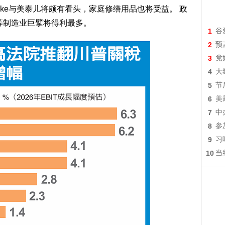
ke与美泰儿将颇有看头，家庭修缮用品也将受益。 政
ere等制造业巨擘将得利最多。
1
谷
2
预
3
党
4
大
5
节
6
美
7
中
8
参
9
习
10
当