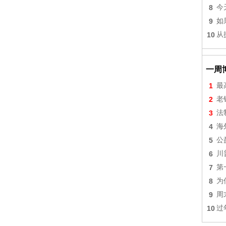
8
今
9
如
10
从
一周
1
最
2
老
3
法
4
海
5
公
6
川
7
第
8
为
9
周
10
过