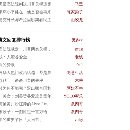
天最高法院判决川普关税违宪
马黑
果邓小平健在，他是否会再来
陈家梁子
捷克外长与希拉里吵架看民主
山蛟龙
博文回复排行榜
更多>>
高法院裁定：川普两类关税，
must
钱：人渣谷爱金
老钱
制的赞歌
0+1
外华人热门政治话题：都是异
随意生活
益贴 ---- 谈谈川普的关税
木桩
普为何不能完全退出联合国和
阿妞不牛
一美女：刘美贤谷爱凌是童年
YOLO宥乐
何被黄川粉狂捧的Alysa Liu,
爪四哥
末段子：一图胜过千言万语
爪四哥
年的重要节日「人日节」
voigt