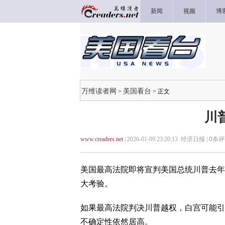
新闻
视频
博
万维读者网
美国看台
>
> 正文
川
www.creaders.net
| 2026-01-09 23:20:13 经济日报 |
0
条评
美国最高法院即将宣判美国总统川普去年
大考验。
如果最高法院判决川普越权，白宫可能引
不确定性依然居高。