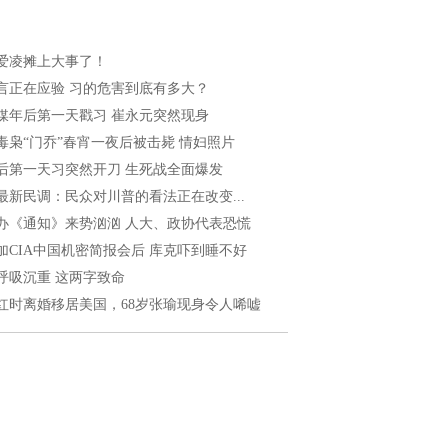
爱凌摊上大事了！
言正在应验 习的危害到底有多大？
媒年后第一天戳习 崔永元突然现身
毒枭“门乔”春宵一夜后被击毙 情妇照片
后第一天习突然开刀 生死战全面爆发
最新民调：民众对川普的看法正在改变...
办《通知》来势汹汹 人大、政协代表恐慌
加CIA中国机密简报会后 库克吓到睡不好
呼吸沉重 这两字致命
红时离婚移居美国，68岁张瑜现身令人唏嘘