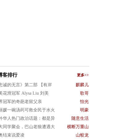
博客排行
更多>>
忠诚的无言》第二部 【有岸
麒麟儿
花滑冠军 Alysa Liu 刘美
歌哥
界冠军的奇葩老留父亲
怡光
丽媛一碗汤药可救全民于水火
明豪
外华人热门政治话题：都是异
随意生活
大同学聚会，巴山老狼遭遇大
横断万重山
奥结束说爱凌
山蛟龙