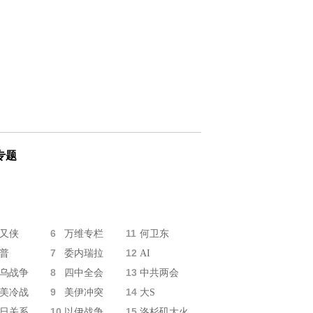
专题
6
11
又侠
万维专栏
何卫东
7
12
普
委内瑞拉
AI
8
13
乌战争
四中全会
中共两会
9
14
美冷战
美伊冲突
大S
10
15
日关系
以伊战争
洛杉矶大火