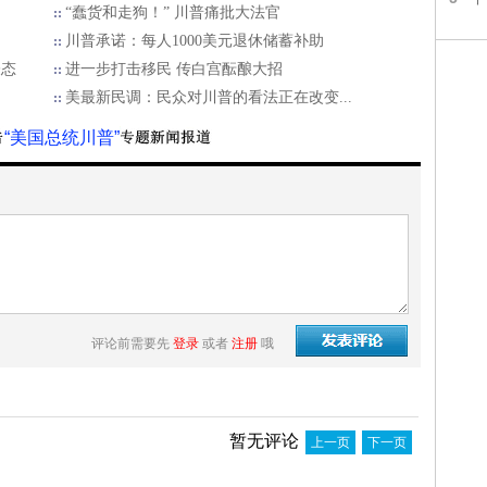
“蠢货和走狗！” 川普痛批大法官
川普承诺：每人1000美元退休储蓄补助
表态
进一步打击移民 传白宫酝酿大招
美最新民调：民众对川普的看法正在改变...
“美国总统川普”
评论前需要先
登录
或者
注册
哦
暂无评论
上一页
下一页