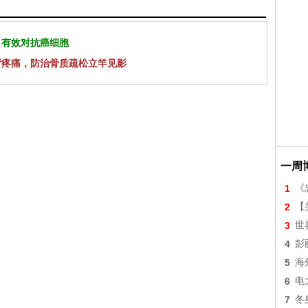
 有效对抗癌细胞
背疼痛，防治骨质疏松立竿见影
一周
1
《
2
【美
3
世
4
彭
5
海
6
电
7
冬