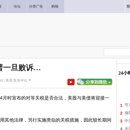
客
论坛
分类广告
购物
简
普一旦败诉…
24
论 |
查看/发表评论
4月时宣布的对等关税是否合法，美股与美债将迎接一
1
节
2
身
用其他法律，另行实施类似的关税措施，因此较长期间
3
中
4
全