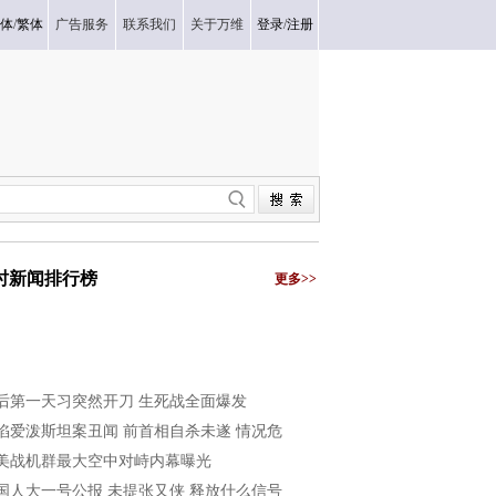
体
/
繁体
广告服务
联系我们
关于万维
登录
/
注册
小时新闻排行榜
更多>>
后第一天习突然开刀 生死战全面爆发
陷爱泼斯坦案丑闻 前首相自杀未遂 情况危
美战机群最大空中对峙内幕曝光
国人大一号公报 未提张又侠 释放什么信号