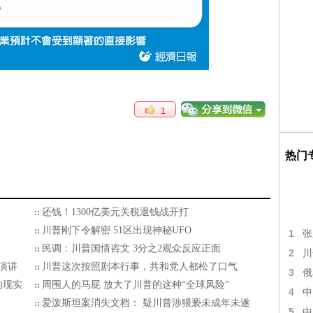
1
热门
还钱！1300亿美元关税退钱战开打
川普刚下令解密 51区出现神秘UFO
1
张
民调：川普国情咨文 3分之2观众反应正面
2
川
演讲
川普这次按照剧本行事，共和党人都松了口气
3
俄
的现实
周围人的马屁 放大了川普的这种“全球风险”
4
中
爱泼斯坦案消失文档： 疑川普涉猥亵未成年未遂
5
中