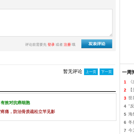
评论前需要先
登录
或者
注册
哦
暂无评论
上一页
下一页
一周
1
《
2
【美
3
世
 有效对抗癌细胞
4
“
背疼痛，防治骨质疏松立竿见影
5
海
6
冬
7
今