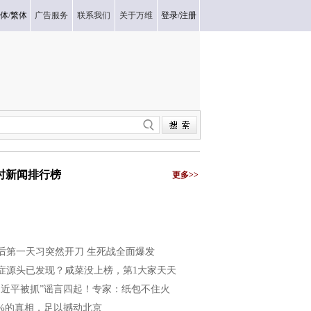
体
/
繁体
广告服务
联系我们
关于万维
登录
/
注册
小时新闻排行榜
更多>>
后第一天习突然开刀 生死战全面爆发
症源头已发现？咸菜没上榜，第1大家天天
习近平被抓”谣言四起！专家：纸包不住火
8%的真相，足以撼动北京