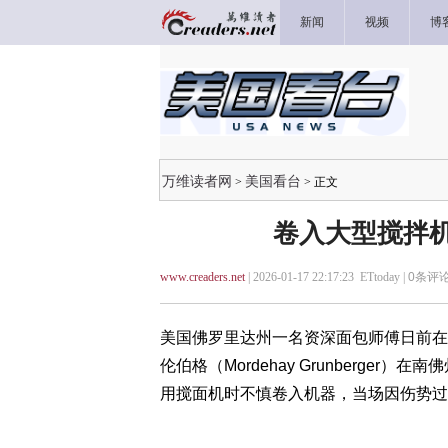
新闻
视频
博
万维读者网
美国看台
>
> 正文
卷入大型搅拌机
www.creaders.net
| 2026-01-17 22:17:23 ETtoday |
0
条评论
美国佛罗里达州一名资深面包师傅日前在
伦伯格（Mordehay Grunberge
用搅面机时不慎卷入机器，当场因伤势过