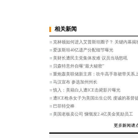
相关新闻
克林顿如何进入艾普斯坦圈子？ 关键内幕揭
爱泼斯坦40亿遗产分配细节曝光
美财长遭民主党集体发难 议员当场怒吼
贝森特意外自曝“最大秘密”
重炮轰美联储新主席：吹牛高手靠裙带关系
马汉宣布 参选加州州长
慎入：美籍白人遭ICE击毙影片曝光
遭ICE枪杀女子为美国出生公民 虔诚的基督
巴菲特交棒
美国老板卖公司 慷慨发2.4亿美金奖励员工