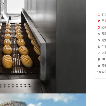
1
谷
2
节
3
癌
4
预
5
党
6
“
7
大
8
2
9
美
10
全