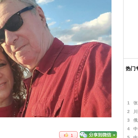
热门
1
张
2
川
3
俄
4
中
1
5
中