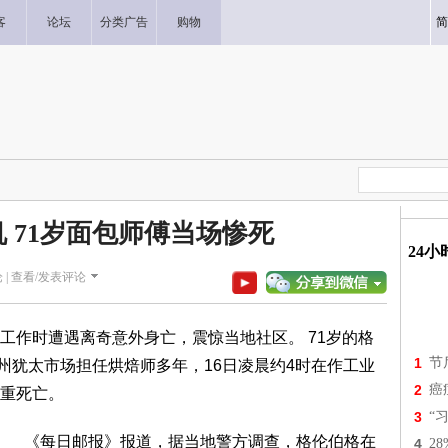
客
论坛
分类广告
购物
简
 71岁面包师傅当场惨死
24
 |
查看/发表评论
工作时遭遇离奇意外身亡，震惊当地社区。 71岁的格
1
节
r）在南佛州犹太市场担任烘焙师多年，16日凌晨约4时在作工业
2
癌
重死亡。
3
“
《每日邮报》报道，据当地警方调查，格伦伯格在
4
2