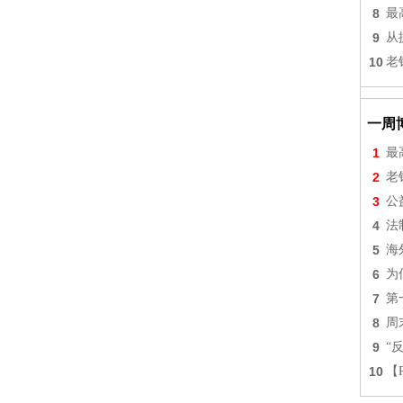
8
最
9
从
10
老
一周
1
最
2
老
3
公
4
法
5
海
6
为
7
第
8
周
9
“
10
【