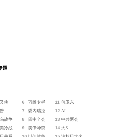
专题
6
11
又侠
万维专栏
何卫东
7
12
普
委内瑞拉
AI
8
13
乌战争
四中全会
中共两会
9
14
美冷战
美伊冲突
大S
10
15
日关系
以伊战争
洛杉矶大火