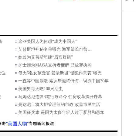
密
这些美国人为何想“成为中国人”
艾普斯坦神秘名单曝光 海军部长也曾…
她曾为艾普斯坦建“后宫群组”
护士拒为MAGA支持者麻醉 已放弃执照
上位
每天6名女孩受害 爱泼斯坦“侵犯作息表”曝光
一直等中国崩溃 索罗斯最终忏悔：误判中国30年
美国男每天吃100只活虫
徒
马姆达尼连发3道行政命令 住房改革揭开序幕
曼达尼：将大胆管理纽约市政 改善市民生活
美国征兵难 是因为太多年轻人过于肥胖和愚笨
“美国人物”