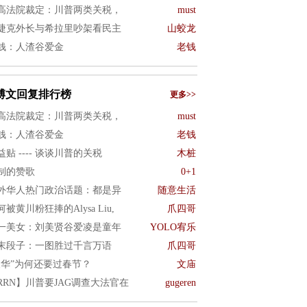
高法院裁定：川普两类关税，
must
捷克外长与希拉里吵架看民主
山蛟龙
钱：人渣谷爱金
老钱
博文回复排行榜
更多>>
高法院裁定：川普两类关税，
must
钱：人渣谷爱金
老钱
益贴 ---- 谈谈川普的关税
木桩
制的赞歌
0+1
外华人热门政治话题：都是异
随意生活
何被黄川粉狂捧的Alysa Liu,
爪四哥
一美女：刘美贤谷爱凌是童年
YOLO宥乐
末段子：一图胜过千言万语
爪四哥
反华”为何还要过春节？
文庙
RRN】川普要JAG调查大法官在
gugeren