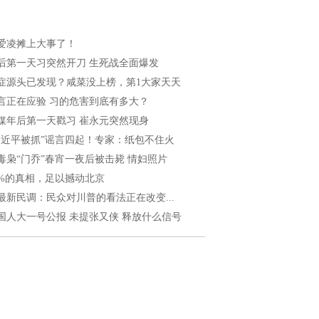
爱凌摊上大事了！
后第一天习突然开刀 生死战全面爆发
症源头已发现？咸菜没上榜，第1大家天天
言正在应验 习的危害到底有多大？
媒年后第一天戳习 崔永元突然现身
习近平被抓”谣言四起！专家：纸包不住火
毒枭“门乔”春宵一夜后被击毙 情妇照片
8%的真相，足以撼动北京
最新民调：民众对川普的看法正在改变...
国人大一号公报 未提张又侠 释放什么信号