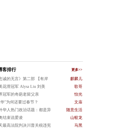
博客排行
更多>>
忠诚的无言》第二部 【有岸
麒麟儿
花滑冠军 Alysa Liu 刘美
歌哥
界冠军的奇葩老留父亲
怡光
反华”为何还要过春节？
文庙
外华人热门政治话题：都是异
随意生活
奥结束说爱凌
山蛟龙
天最高法院判决川普关税违宪
马黑