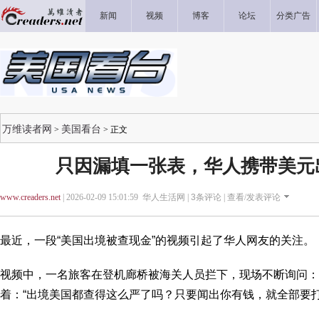
新闻
视频
博客
论坛
分类广告
万维读者网
美国看台
>
> 正文
只因漏填一张表，华人携带美元
www.creaders.net
| 2026-02-09 15:01:59 华人生活网 |
3
条评论 |
查看/发表评论
最近，一段“美国出境被查现金”的视频引起了华人网友的关注。
视频中，一名旅客在登机廊桥被海关人员拦下，现场不断询问：“How 
着：“出境美国都查得这么严了吗？只要闻出你有钱，就全部要打