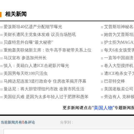
相关新闻
爱泼斯坦40亿遗产分配细节曝光
艾普斯坦神秘名
美财长遭民主党集体发难 议员当场怒吼
她曾为艾普斯坦
贝森特意外自曝“最大秘密”
护士拒为MAG
重炮轰美联储新主席：吹牛高手靠裙带关系上位
每天6名女孩受害
马汉宣布 参选加州州长
一直等中国崩溃
慎入：美籍白人遭ICE击毙影片曝光
卷入大型搅拌机
美国男每天吃100只活虫
遭ICE枪杀女
马姆达尼连发3道行政命令 住房改革揭开序幕
巴菲特交棒
曼达尼：将大胆管理纽约市政 改善市民生活
美国老板卖公司 
美国征兵难 是因为太多年轻人过于肥胖和愚笨
旁边有人 克林
“美国人物”
当前新闻共有
0
条评论
分享到：