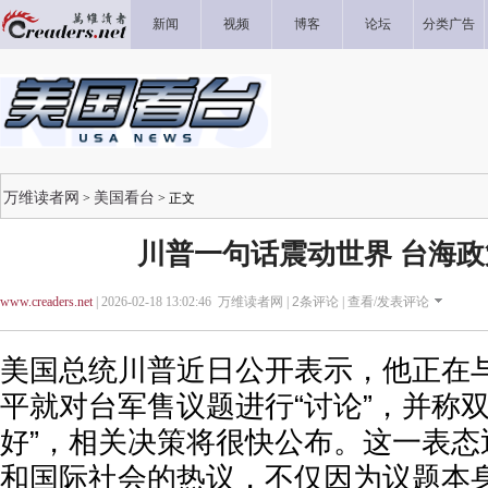
新闻
视频
博客
论坛
分类广告
万维读者网
美国看台
>
> 正文
川普一句话震动世界 台海
www.creaders.net
| 2026-02-18 13:02:46 万维读者网 |
2
条评论 |
查看/发表评论
美国总统川普近日公开表示，他正在
平就对台军售议题进行“讨论”，并称双
好”，相关决策将很快公布。这一表态
和国际社会的热议，不仅因为议题本