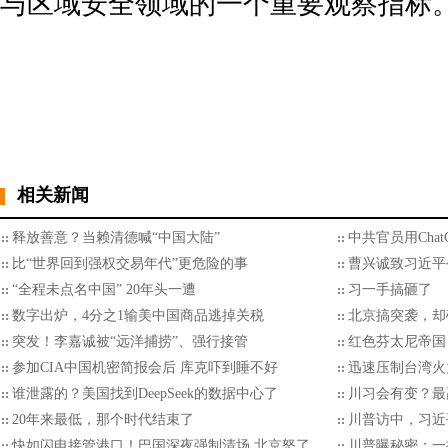
与区域安全领域的一个重要观察指标
相关新闻
释放善意？当赖清德喊“中国大陆”
中共官员用Cha
比“世界回到强权交易年代”更危险的事
曹兴诚致习近平
“全程未点名中国” 20年头一遭
习一手搞砸了
数字出炉，4分之1输美中国商品逃掉关税
北京搞突袭，却
突发！李嘉诚被“远洋捕捞”、强行接管
红色芬太尼帝国
参加CIA中国机密简报会后 库克吓到睡不好
迅速压制台湾火
谁泄露的？美国找到DeepSeek的数据中心了
川习会有变？最
20年来最低，那个时代结束了
川普访中，习近
快如闪电接管港口！巴国深夜强制清场 北京怒了
川普曝秘密：一