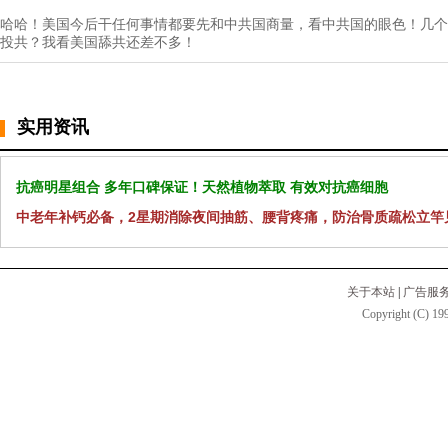
哈哈！美国今后干任何事情都要先和中共国商量，看中共国的眼色！几个
投共？我看美国舔共还差不多！
实用资讯
抗癌明星组合 多年口碑保证！天然植物萃取 有效对抗癌细胞
中老年补钙必备，2星期消除夜间抽筋、腰背疼痛，防治骨质疏松立竿
关于本站
|
广告服
Copyright (C) 199