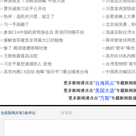
释放善意？当赖清德喊“中国大陆”
川普这次按照剧
曹兴诚致习近平公开信
川普发表国情咨
热评：选民对川普，疲乏了
谷爱凌摊上大事
习一手搞砸了
北京搞突袭，却
参加CIA中国机密简报会后 库克吓到睡不好
迅速压制台湾火
爆解放军建造全球最大口径舰炮
两岸密使传周恩
惨了 赖清德遭喷呕吐物
她的“密令”曝
万斯炮轰最高法院
高市向18名内阁
习近平最想逮捕的人 是他
台湾竟悄悄“靠
高市内阁2.0启动 他曝“指示书”3重点瞄准台海
中国再次喊话日
“台海风云”
“美国大选”
“万斯”
当前新闻共有
3
条评论
分享到：