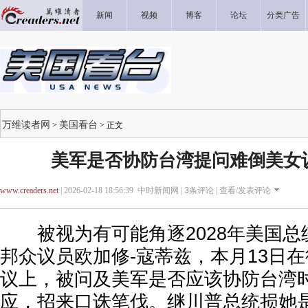
新闻
视频
博客
论坛
分类广告
万维读者网
美国看台
>
> 正文
美军是否协防台湾提问难倒美女
www.creaders.net
| 2026-02-18 18:56:39 中时新闻网 |
3
条评论 |
查看/发表评论
被视为有可能角逐2028年美国总
邦众议员欧加修-寇蒂兹，本月13日
议上，被问及美军是否应该协防台湾
应，招来口诛笔伐。继川普总统损她是