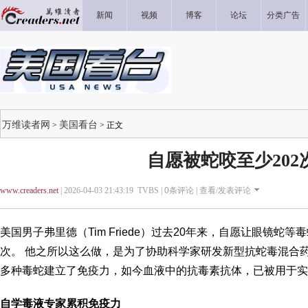
新闻
视频
博客
论坛
分类广告
万维读者网
美国看台
>
> 正文
自愿被蛇咬至少202
www.creaders.net
| 2026-04-03 21:43:19 TVBS |
0
条评论 |
查看/发表评论
美国男子弗里德（Tim Friede）过去20年来，自愿让眼镜蛇等
次。 他之所以这么做，是为了协助科学家研发新型抗蛇毒混合药
多种毒蛇建立了免疫力，如今血液中的抗毒素抗体，已被用于实
自学毒液专家累积免疫力