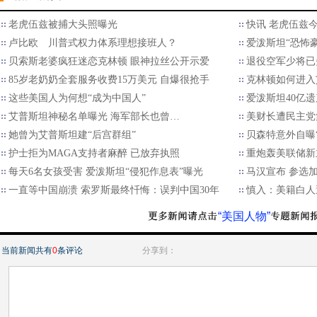
老虎伍兹被捕大头照曝光
快讯 老虎伍兹
卢比欧 川普式权力体系理想接班人？
爱泼斯坦“恐怖
贝索斯老婆疯狂迷恋克林顿 眼神拉丝公开示爱
退役空军少将已
85岁老奶奶全套服务收费15万美元 自爆很抢手
克林顿如何进入
这些美国人为何想“成为中国人”
爱泼斯坦40亿
艾普斯坦神秘名单曝光 海军部长也曾…
美财长遭民主党
她曾为艾普斯坦建“后宫群组”
贝森特意外自曝
护士拒为MAGA支持者麻醉 已放弃执照
重炮轰美联储新
每天6名女孩受害 爱泼斯坦“侵犯作息表”曝光
马汉宣布 参选
一直等中国崩溃 索罗斯最终忏悔：误判中国30年
慎入：美籍白人
“美国人物”
当前新闻共有
0
条评论
分享到：