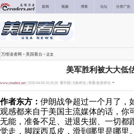
新闻
视频
博客
论坛
分类广告
万维读者网
美国看台
>
> 正文
美军胜利被大大低
www.creaders.net
| 2026-04-04 16:26:20 看中国 |
5
条评论 |
查看/发表评论
作者东方：
伊朗战争超过一个月了，
观感都来自于美国主流媒体的话，你
无能，准备不足、进退失据、一切都跟
觉走，脚踩西瓜皮，滑到哪里是哪里