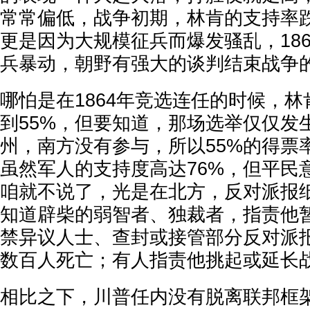
常常偏低，战争初期，林肯的支持率跌
更是因为大规模征兵而爆发骚乱，18
兵暴动，朝野有强大的谈判结束战争
哪怕是在1864年竞选连任的时候，
到55%，但要知道，那场选举仅仅发
州，南方没有参与，所以55%的得票
虽然军人的支持度高达76%，但平民
咱就不说了，光是在北方，反对派报
知道辟柴的弱智者、独裁者，指责他
禁异议人士、查封或接管部分反对派
数百人死亡；有人指责他挑起或延长
相比之下，川普任内没有脱离联邦框