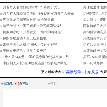
川普每天看“胜利剪辑片”？ 幕僚长忧心
美使馆遭炸 损
川普称大规模攻击伊朗 许多伊朗军方领导人丧命
伊朗1招能让川
苏雷曼尼亲属美国被捕 绿卡遭撤销
惊人影片：伊朗
暗帮伊朗？中国工程师一段视频网络爆红
阿联酋动手收拾
倒数48小时！川普发文：“地狱即将降临”
美拘捕伊朗高层
伊朗多地遇袭！美以狂轰核电厂...
开战后美军死伤
击落中国无人机 伊朗火大要他们解释
伊称活捉美飞行
美国在干脏活，世界在装干净
华盛顿邮报：实
1斤芒果34美元 中国船员亲曝伊朗战火第一线
美军CSAR救
中国制无人机“在伊朗被击落” 残骸照片曝光
救不到就炸掉！
“美伊战争--中东风云”
当前新闻共有
5
条评论
分享到：