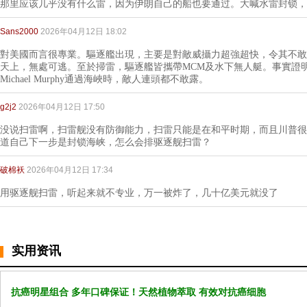
那里应该几乎没有什么雷，因为伊朗自己的船也要通过。大喊水雷封锁，
Sans2000
2026年04月12日 18:02
對美國而言很專業。驅逐艦出現，主要是對敵威攝力超強超快，令其不敢
天上，無處可逃。至於掃雷，驅逐艦皆攜帶MCM及水下無人艇。事實證明，當USS Fra
Michael Murphy通過海峽時，敵人連頭都不敢露。
g2j2
2026年04月12日 17:50
没说扫雷啊，扫雷舰没有防御能力，扫雷只能是在和平时期，而且川普很
道自己下一步是封锁海峡，怎么会排驱逐舰扫雷？
破棉袄
2026年04月12日 17:34
用驱逐舰扫雷，听起来就不专业，万一被炸了，几十亿美元就没了
实用资讯
抗癌明星组合 多年口碑保证！天然植物萃取 有效对抗癌细胞