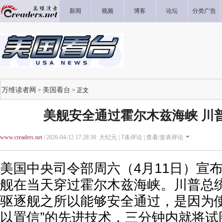
新闻
视频
博客
论坛
分类广告
万维读者网
美国看台
>
> 正文
美舰安全通过霍尔木兹海峡 川
www.creaders.net
| 2026-04-12 17:28:30 大纪元 |
7
条评论 |
查看/发表评论
美国中央司令部周六（4月11日）宣
舰在当天穿过霍尔木兹海峡。川普总
驱逐舰之所以能够安全通过，是因为使
以置信”的先进技术，三分钟内就将试