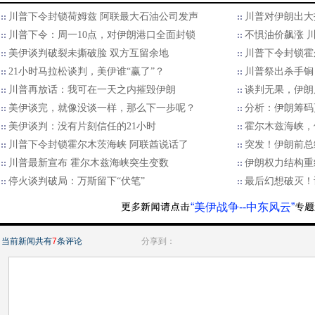
川普下令封锁荷姆兹 阿联最大石油公司发声
川普对伊朗出大招
川普下令：周一10点，对伊朗港口全面封锁
不惧油价飙涨 
美伊谈判破裂未撕破脸 双方互留余地
川普下令封锁霍
21小时马拉松谈判，美伊谁“赢了”？
川普祭出杀手锏
川普再放话：我可在一天之内摧毁伊朗
谈判无果，伊朗局
美伊谈完，就像没谈一样，那么下一步呢？
分析：伊朗筹码
美伊谈判：没有片刻信任的21小时
霍尔木兹海峡，
川普下令封锁霍尔木茨海峡 阿联酋说话了
突发！伊朗前总
川普最新宣布 霍尔木兹海峡突生变数
伊朗权力结构重
停火谈判破局：万斯留下“伏笔”
最后幻想破灭！
“美伊战争--中东风云”
当前新闻共有
7
条评论
分享到：