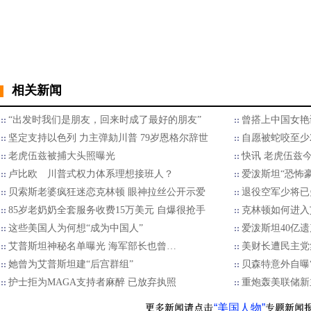
相关新闻
“出发时我们是朋友，回来时成了最好的朋友”
曾搭上中国女艳
坚定支持以色列 力主弹劾川普 79岁恩格尔辞世
自愿被蛇咬至少2
老虎伍兹被捕大头照曝光
快讯 老虎伍兹
卢比欧 川普式权力体系理想接班人？
爱泼斯坦“恐怖
贝索斯老婆疯狂迷恋克林顿 眼神拉丝公开示爱
退役空军少将已
85岁老奶奶全套服务收费15万美元 自爆很抢手
克林顿如何进入
这些美国人为何想“成为中国人”
爱泼斯坦40亿
艾普斯坦神秘名单曝光 海军部长也曾…
美财长遭民主党
她曾为艾普斯坦建“后宫群组”
贝森特意外自曝
护士拒为MAGA支持者麻醉 已放弃执照
重炮轰美联储新
“美国人物”