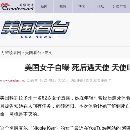
新闻
视频
博客
论坛
分类广告
万维读者网
美国看台
>
> 正文
美国女子自曝 死后遇天使 天使
www.creaders.net
| 2026-04-18 21:48:13 大纪元 |
0
条评论 |
查看/发表评论
美国科罗拉多州一名62岁女子透露，她在年轻时曾经历濒死体
且被告知她在人间有任务，必须还阳。本次体验让她了解到死亡
命，灵魂是不灭的。
这个名叫克尔（Nicole Kerr）的女子最近在YouTube网站的“濒死