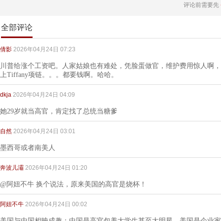
评论前需要先
全部评论
倩影
2026年04月24日 07:23
川普给涨个工资吧。人家姑娘也有难处，凭脸蛋做官，维护费用惊人啊，b
上Tiffany项链。。。都要钱啊。哈哈。
dkja
2026年04月24日 04:09
她29岁就当高官，肯定找了总统当糖爹
自然
2026年04月24日 03:01
墨西哥或者南美人
奔波儿灞
2026年04月24日 01:20
@阿妞不牛 换个说法，原来美国的高官是烧杯！
阿妞不牛
2026年04月24日 00:02
美国与中国相映成趣：中国是高官包养大学生甚至大明星，美国是企业家