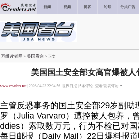
新闻
视频
博客
论坛
分类广告
万维读者网
美国看台
>
> 正文
美国国土安全部女高官爆被人
www.creaders.net
| 2026-04-23 22:34:56 世界日报 |
5
条评论 |
查看/发表评论
主管反恐事务的国土安全部29岁副助
罗（Julia Varvaro）遭控被人包养，曾
ddies）索取数万元，行为不检已对
每日邮报（Daily Mail）22日爆料