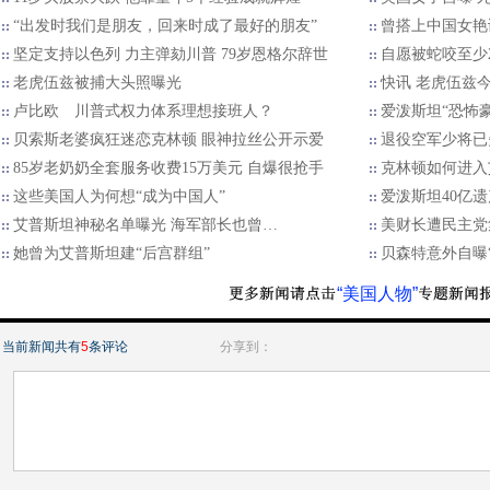
“出发时我们是朋友，回来时成了最好的朋友”
曾搭上中国女艳
坚定支持以色列 力主弹劾川普 79岁恩格尔辞世
自愿被蛇咬至少2
老虎伍兹被捕大头照曝光
快讯 老虎伍兹
卢比欧 川普式权力体系理想接班人？
爱泼斯坦“恐怖
贝索斯老婆疯狂迷恋克林顿 眼神拉丝公开示爱
退役空军少将已
85岁老奶奶全套服务收费15万美元 自爆很抢手
克林顿如何进入
这些美国人为何想“成为中国人”
爱泼斯坦40亿
艾普斯坦神秘名单曝光 海军部长也曾…
美财长遭民主党
她曾为艾普斯坦建“后宫群组”
贝森特意外自曝
“美国人物”
当前新闻共有
5
条评论
分享到：