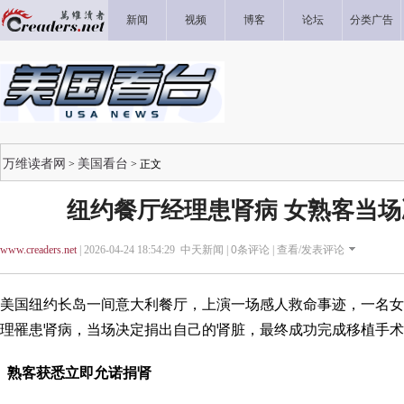
新闻
视频
博客
论坛
分类广告
万维读者网
美国看台
>
> 正文
纽约餐厅经理患肾病 女熟客当
www.creaders.net
| 2026-04-24 18:54:29 中天新闻 |
0
条评论 |
查看/发表评论
美国纽约长岛一间意大利餐厅，上演一场感人救命事迹，一名女
理罹患肾病，当场决定捐出自己的肾脏，最终成功完成移植手术
熟客获悉立即允诺捐肾