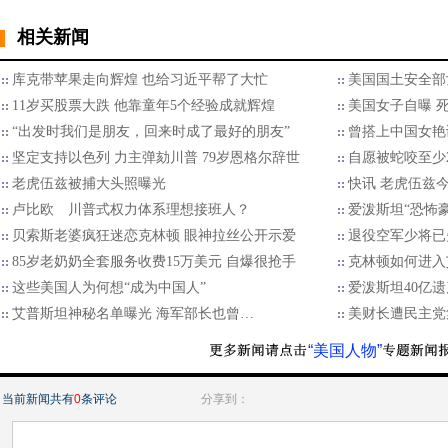
相关新闻
库克带苹果走向辉煌 也给习近平帮了大忙
美国国土安全部
11岁买股票大跌 他靠童年5个经验成就辉煌
美国女子自曝 
“出发时我们是朋友，回来时成了最好的朋友”
曾搭上中国女艳
坚定支持以色列 力主弹劾川普 79岁恩格尔辞世
自愿被蛇咬至少2
老虎伍兹被捕大头照曝光
快讯 老虎伍兹
卢比欧 川普式权力体系理想接班人？
爱泼斯坦“恐怖
贝索斯老婆疯狂迷恋克林顿 眼神拉丝公开示爱
退役空军少将已
85岁老奶奶全套服务收费15万美元 自爆很抢手
克林顿如何进入
这些美国人为何想“成为中国人”
爱泼斯坦40亿
艾普斯坦神秘名单曝光 海军部长也曾…
美财长遭民主党
“美国人物”
当前新闻共有
0
条评论
分享到：