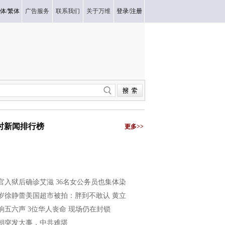
体
/
繁体
广告服务
联系我们
关于万维
登录
/
注册
小时新闻排行榜
更多>>
官入狱后确诊艾滋 36名女公务员也集体染
1岁徐静蕾美国超市被拍：胖到不敢认 黄立
响五六声 3位华人丧命 现场仍在封锁
朝突发大事，中共难堪