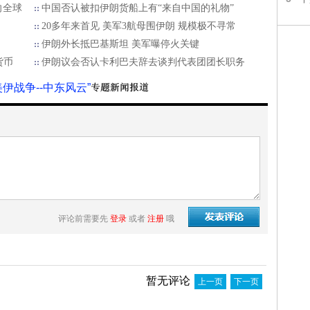
向全球
中国否认被扣伊朗货船上有“来自中国的礼物”
20多年来首见 美军3航母围伊朗 规模极不寻常
伊朗外长抵巴基斯坦 美军曝停火关键
货币
伊朗议会否认卡利巴夫辞去谈判代表团团长职务
美伊战争--中东风云”
评论前需要先
登录
或者
注册
哦
暂无评论
上一页
下一页