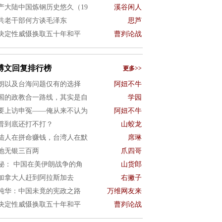
产大陆中国炼钢历史悠久（19
溪谷闲人
共老干部何方谈毛泽东
思芦
决定性威慑换取五十年和平
曹刿论战
博文回复排行榜
更多>>
朗以及台海问题仅有的选择
阿妞不牛
国的政教合一路线，其实是自
学园
要上访申冤——俺从来不认为
阿妞不牛
普到底还打不打？
山蛟龙
陆人在拼命赚钱，台湾人在默
席琳
地无银三百两
爪四哥
秘： 中国在美伊朗战争的角
山货郎
加拿大人赶到阿拉斯加去
右撇子
纯华：中国未竟的宪政之路
万维网友来
决定性威慑换取五十年和平
曹刿论战