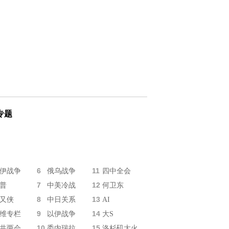
专题
6
11
伊战争
俄乌战争
四中全会
7
12
普
中美冷战
何卫东
8
13
又侠
中日关系
AI
9
14
维专栏
以伊战争
大S
10
15
共两会
委内瑞拉
洛杉矶大火