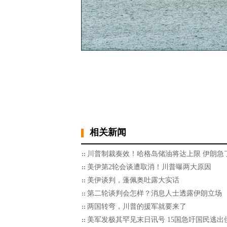
相关新闻
川普制裁奏效！哈格岛储油将达上限 伊朗急
美伊第2轮会谈遭取消！川普曝两大原因
美伊谈判，蓬佩奥吐露大实话
第二轮谈判会怎样？消息人士透露伊朗立场
两国转弯，川普的援军就要来了
美军发极其罕见末日讯号 15国急吁国民逃出