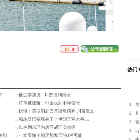
9
热门
了
他变本加厉...川普撞到南墙
订单被腰斩，中国收到不详信号
1
美
快讯：美取消赴巴基斯坦谈判 川普发文
2
川
穆杰塔巴要现身了？伊朗官宣大事儿
3
张
以色列总理内唐亚胡证实患癌
4
万
伊朗
一文看懂伊朗局势发展的3种可能
5
中