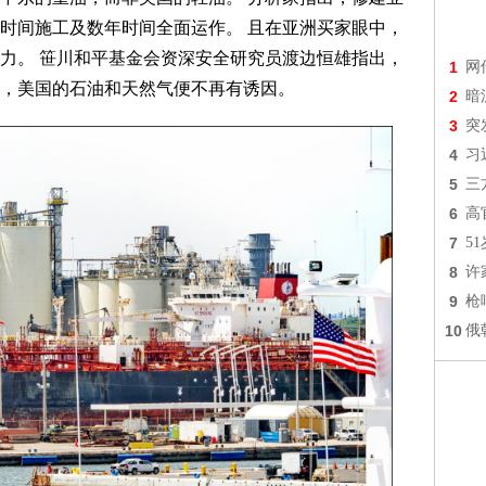
时间施工及数年时间全面运作。 且在亚洲买家眼中，
力。 笹川和平基金会资深安全研究员渡边恒雄指出，
1
网
，美国的石油和天然气便不再有诱因。
2
暗
3
突
4
习
5
三
6
高
7
5
8
许
9
枪
10
俄