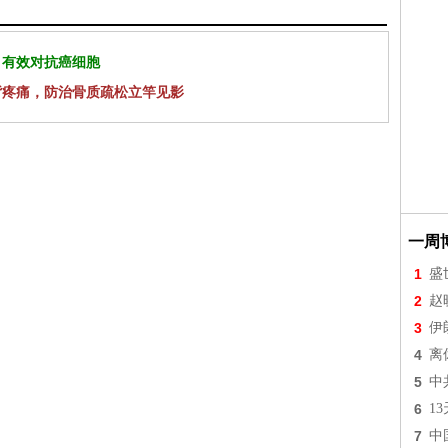
 有效对抗癌细胞
背疼痛，防治骨质疏松立竿见影
一周
1
盛
2
赵
3
伊
4
离
5
中
6
1
7
中