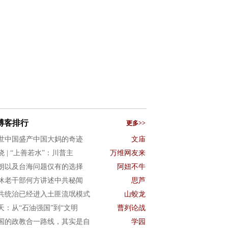
博客排行
更多>>
世中国盛产中国大妈的奇迹
文庙
晓 | “上善若水”：川普主
万维网友来
朗以及台海问题仅有的选择
阿妞不牛
休老干部何方讲述中共秘闻
思芦
共统治已经进入土匪流氓模式
山蛟龙
3天：从“石油强国”到“文明
曹刿论战
国的政教合一路线，其实是自
学园