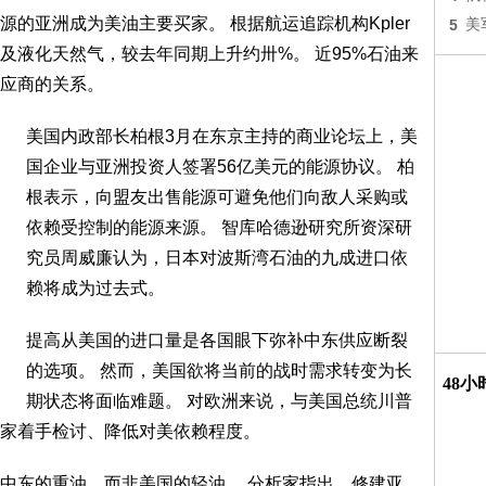
的亚洲成为美油主要买家。 根据航运追踪机构Kpler
5
美
及液化天然气，较去年同期上升约卅%。 近95%石油来
应商的关系。
美国内政部长柏根3月在东京主持的商业论坛上，美
国企业与亚洲投资人签署56亿美元的能源协议。 柏
根表示，向盟友出售能源可避免他们向敌人采购或
依赖受控制的能源来源。 智库哈德逊研究所资深研
究员周威廉认为，日本对波斯湾石油的九成进口依
赖将成为过去式。
提高从美国的进口量是各国眼下弥补中东供应断裂
的选项。 然而，美国欲将当前的战时需求转变为长
48
期状态将面临难题。 对欧洲来说，与美国总统川普
家着手检讨、降低对美依赖程度。
中东的重油，而非美国的轻油。 分析家指出，修建亚