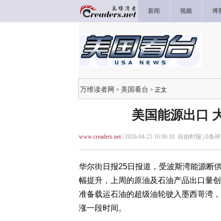
新闻
视频
博
万维读者网
美国看台
>
> 正文
美国能源出口 
www.creaders.net
| 2026-04-25 16:06:18 自由时报 |
0
条评
华尔街日报25日报道，受波斯湾能源断
幅提升，上周的原油及石油产品出口量创
准备载运石油的超级油轮驶入墨西哥湾，
涨一段时间。