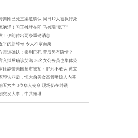
传秦刚已死三渠道确认 同日12人被执行死
流汹涌！习王摊牌在即 马兴瑞“疯了”
发！伊朗传出两条重磅消息
近平的新绰号 令人不寒而栗
方渠道确认：秦刚已死 背后另有隐情？
官入狱后确诊艾滋 36名女公务员也集体染
1岁徐静蕾美国超市被拍：胖到不敢认 黄立
家印认罪后，恒大前美女高管曝惊人内幕
响五六声 3位华人丧命 现场仍在封锁
朝突发大事，中共难堪