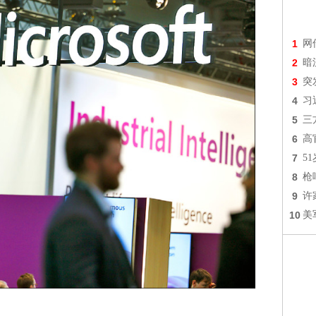
1
网
2
暗
3
突
4
习
5
三
6
高
7
5
8
枪
9
许
10
美