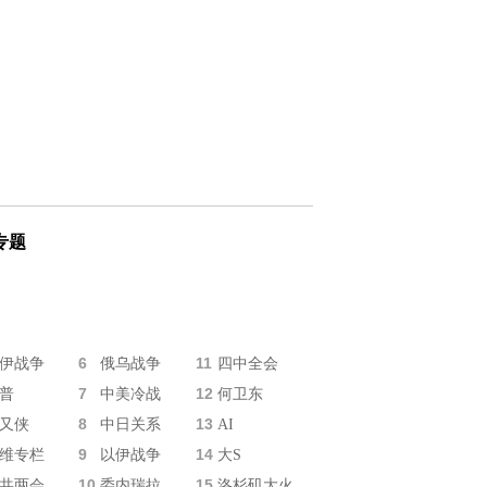
专题
6
11
伊战争
俄乌战争
四中全会
7
12
普
中美冷战
何卫东
8
13
又侠
中日关系
AI
9
14
维专栏
以伊战争
大S
10
15
共两会
委内瑞拉
洛杉矶大火