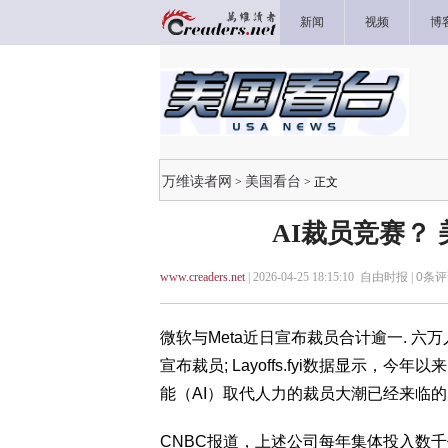
新闻
视频
博
万维读者网
美国看台
>
> 正文
AI裁员竞赛？
www.creaders.net
| 2026-04-25 18:15:10 自由时报 |
0
条评
微软与Meta近日宣布裁员合计逾一. 六万
宣布裁员; Layoffs.fyi数据显示
能（AI）取代人力的裁员大潮已经来临
CNBC报道，上述公司每年集体投入数