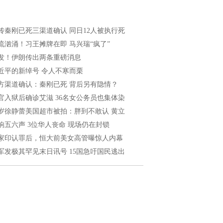
传秦刚已死三渠道确认 同日12人被执行死
流汹涌！习王摊牌在即 马兴瑞“疯了”
发！伊朗传出两条重磅消息
近平的新绰号 令人不寒而栗
方渠道确认：秦刚已死 背后另有隐情？
官入狱后确诊艾滋 36名女公务员也集体染
1岁徐静蕾美国超市被拍：胖到不敢认 黄立
响五六声 3位华人丧命 现场仍在封锁
家印认罪后，恒大前美女高管曝惊人内幕
军发极其罕见末日讯号 15国急吁国民逃出