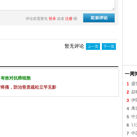
评论前需要先
登录
或者
注册
哦
暂无评论
上一页
下一页
一周
 有效对抗癌细胞
1
盛
背疼痛，防治骨质疏松立竿见影
2
赵
3
伊
4
离
5
中
6
1
7
中