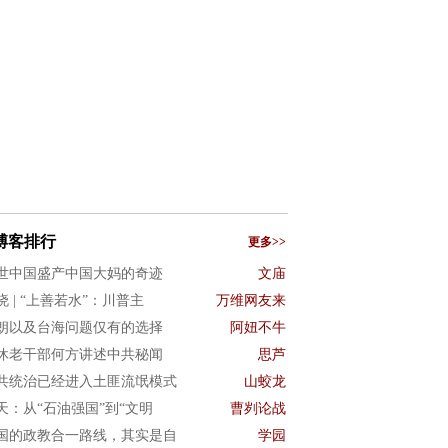
博客排行
更多>>
世中国盛产中国大妈的奇迹
文庙
晓 | “上善若水”：川普主
万维网友来
朗以及台海问题仅有的选择
阿妞不牛
休老干部何方讲述中共秘闻
思芦
共统治已经进入土匪流氓模式
山蛟龙
3天：从“石油强国”到“文明
曹刿论战
国的政教合一路线，其实是自
学园