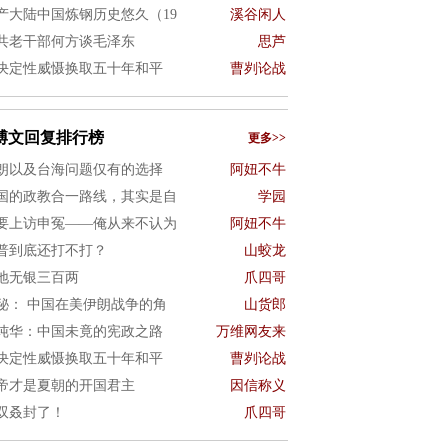
产大陆中国炼钢历史悠久（19
溪谷闲人
共老干部何方谈毛泽东
思芦
决定性威慑换取五十年和平
曹刿论战
博文回复排行榜
更多>>
朗以及台海问题仅有的选择
阿妞不牛
国的政教合一路线，其实是自
学园
要上访申冤——俺从来不认为
阿妞不牛
普到底还打不打？
山蛟龙
地无银三百两
爪四哥
秘： 中国在美伊朗战争的角
山货郎
纯华：中国未竟的宪政之路
万维网友来
决定性威慑换取五十年和平
曹刿论战
帝才是夏朝的开国君主
因信称义
双叒封了！
爪四哥