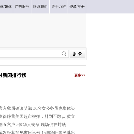
体
/
繁体
广告服务
联系我们
关于万维
登录
/
注册
小时新闻排行榜
更多>>
官入狱后确诊艾滋 36名女公务员也集体染
1岁徐静蕾美国超市被拍：胖到不敢认 黄立
响五六声 3位华人丧命 现场仍在封锁
军发极其罕见末日讯号 15国急吁国民逃出