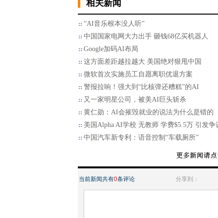
相关新闻
“AI音乐根本没人听”
中国国家电网大力出手 砸钱68亿买机器人
Google加码AI布局
这方面差距越拉越大 美国绝对狠甩中国
微软首次实施员工自愿离职优退方案
警报拉响！强大到“比核弹还糟糕”的AI
又一家明星公司，被美AI巨头斩杀
黄仁勋：AI会摧毁就业的说法为什么是错的
美国Alpha AI学校 无教师 学费$5.5万 引发争
中国汽车新专利：语音控制“车载厕所”
当前新闻共有
0
条评论
分享到：