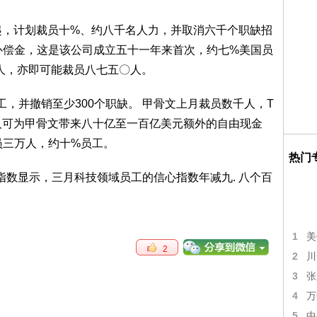
日起，计划裁员十%、约八千名人力，并取消六千个职缺招
补偿金，这是该公司成立五十一年来首次，约七%美国员
万人，亦即可能裁员八七五〇人。
名员工，并撤销至少300个职缺。 甲骨文上月裁员数千人，T
万人可为甲骨文带来八十亿至一百亿美元额外的自由现金
员三万人，约十%员工。
热门
信心指数显示，三月科技领域员工的信心指数年减九. 八个百
。
1
美
2
2
川
3
张
4
万
5
中