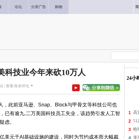
客
论坛
分类广告
购物
简
 美科技业今年来砍10万人
24
论 |
查看/发表评论
人，此前亚马逊、Snap、Block与甲骨文等科技公司也
1
高
，今年以来，已有逾九.二万美国科技员工失业，该趋势引发人工智
2
5
的疑虑。
3
枪
千亿美元于AI基础设施的建设，同时为节约成本而大幅裁
4
美