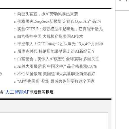
两巨头官宣，掀AI劳动风暴已来袭
价格屠夫DeepSeek新模型 定价仅OpenAI产品1%
实测GPT5.5：最强模型不是嘴炮，它真能干活儿
白宫指控中国 大规模窃取美国AI技术
半壁华人！GPT Image 2团队曝光 13人4个月封神
后库克时代 特纳斯能带苹果走进AI新纪元？
白宫密会，美惊人AI模型引全球震动 多国关注
AI算力引爆需求 中国这种产品价格暴涨650%
议
不怕AI抢饭碗 美国这10大高薪职业前景看好
“AI怪物黑客”登场 最感兴趣的要数这个国家
“人工智能AI”