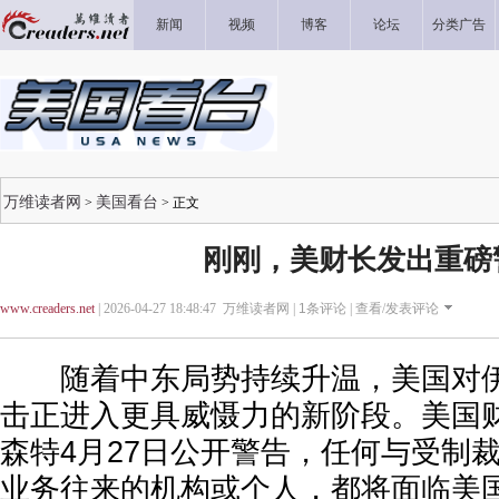
新闻
视频
博客
论坛
分类广告
万维读者网
美国看台
>
> 正文
刚刚，美财长发出重磅
www.creaders.net
| 2026-04-27 18:48:47 万维读者网 |
1
条评论 |
查看/发表评论
随着中东局势持续升温，美国对伊
击正进入更具威慑力的新阶段。美国财
森特4月27日公开警告，任何与受制
业务往来的机构或个人，都将面临美