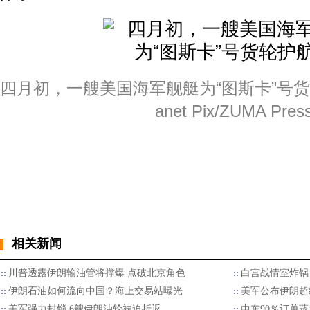
四月初，一艘美国海军舰艇为“图斯卡”号货轮
anet Pix/ZUMA Pres
相关新闻
川普透露伊朗输油管将撑爆 点破北京角色
白宫战情室炸锅
伊朗石油如何流向中国？海上交易站曝光
美军公布伊朗超
美军强力封锁 6艘伊朗油轮被迫折返
中东90％订单