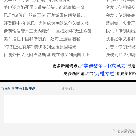
美伊谈判陷死局：谁先低头，谁就输掉一切
突发：伊朗提交
已是“破落户”的前王储 正梦游回伊朗复辟…
突发：伊朗突袭
拜登眼中的“贱民” 为何成为伊朗战争关键人物
遭封锁、失业严
伊朗输油管恐三天内爆炸 一旦损毁将“无法恢复
快讯！伊朗抛出
美军掐住中国和伊朗的一处海上运输咽喉
既非战争又非和
“伊朗正在瓦解” 美伊谈判受挫原因曝光
川普：伊朗想谈
伊朗外长又飞回巴基斯坦 现在球又到美国手上
强硬到底？伊朗
“美伊战争--中东风云”
“万维专栏”
当前新闻共有
1
条评论
分享到：
评论前需要先