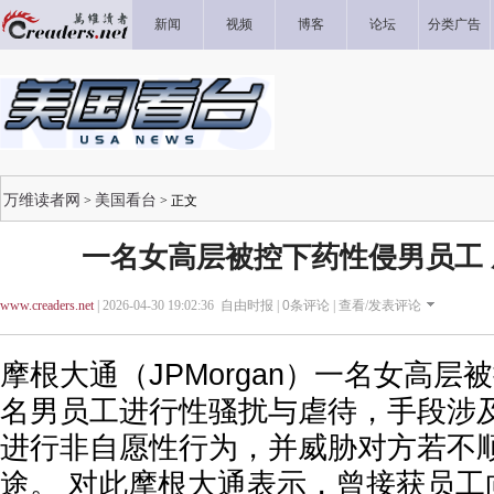
新闻
视频
博客
论坛
分类广告
万维读者网
美国看台
>
> 正文
一名女高层被控下药性侵男员工
www.creaders.net
| 2026-04-30 19:02:36 自由时报 |
0
条评论 |
查看/发表评论
摩根大通（JPMorgan）一名女高
名男员工进行性骚扰与虐待，手段涉
进行非自愿性行为，并威胁对方若不
途。 对此摩根大通表示，曾接获员工