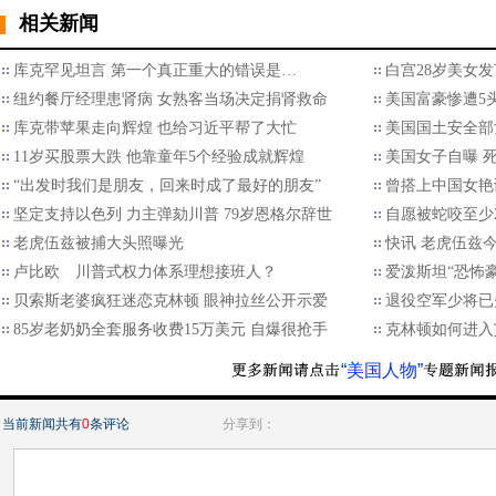
相关新闻
库克罕见坦言 第一个真正重大的错误是…
白宫28岁美女
纽约餐厅经理患肾病 女熟客当场决定捐肾救命
美国富豪惨遭5
库克带苹果走向辉煌 也给习近平帮了大忙
美国国土安全部
11岁买股票大跌 他靠童年5个经验成就辉煌
美国女子自曝 
“出发时我们是朋友，回来时成了最好的朋友”
曾搭上中国女艳
坚定支持以色列 力主弹劾川普 79岁恩格尔辞世
自愿被蛇咬至少2
老虎伍兹被捕大头照曝光
快讯 老虎伍兹
卢比欧 川普式权力体系理想接班人？
爱泼斯坦“恐怖
贝索斯老婆疯狂迷恋克林顿 眼神拉丝公开示爱
退役空军少将已
85岁老奶奶全套服务收费15万美元 自爆很抢手
克林顿如何进入
“美国人物”
当前新闻共有
0
条评论
分享到：