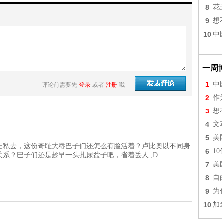
8
花
9
想
10
中
一周
1
中
评论前需要先
登录
或者
注册
哦
2
作
3
想
4
文
5
美
走私去，这份奇耻大辱巴子们还怎么有脸活着？卢比奥以不同身
6
1
系？巴子们还是趁早一头扎尿盆子吧，省着丢人 ;D
7
美
8
自
9
为
10
加