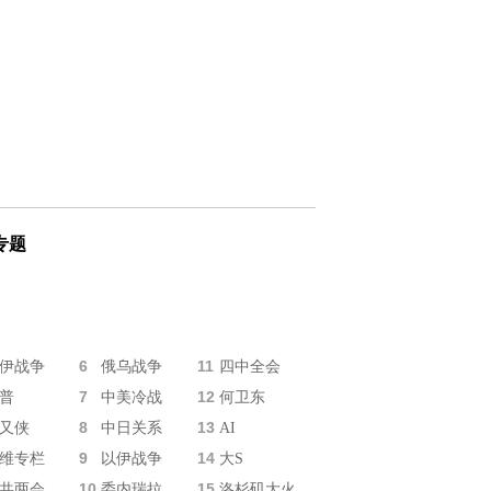
专题
6
11
伊战争
俄乌战争
四中全会
7
12
普
中美冷战
何卫东
8
13
又侠
中日关系
AI
9
14
维专栏
以伊战争
大S
10
15
共两会
委内瑞拉
洛杉矶大火