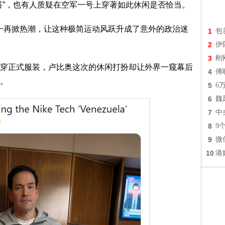
”，也有人质疑在空军一号上穿著如此休闲是否恰当。
上一再掀热潮，让这种极简运动风跃升成了意外的政治迷
1
包
2
伊
3
刚
正式服装，卢比奥这次的休闲打扮却让外界一窥幕后
4
傅
。
5
6
6
魏
7
中
8
9
9
微
10
港