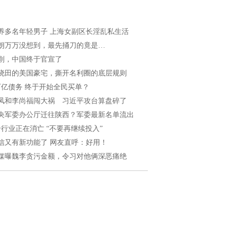
养多名年轻男子 上海女副区长淫乱私生活
朗万万没想到，最先捅刀的竟是…
刚，中国终于官宣了
晓田的美国豪宅，撕开名利圈的底层规则
万亿债务 终于开始全民买单？
凤和李尚福闯大祸 习近平攻台算盘碎了
央军委办公厅迁往陕西？军委最新名单流出
个行业正在消亡 “不要再继续投入”
信又有新功能了 网友直呼：好用！
媒曝魏李贪污金额，令习对他俩深恶痛绝