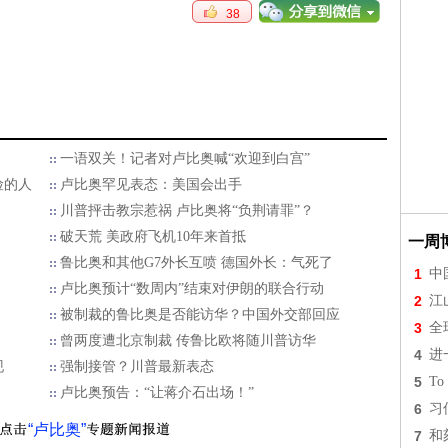
38
一语双关！记者对卢比奥喊“欢迎到白宫”
险的人
卢比奥罕见表态：美国会出手
川普抨击教宗惹祸 卢比奥将“负荆请罪”？
破天荒 美政府飞机10年来首抵
一周
鲁比奥和其他G7外长互喷 德国外长：气死了
1
中
卢比奥预计“数周内”结束对伊朗的联合行动
2
江
被制裁的鲁比奥是否能访华？中国外交部回应
3
全
曾两度遭北京制裁 传鲁比欧将随川普访华
4
进
现
强制接管？川普最新表态
5
To 
卢比奥预告：“让蒋介石出场！”
6
习
“卢比奥”
7
和