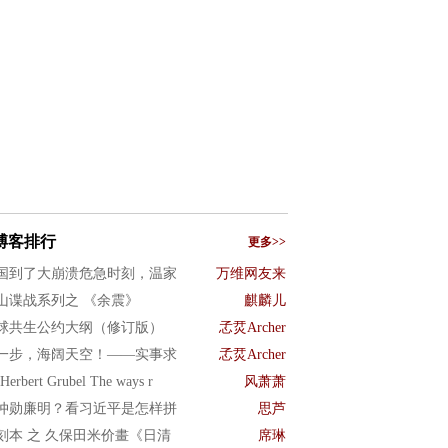
博客排行
更多>>
国到了大崩溃危急时刻，温家
万维网友来
山谍战系列之 《余震》
麒麟儿
球共生公约大纲（修订版）
孞烎Archer
一步，海阔天空！——实事求
孞烎Archer
Herbert Grubel The ways r
风萧萧
仲勋廉明？看习近平是怎样拼
思芦
刻本 之 久保田米价畫《日清
席琳