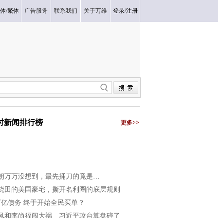
体
/
繁体
广告服务
联系我们
关于万维
登录
/
注册
小时新闻排行榜
更多>>
朗万万没想到，最先捅刀的竟是…
晓田的美国豪宅，撕开名利圈的底层规则
万亿债务 终于开始全民买单？
凤和李尚福闯大祸 习近平攻台算盘碎了