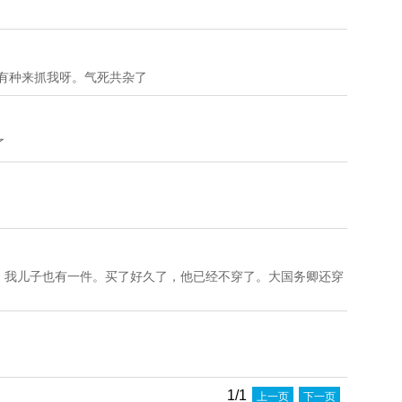
。
有种来抓我呀。气死共杂了
了
啦，我儿子也有一件。买了好久了，他已经不穿了。大国务卿还穿
1/1
上一页
下一页