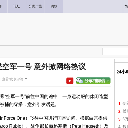
客
论坛
分类广告
购物
简
空军一号 意外掀网络热议
24
|
查看/发表评论
“空军一号”前往中国的途中，一身运动服的休闲造型
1
伊
被捕的穿搭，意外引发话题。
2
傅
 Force One）飞往中国进行国是访问。根据白宫提供
3
6
 Rubio）、战争部长赫格塞斯（Pete Hegseth）及
4
魏