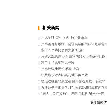
相关新闻
卢比奥以“新中文名”随川普访华
卢比奥首秀爆红，会讲笑话的鹰派才是最危
客串DJ？卢比奥再添新“职务”
角逐2028总统大位 白宫内部人士看好卢比欧
怒了！卢比奥罕见开呛
卢比欧驳斥泽伦斯基“谎言”
中共暗示对卢比奥制裁不再生效
鲁比欧接受北京邀请 随川普在月底一起访华
万斯还是卢比奥？川普晚宴2028接班布局浮
“来人，关门放狗”—读懂卢比奥的外交语言