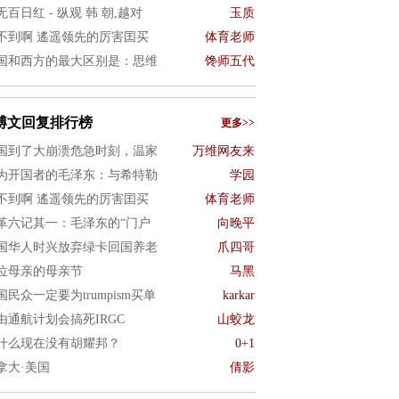
无百日红 - 纵观 韩 朝,越对
玉质
不到啊 遙遥领先的厉害囯买
体育老师
国和西方的最大区别是：思维
馋师五代
博文回复排行榜
更多>>
国到了大崩溃危急时刻，温家
万维网友来
为开国者的毛泽东：与希特勒
学园
不到啊 遙遥领先的厉害囯买
体育老师
革六记其一：毛泽东的“门户
向晚平
国华人时兴放弃绿卡回国养老
爪四哥
0位母亲的母亲节
马黑
国民众一定要为trumpism买单
karkar
由通航计划会搞死IRGC
山蛟龙
什么现在没有胡耀邦？
0+1
拿大·美国
倩影