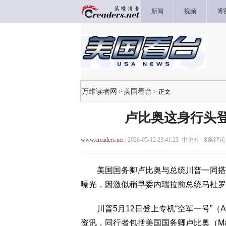
新闻
视频
博
万维读者网
美国看台
>
> 正文
卢比奥这身行头登
www.creaders.net
| 2026-05-12 23:41:23 中央社 |
8
条评论 
美国国务卿卢比奥与总统川普一同搭乘
曝光，因激似稍早委内瑞拉前总统马杜罗
川普5月12日登上专机“空军一号”（Air
资讯，同行者包括美国国务卿卢比奥（Marco