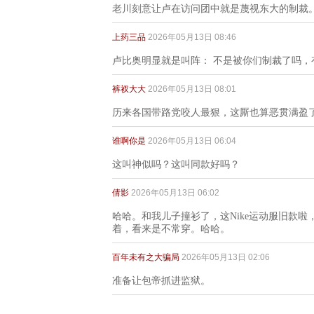
老川刻意让卢在访问团中就是蔑视东大的制裁
上药三品
2026年05月13日 08:46
卢比奥明显就是叫阵： 不是被你们制裁了吗，
裤衩大大
2026年05月13日 08:01
历来各国带路党咬人最狠，这厮也算恶贯满盈
谁啊你是
2026年05月13日 06:04
这叫神似吗？这叫同款好吗？
倩影
2026年05月13日 06:02
哈哈。和我儿子撞衫了，这Nike运动服旧款
着，看来是不常穿。哈哈。
百年未有之大骗局
2026年05月13日 02:06
准备让包帝抓进监狱。