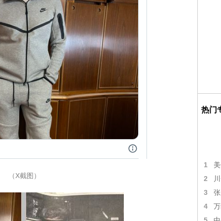
热门
1
美
（X截图）
2
川
3
张
4
万
5
中