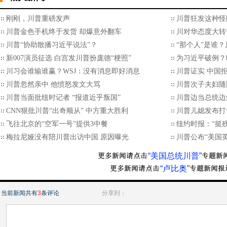
刚刚，川普重磅发声
川普狂发这种怪
川普金色手机终于发货 却爆意外翻车
川对华态度大转
川普“协助散播习近平说法”？
“那个人”是谁
新007演员征选 白宫发川普扮庞德“梗照”
为习近平破例？
川习会谁输谁赢？WSJ：没有消息即好消息
川普证实 中国拒
川普忽然亲中 他愤怒发文大骂
川普次子夫妇随
川普当面批纽时记者 “报道近乎叛国”
川普边当总统边
CNN狠批川普“出奇顺从” 中方重大胜利
川普儿媳发布打
飞往北京的“空军一号”提供3中餐
纽约时报：“挺
梅拉尼娅没有陪川普出访中国 原因曝光
川普公布“美国
“美国总统川普”
“卢比奥”
当前新闻共有
3
条评论
分享到：