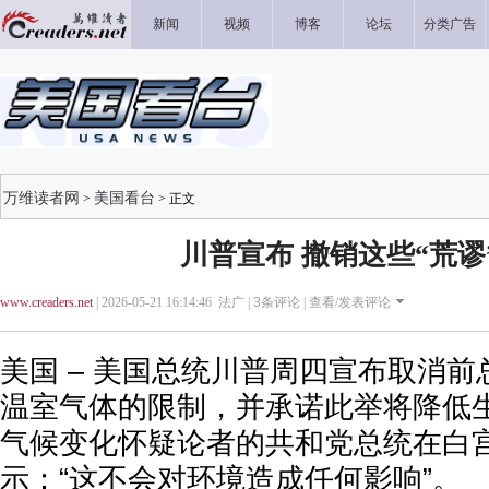
新闻
视频
博客
论坛
分类广告
万维读者网
美国看台
>
> 正文
川普宣布 撤销这些“荒谬
www.creaders.net
| 2026-05-21 16:14:46 法广 |
3
条评论 |
查看/发表评论
美国 – 美国总统川普周四宣布取消前
温室气体的限制，并承诺此举将降低
气候变化怀疑论者的共和党总统在白
示：“这不会对环境造成任何影响”。