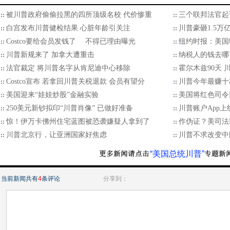
被川普政府偷偷拉黑的四所顶级名校 代价惨重
三个联邦法官起
白宫发布川普健检结果 心脏年龄引关注
川普豪砸1.5万
Costco要给会员发钱了 不得已理由曝光
纽约时报：美国
川普新规来了 加拿大遭重击
纳税人的钱去哪了
法官裁定 将川普名字从肯尼迪中心移除
霍尔木兹90天
Costco宣布 若拿回川普关税退款 会员有望分
川普今年最赚十档
美国迎来“娃娃炒股”金融实验
美国将红色司令
250美元新钞拟印“川普肖像” 已做好准备
川普账户App
惊！伊万卡佛州住宅蓝图被恐袭嫌疑人拿到了
作伪证？美司法
川普北京行，让亚洲国家好焦虑
川普不求改变中
“美国总统川普”
当前新闻共有
4
条评论
分享到：