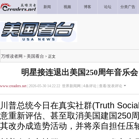
新闻
视频
博客
论坛
分类广告
万维读者网
美国看台
>
> 正文
明星接连退出美国250周年音乐会
www.creaders.net
| 2026-05-30 14:22:22 世界新闻网 |
4
条评论 |
查看/发表评论
川普总统今日在真实社群(Truth Soci
意重新评估、甚至取消美国建国250
其改办成造势活动，并将亲自担任压