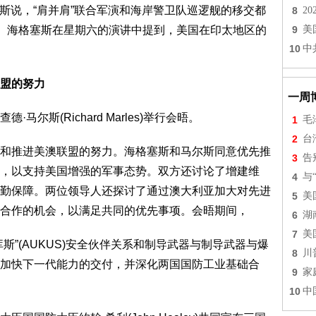
斯说，“肩并肩”联合军演和海岸警卫队巡逻舰的移交都
8
2
9
美
作。海格塞斯在星期六的演讲中提到，美国在印太地区的
10
中
盟的努力
一周
尔斯(Richard Marles)举行会晤。
1
毛
2
台
和推进美澳联盟的努力。海格塞斯和马尔斯同意优先推
3
告
，以支持美国增强的军事态势。双方还讨论了增建维
4
与
勤保障。两位领导人还探讨了通过澳大利亚加大对先进
5
美
合作的机会，以满足共同的优先事项。会晤期间，
6
湖
7
美
斯”(AUKUS)安全伙伴关系和制导武器与制导武器与爆
8
川
加快下一代能力的交付，并深化两国国防工业基础合
9
家
10
中