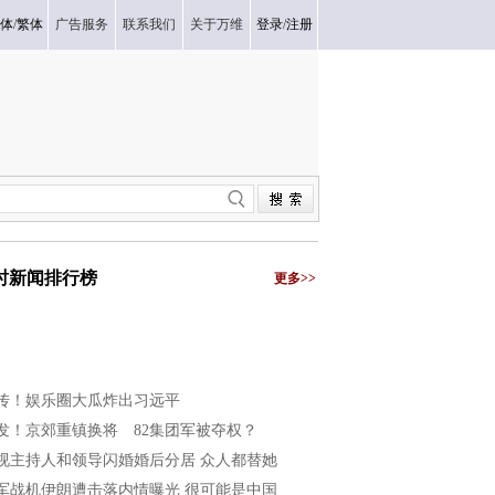
体
/
繁体
广告服务
联系我们
关于万维
登录
/
注册
小时新闻排行榜
更多>>
传！娱乐圈大瓜炸出习远平
发！京郊重镇换将 82集团军被夺权？
视主持人和领导闪婚婚后分居 众人都替她
军战机伊朗遭击落内情曝光 很可能是中国