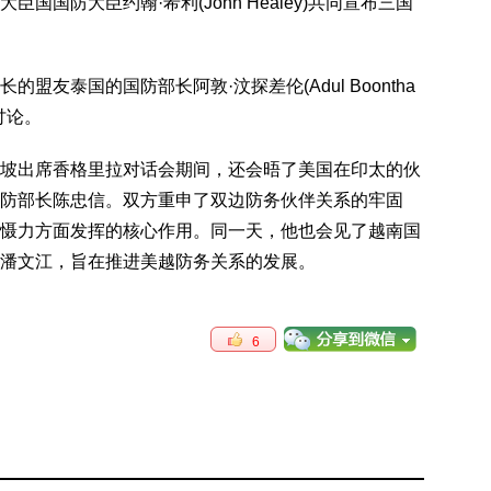
国防大臣约翰·希利(John Healey)共同宣布三国
友泰国的国防部长阿敦·汶探差伦(Adul Boontha
了讨论。
坡出席香格里拉对话会期间，还会晤了美国在印太的伙
防部长陈忠信。双方重申了双边防务伙伴关系的牢固
慑力方面发挥的核心作用。同一天，他也会见了越南国
潘文江，旨在推进美越防务关系的发展。
6