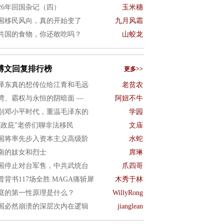
026年回国杂记（四）
玉米穗
国移民风向，真的开始变了
九月风霜
共国的食物，你还敢吃吗？
山蛟龙
博文回复排行榜
更多>>
泽东真的想传位给江青和毛远
老贫农
湾、霸权与永恒的阴暗面 —
阿妞不牛
别邓小平时代，重温毛泽东的
学园
“政庇”老侨们聊非法移民
文庙
国将率先步入资本主义高级阶
水蛇
南的妓女和烈士
席琳
国停止对台军售，中共武统台
爪四哥
普背书117场全胜.MAGA痛斩犀
木秀于林
庭的第一性原理是什么？
WillyRong
国必然崩溃的深层次内在逻辑
jianglean