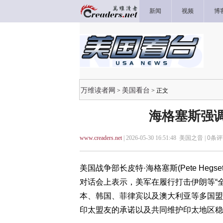
新闻
视频
博
万维读者网
美国看台
>
> 正文
海格塞斯强调
www.creaders.net
| 2026-05-30 16:51:48 美国之音 |
0
条评
美国战争部长皮特·海格塞斯(Pete Heg
对话会上表示，美军在履行打击伊朗等“全
本、韩国、菲律宾以及澳大利亚等多国盟
印太盟友的承诺以及共同维护印太地区稳