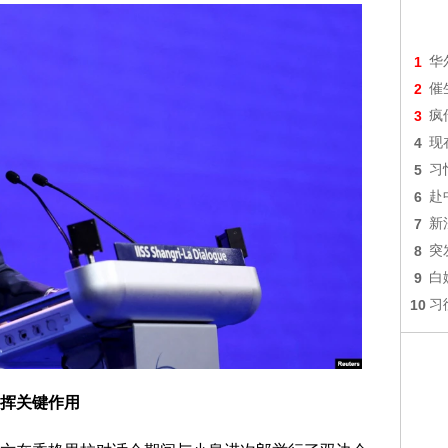
1
华
2
催
3
疯
4
现
5
习
6
赴
7
新
8
突
9
白
10
习
挥关键作用