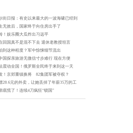
尔街日报：有史以来最大的一波海啸已经到
生无效后，国家终于向住房出手了
传！娱乐圈大瓜炸出习远平
在回国真不是混不下去 退休老教授坦言
怕到这种程度？军中惊悚细节流出
中国探亲旅游无微信寸步难行 现在方便
法震动全国！俄罗斯全民终于来到这一天
发！京郊重镇换将 82集团军被夺权？
嫖28.6元的外卖，让她丢掉了年薪35万的工
彻底慌了！连续4刀疯狂“锁国”