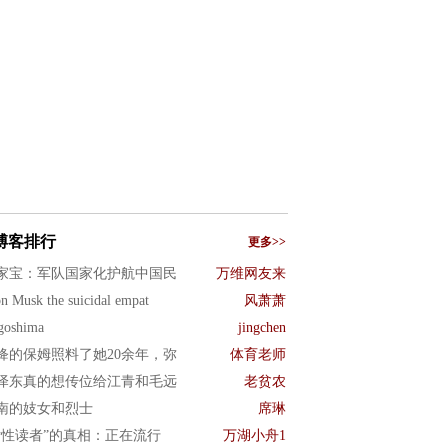
博客排行
更多>>
家宝：军队国家化护航中国民
万维网友来
n Musk the suicidal empat
风萧萧
goshima
jingchen
绛的保姆照料了她20余年，弥
体育老师
泽东真的想传位给江青和毛远
老贫农
南的妓女和烈士
席琳
女性读者”的真相：正在流行
万湖小舟1