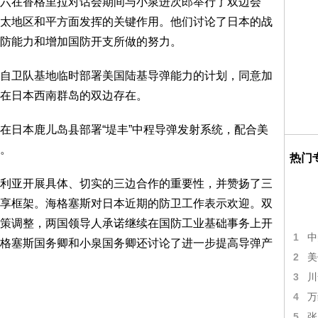
六在香格里拉对话会期间与小泉进次郎举行了双边会
太地区和平方面发挥的关键作用。他们讨论了日本的战
防能力和增加国防开支所做的努力。
自卫队基地临时部署美国陆基导弹能力的计划，同意加
在日本西南群岛的双边存在。
在日本鹿儿岛县部署“堤丰”中程导弹发射系统，配合美
。
热门
利亚开展具体、切实的三边合作的重要性，并赞扬了三
享框架。海格塞斯对日本近期的防卫工作表示欢迎。双
策调整，两国领导人承诺继续在国防工业基础事务上开
1
中
格塞斯国务卿和小泉国务卿还讨论了进一步提高导弹产
2
美
3
川
4
万
5
张