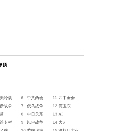
专题
6
11
美冷战
中共两会
四中全会
7
12
伊战争
俄乌战争
何卫东
8
13
普
中日关系
AI
9
14
维专栏
以伊战争
大S
10
15
又侠
委内瑞拉
洛杉矶大火