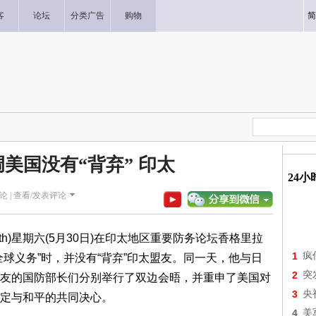
客
论坛
分类广告
购物
简
美国没有“背弃” 印太
24
论 |
查看/发表评论
seth)星期六(5月30日)在印太地区重要防务论坛香格里拉
1
疯
球义务”时，并没有“背弃”印太盟友。同一天，他与日
2
突
友的国防部长们分别举行了双边会晤，并重申了美国对
3
央
定与和平的共同决心。
4
美