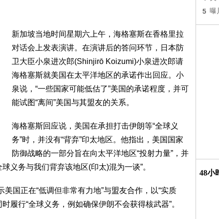
5
曝
新加坡当地时间星期六上午，海格塞斯在香格里拉
对话会上发表演讲。在演讲后的答问环节，日本防
卫大臣小泉进次郎(Shinjirō Koizumi)小泉进次郎请
海格塞斯就美国在太平洋地区的承诺作出回应。小
泉说，“一些国家可能低估了”美国的承诺程度，并可
能试图“离间”美国与其盟友的关系。
海格塞斯回应说，美国在承担打击伊朗等“全球义
务”时，并没有“背弃”印太地区。他指出，美国国家
防御战略的一部分旨在向太平洋地区“投射力量”，并
球义务与我们背弃该地区(印太)混为一谈”。
48
示美国正在“低调但非常有力地”与盟友合作，以“实质
同时履行“全球义务，例如确保伊朗不会获得核武器”。