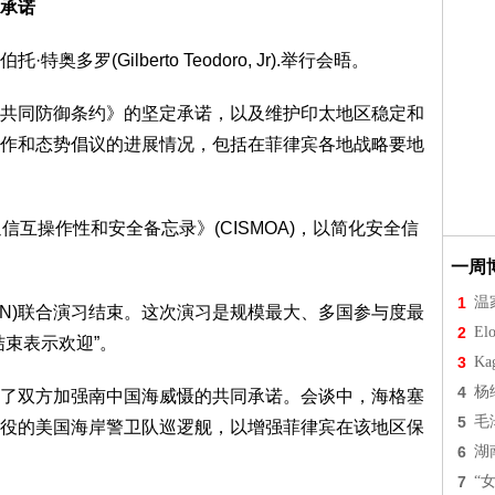
承诺
罗(Gilberto Teodoro, Jr).举行会晤。
共同防御条约》的坚定承诺，以及维护印太地区稳定和
作和态势倡议的进展情况，包括在菲律宾各地战略要地
信互操作性和安全备忘录》(CISMOA)，以简化安全信
一周
1
温
KATAN)联合演习结束。这次演习是规模最大、多国参与度最
2
Elo
束表示欢迎”。
3
Ka
4
杨
了双方加强南中国海威慑的共同承诺。会谈中，海格塞
5
毛
役的美国海岸警卫队巡逻舰，以增强菲律宾在该地区保
6
湖
7
“