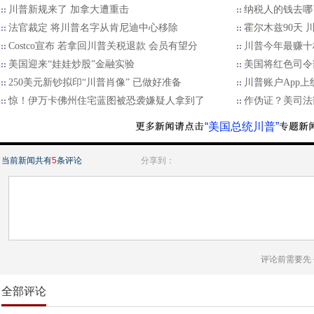
川普新规来了 加拿大遭重击
纳税人的钱去哪了
法官裁定 将川普名字从肯尼迪中心移除
霍尔木兹90天
Costco宣布 若拿回川普关税退款 会员有望分
川普今年最赚十档
美国迎来“娃娃炒股”金融实验
美国将红色司令
250美元新钞拟印“川普肖像” 已做好准备
川普账户App
惊！伊万卡佛州住宅蓝图被恐袭嫌疑人拿到了
作伪证？美司法
“美国总统川普”
当前新闻共有
5
条评论
分享到：
评论前需要先
全部评论