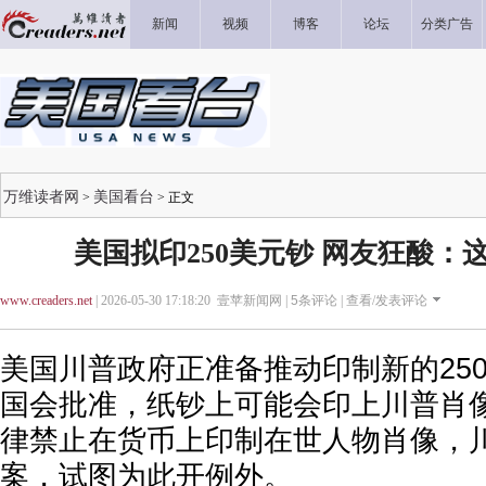
新闻
视频
博客
论坛
分类广告
万维读者网
美国看台
>
> 正文
美国拟印250美元钞 网友狂酸：
www.creaders.net
| 2026-05-30 17:18:20 壹苹新闻网 |
5
条评论 |
查看/发表评论
美国川普政府正准备推动印制新的25
国会批准，纸钞上可能会印上川普肖
律禁止在货币上印制在世人物肖像，
案，试图为此开例外。