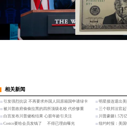
相关新闻
引发强烈抗议 不再要求外国人回原籍国申请绿卡
明星接连退出美国
被川普政府偷偷拉黑的四所顶级名校 代价惨重
三个联邦法官起
白宫发布川普健检结果 心脏年龄引关注
川普豪砸1.5万
Costco要给会员发钱了 不得已理由曝光
纽约时报：美国