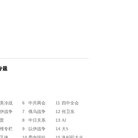
专题
6
11
美冷战
中共两会
四中全会
7
12
伊战争
俄乌战争
何卫东
8
13
普
中日关系
AI
9
14
维专栏
以伊战争
大S
10
15
又侠
委内瑞拉
洛杉矶大火