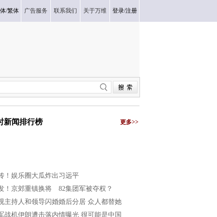
体
/
繁体
广告服务
联系我们
关于万维
登录
/
注册
小时新闻排行榜
更多>>
传！娱乐圈大瓜炸出习远平
发！京郊重镇换将 82集团军被夺权？
视主持人和领导闪婚婚后分居 众人都替她
军战机伊朗遭击落内情曝光 很可能是中国