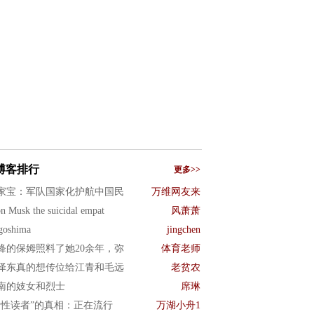
博客排行
更多>>
家宝：军队国家化护航中国民
万维网友来
n Musk the suicidal empat
风萧萧
goshima
jingchen
绛的保姆照料了她20余年，弥
体育老师
泽东真的想传位给江青和毛远
老贫农
南的妓女和烈士
席琳
女性读者”的真相：正在流行
万湖小舟1