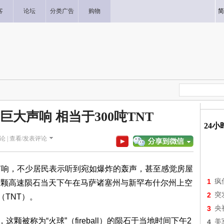
客
论坛
分类广告
购物
简
大声响 相当于300吨TNT
24
论 |
查看/发表评论
声响，不少居民表示听到宛如爆炸的轰声，甚至感觉房屋
1
疯
，一颗高速陨石当天下午在马萨诸塞州与新罕布什尔州上空
2
突
（TNT）。
3
央
，这颗被称为“火球”（fireball）的陨石于当地时间下午2
4
美