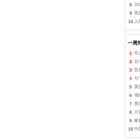
8
2
9
美
10
人
一周
1
毛
2
台
3
告
4
与
5
美
6
湖
7
美
8
川
9
家
10
中