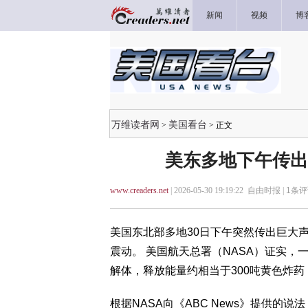
新闻
视频
博
万维读者网
美国看台
>
> 正文
美东多地下午传出巨
www.creaders.net
| 2026-05-30 19:19:22 自由时报 |
1
条评
美国东北部多地30日下午突然传出巨大
震动。 美国航天总署（NASA）证实
解体，释放能量约相当于300吨黄色炸药
根据NASA向《ABC News》提供的说法