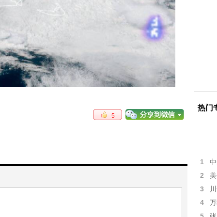
热门
5
1
中
2
美
3
川
4
万
5
张