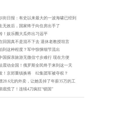
尔街日报：有史以来最大的一波海啸已经到
生无效后，国家终于向住房出手了
传！娱乐圈大瓜炸出习远平
在回国真不是混不下去 退休老教授坦言
怕到这种程度？军中惊悚细节流出
中国探亲旅游无微信寸步难行 现在方便
法震动全国！俄罗斯全民终于来到这一天
发！京郊重镇换将 82集团军被夺权？
嫖28.6元的外卖，让她丢掉了年薪35万的工
彻底慌了！连续4刀疯狂“锁国”