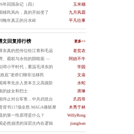
026年回国杂记（四）
玉米穗
国移民风向，真的开始变了
九月风霜
到晚年真正的分水岭
平凡往事
博文回复排行榜
更多>>
泽东真的想传位给江青和毛远
老贫农
湾、霸权与永恒的阴暗面 —
阿妞不牛
别邓小平时代，重温毛泽东的
学园
“政庇”老侨们聊非法移民
文庙
国将率先步入资本主义高级阶
水蛇
南的妓女和烈士
席琳
国停止对台军售，中共武统台
爪四哥
普背书117场全胜.MAGA痛斩犀
木秀于林
庭的第一性原理是什么？
WillyRong
国必然崩溃的深层次内在逻辑
jianglean