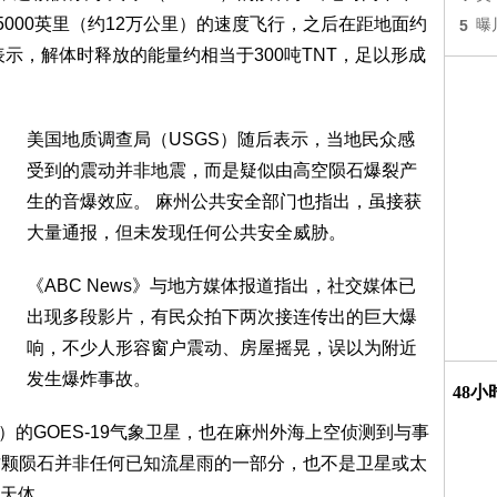
5000英里（约12万公里）的速度飞行，之后在距地面约
5
曝
A表示，解体时释放的能量约相当于300吨TNT，足以形成
美国地质调查局（USGS）随后表示，当地民众感
受到的震动并非地震，而是疑似由高空陨石爆裂产
生的音爆效应。 麻州公共安全部门也指出，虽接获
大量通报，但未发现任何公共安全威胁。
《ABC News》与地方媒体报道指出，社交媒体已
出现多段影片，有民众拍下两次接连传出的巨大爆
响，不少人形容窗户震动、房屋摇晃，误以为附近
发生爆炸事故。
48
）的GOES-19气象卫星，也在麻州外海上空侦测到与事
，这颗陨石并非任何已知流星雨的一部分，也不是卫星或太
天体。