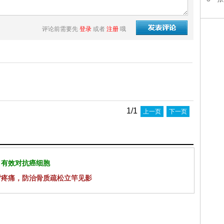
评论前需要先
登录
或者
注册
哦
1/1
上一页
下一页
 有效对抗癌细胞
背疼痛，防治骨质疏松立竿见影