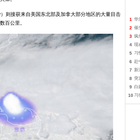
Society）则接获来自美国东北部及加拿大部分地区的大量目击
1
华
数百公里。
2
催
3
疯
4
现
5
习
6
赴
7
新
8
突
9
白
10
习