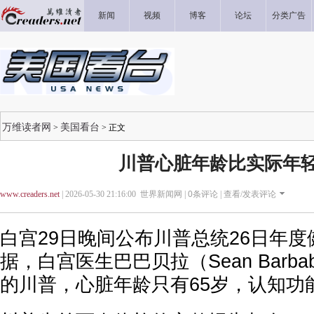
新闻
视频
博客
论坛
分类广告
万维读者网
美国看台
>
> 正文
川普心脏年龄比实际年轻
www.creaders.net
| 2026-05-30 21:16:00 世界新闻网 |
0
条评论 |
查看/发表评论
白宫29日晚间公布川普总统26日年
据，白宫医生巴巴贝拉（Sean Barbab
的川普，心脏年龄只有65岁，认知功