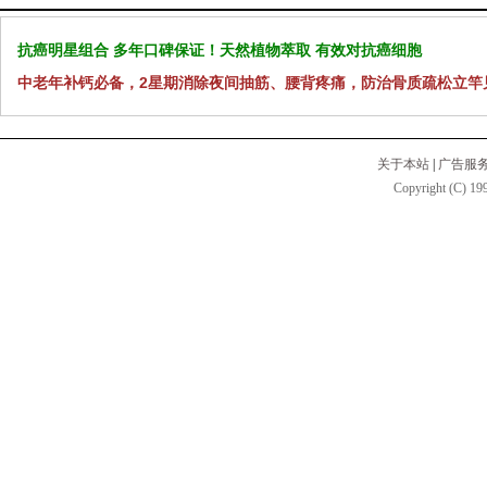
抗癌明星组合 多年口碑保证！天然植物萃取 有效对抗癌细胞
中老年补钙必备，2星期消除夜间抽筋、腰背疼痛，防治骨质疏松立竿
关于本站
|
广告服
Copyright (C) 199