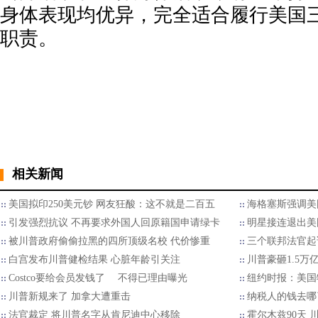
身体表现均优异，完全适合履行美国
职责。
相关新闻
美国拟印250美元钞 网友狂酸：这不就是二百五
海格塞斯强调美国
引发强烈抗议 不再要求外国人回原籍国申请绿卡
明星接连退出美国
被川普政府偷偷拉黑的四所顶级名校 代价惨重
三个联邦法官起
白宫发布川普健检结果 心脏年龄引关注
川普豪砸1.5万
Costco要给会员发钱了 不得已理由曝光
纽约时报：美国
川普新规来了 加拿大遭重击
纳税人的钱去哪了
法官裁定 将川普名字从肯尼迪中心移除
霍尔木兹90天