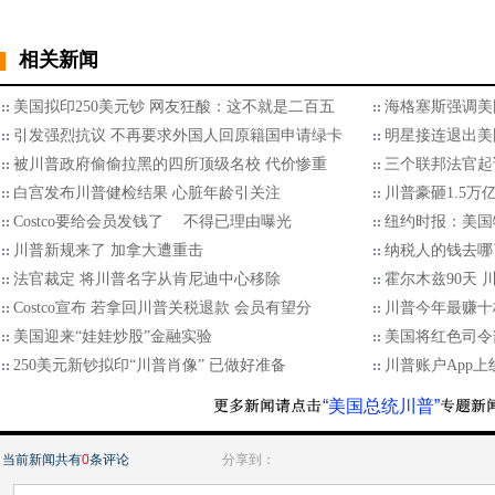
相关新闻
美国拟印250美元钞 网友狂酸：这不就是二百五
海格塞斯强调美国
引发强烈抗议 不再要求外国人回原籍国申请绿卡
明星接连退出美国
被川普政府偷偷拉黑的四所顶级名校 代价惨重
三个联邦法官起
白宫发布川普健检结果 心脏年龄引关注
川普豪砸1.5万
Costco要给会员发钱了 不得已理由曝光
纽约时报：美国
川普新规来了 加拿大遭重击
纳税人的钱去哪了
法官裁定 将川普名字从肯尼迪中心移除
霍尔木兹90天
Costco宣布 若拿回川普关税退款 会员有望分
川普今年最赚十档
美国迎来“娃娃炒股”金融实验
美国将红色司令
250美元新钞拟印“川普肖像” 已做好准备
川普账户App
“美国总统川普”
当前新闻共有
0
条评论
分享到：