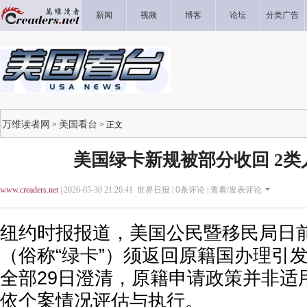
新闻
视频
博客
论坛
分类广告
万维读者网
美国看台
>
> 正文
美国绿卡新规被部分收回 2类
www.creaders.net
| 2026-05-30 21:26:41 世界日报 |
0
条评论 |
查看/发表评论
纽约时报报道，美国公民暨移民局日
（俗称“绿卡”）须返回原籍国办理引
全部29日澄清，原籍申请政策并非适
依个案情况评估与执行。