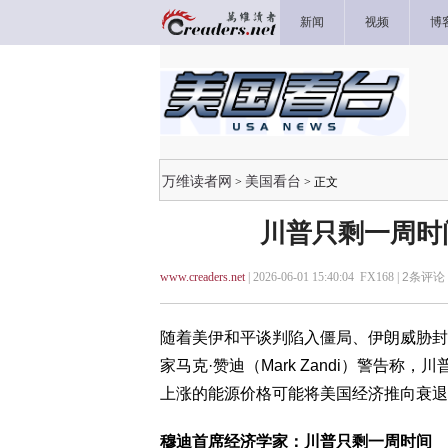
新闻
视频
博
万维读者网
美国看台
>
> 正文
川普只剩一周时
www.creaders.net
| 2026-06-01 15:40:04 FX168 |
2
条评论 
随着美伊和平谈判陷入僵局、伊朗威胁封
家马克·赞迪（Mark Zandi）警告
上涨的能源价格可能将美国经济推向衰退
穆迪首席经济学家：川普只剩一周时间