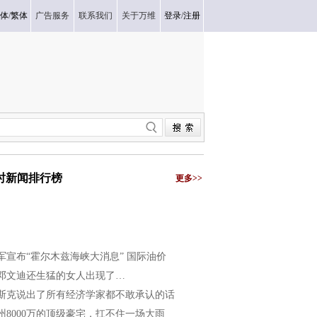
体
/
繁体
广告服务
联系我们
关于万维
登录
/
注册
小时新闻排行榜
更多>>
军宣布“霍尔木兹海峡大消息” 国际油价
邓文迪还生猛的女人出现了…
斯克说出了所有经济学家都不敢承认的话
州8000万的顶级豪宅，扛不住一场大雨