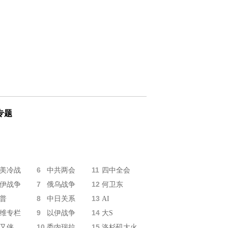
专题
6
11
美冷战
中共两会
四中全会
7
12
伊战争
俄乌战争
何卫东
8
13
普
中日关系
AI
9
14
维专栏
以伊战争
大S
10
15
又侠
委内瑞拉
洛杉矶大火