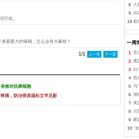
8
人
9
2
还没打仗。
10
俞
帝是250年来最萎大的塚桶，怎么会有大麻烦？
一周
1
毛
1/1
上一页
下一页
2
美
3
台
4
告
 有效对抗癌细胞
5
与
6
湖
背疼痛，防治骨质疏松立竿见影
7
美
8
川
9
家
10
“