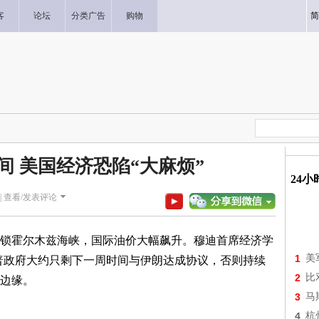
客
论坛
分类广告
购物
简
间 美国经济恐陷“大麻烦”
24
|
查看/发表评论
锁霍尔木兹海峡，国际油价大幅飙升。穆迪首席经济学
1
美
称，川普政府大约只剩下一周时间与伊朗达成协议，否则持续
2
比
边缘。
3
马
4
杭