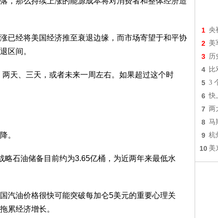
落，那么持续上涨的能源成本将对消费者和整体经济造
1
央
涨已经将美国经济推至衰退边缘，而市场寄望于和平协
2
美
退区间。
3
历
4
比
、两天、三天，或者未来一周左右。如果超过这个时
5
3
6
快
7
两
8
马
降。
9
杭
10
美
战略石油储备目前约为3.65亿桶，为近两年来最低水
国汽油价格很快可能突破每加仑5美元的重要心理关
拖累经济增长。