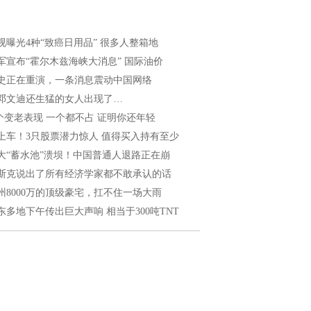
视曝光4种“致癌日用品” 很多人整箱地
军宣布“霍尔木兹海峡大消息” 国际油价
史正在重演，一条消息震动中国网络
邓文迪还生猛的女人出现了…
 个变老表现 一个都不占 证明你还年轻
上车！3只股票潜力惊人 值得买入持有至少
大“蓄水池”溃坝！中国普通人退路正在崩
斯克说出了所有经济学家都不敢承认的话
州8000万的顶级豪宅，扛不住一场大雨
东多地下午传出巨大声响 相当于300吨TNT