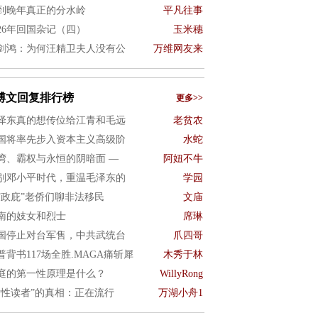
到晚年真正的分水岭
平凡往事
026年回国杂记（四）
玉米穗
剑鸿：为何汪精卫夫人没有公
万维网友来
博文回复排行榜
更多>>
泽东真的想传位给江青和毛远
老贫农
国将率先步入资本主义高级阶
水蛇
湾、霸权与永恒的阴暗面 —
阿妞不牛
别邓小平时代，重温毛泽东的
学园
“政庇”老侨们聊非法移民
文庙
南的妓女和烈士
席琳
国停止对台军售，中共武统台
爪四哥
普背书117场全胜.MAGA痛斩犀
木秀于林
庭的第一性原理是什么？
WillyRong
女性读者”的真相：正在流行
万湖小舟1