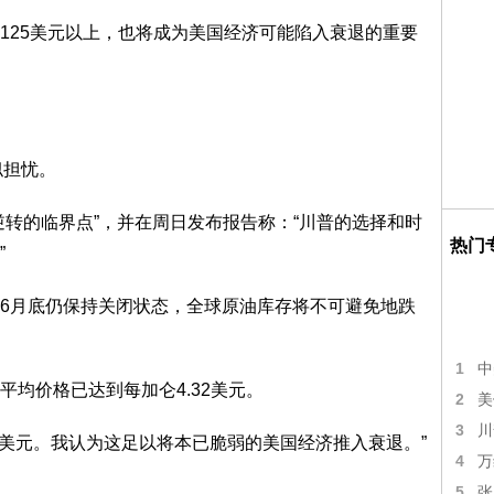
125美元以上，也将成为美国经济可能陷入衰退的重要
类似担忧。
逆转的临界点”，并在周日发布报告称：“川普的选择和时
热门
”
6月底仍保持关闭状态，全球原油库存将不可避免地跌
1
中
均价格已达到每加仑4.32美元。
2
美
3
川
5美元。我认为这足以将本已脆弱的美国经济推入衰退。”
4
万
5
张