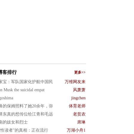
博客排行
更多>>
家宝：军队国家化护航中国民
万维网友来
n Musk the suicidal empat
风萧萧
goshima
jingchen
绛的保姆照料了她20余年，弥
体育老师
泽东真的想传位给江青和毛远
老贫农
南的妓女和烈士
席琳
女性读者”的真相：正在流行
万湖小舟1