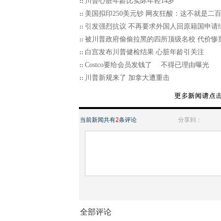
川普心脏年龄比实际年轻14岁
美国拟印250美元钞 网友狂酸：这不就是二
引发强烈抗议 不再要求外国人回原籍国申请
被川普政府偷偷拉黑的四所顶级名校 代价惨
白宫发布川普健检结果 心脏年龄引关注
Costco要给会员发钱了 不得已理由曝光
川普新规来了 加拿大遭重击
当前新闻共有
2
条评论
分享到：
全部评论