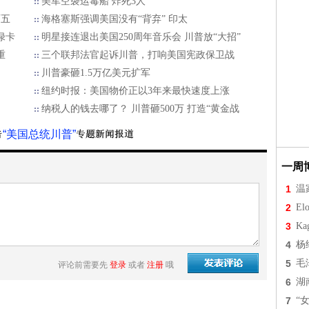
美军空袭运毒船 炸死3人
百五
海格塞斯强调美国没有“背弃” 印太
绿卡
明星接连退出美国250周年音乐会 川普放“大招”
重
三个联邦法官起诉川普，打响美国宪政保卫战
川普豪砸1.5万亿美元扩军
纽约时报：美国物价正以3年来最快速度上涨
纳税人的钱去哪了？ 川普砸500万 打造“黄金战
“美国总统川普”
一周
1
温
2
Elo
3
Ka
4
杨
5
毛
评论前需要先
登录
或者
注册
哦
6
湖
7
“