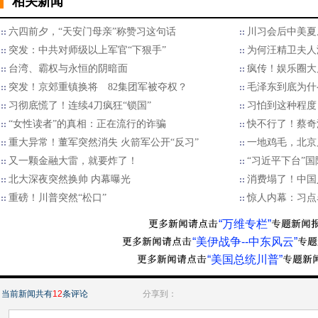
相关新闻
六四前夕，“天安门母亲”称赞习这句话
川习会后中美夏
突发：中共对师级以上军官“下狠手”
为何汪精卫夫人
台湾、霸权与永恒的阴暗面
疯传！娱乐圈大
突发！京郊重镇换将 82集团军被夺权？
毛泽东到底为什
习彻底慌了！连续4刀疯狂“锁国”
习怕到这种程度
“女性读者”的真相：正在流行的诈骗
快不行了！蔡奇
重大异常！董军突然消失 火箭军公开“反习”
一地鸡毛，北京
又一颗金融大雷，就要炸了！
“习近平下台”
北大深夜突然换帅 内幕曝光
消费塌了！中国
重磅！川普突然“松口”
惊人内幕：习点
“万维专栏”
“美伊战争--中东风云”
“美国总统川普”
当前新闻共有
12
条评论
分享到：