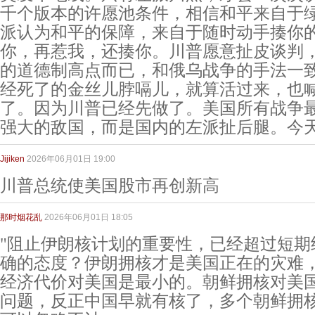
千个版本的许愿池条件，相信和平来自于
派认为和平的保障，来自于随时动手揍你
你，再惹我，还揍你。川普愿意扯皮谈判
的道德制高点而已，和俄乌战争的手法一
经死了的金丝儿脖嗝儿，就算活过来，也
了。因为川普已经先做了。美国所有战争
强大的敌国，而是国内的左派扯后腿。今
Jijiken
2026年06月01日 19:00
川普总统使美国股市再创新高
那时烟花乱
2026年06月01日 18:05
"阻止伊朗核计划的重要性，已经超过短期
确的态度？伊朗拥核才是美国正在的灾难
经济代价对美国是最小的。朝鲜拥核对美
问题，反正中国早就有核了，多个朝鲜拥