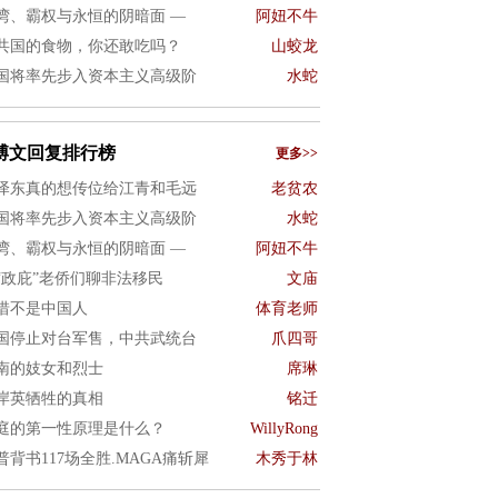
湾、霸权与永恒的阴暗面 —
阿妞不牛
共国的食物，你还敢吃吗？
山蛟龙
国将率先步入资本主义高级阶
水蛇
博文回复排行榜
更多>>
泽东真的想传位给江青和毛远
老贫农
国将率先步入资本主义高级阶
水蛇
湾、霸权与永恒的阴暗面 —
阿妞不牛
“政庇”老侨们聊非法移民
文庙
惜不是中国人
体育老师
国停止对台军售，中共武统台
爪四哥
南的妓女和烈士
席琳
岸英牺牲的真相
铭迁
庭的第一性原理是什么？
WillyRong
普背书117场全胜.MAGA痛斩犀
木秀于林