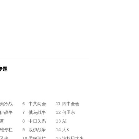
专题
6
11
美冷战
中共两会
四中全会
7
12
伊战争
俄乌战争
何卫东
8
13
普
中日关系
AI
9
14
维专栏
以伊战争
大S
10
15
又侠
委内瑞拉
洛杉矶大火