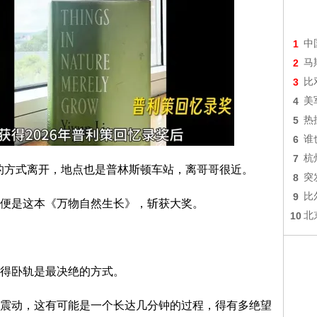
1
中
2
马
3
比
4
美
5
热
6
谁
7
杭
样的方式离开，地点也是普林斯顿车站，离哥哥很近。
8
突
9
比
便是这本《万物自然生长》，斩获大奖。
10
北
得卧轨是最决绝的方式。
震动，这有可能是一个长达几分钟的过程，得有多绝望