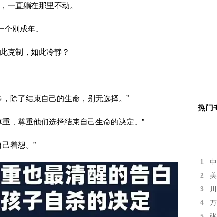
，一直躺在那里不动。
一个刚成年。
此克制，如此冷静？
步，除了结束自己的生命，别无选择。”
热门
尊重，尊重他们选择结束自己生命的决定。”
己着想。”
1
中
2
美
3
川
4
万
5
张