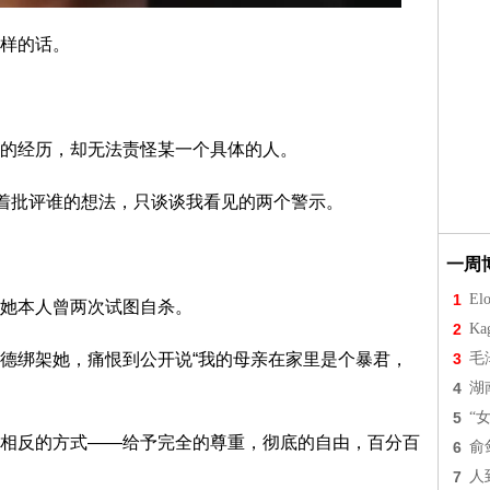
样的话。
的经历，却无法责怪某一个具体的人。
抱着批评谁的想法，只谈谈我看见的两个警示。
一周
1
Elo
她本人曾两次试图自杀。
2
Ka
德绑架她，痛恨到公开说“我的母亲在家里是个暴君，
3
毛
4
湖
5
“
相反的方式——给予完全的尊重，彻底的自由，百分百
6
俞
7
人