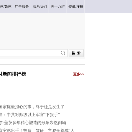
体
/
繁体
广告服务
联系我们
关于万维
登录
/
注册
小时新闻排行榜
更多>>
国家庭最担心的事，终于还是发生了
发：中共对师级以上军官“下狠手”
尔·盖茨多年精心塑造的形象轰然倒塌
京突然出手！投资、签证、贸易全都成“人