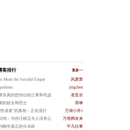
博客排行
更多>>
n Musk the Suicidal Empat
风萧萧
goshima
jingchen
泽东真的想传位给江青和毛远
老贫农
南的妓女和烈士
席琳
女性读者”的真相：正在流行
万湖小舟1
剑鸿：为何汪精卫夫人没有公
万维网友来
到晚年真正的分水岭
平凡往事