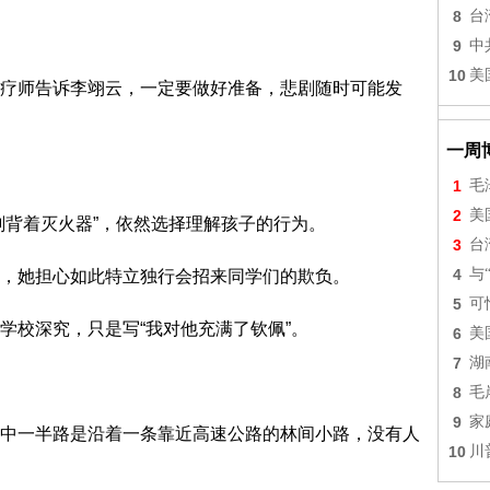
8
台
9
中
10
美
疗师告诉李翊云，一定要做好准备，悲剧随时可能发
一周
1
毛
2
美
刻背着灭火器”，依然选择理解孩子的行为。
3
台
4
与
，她担心如此特立独行会招来同学们的欺负。
5
可
学校深究，只是写“我对他充满了钦佩”。
6
美
7
湖
8
毛
9
家
中一半路是沿着一条靠近高速公路的林间小路，没有人
10
川