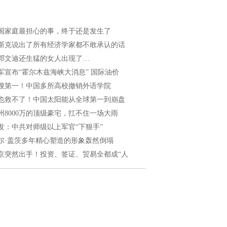
国家庭最担心的事，终于还是发生了
斯克说出了所有经济学家都不敢承认的话
邓文迪还生猛的女人出现了…
军宣布“霍尔木兹海峡大消息” 国际油价
搜第一！中国多所高校撤销外语学院
也救不了！中国太阳能从全球第一到崩盘
州8000万的顶级豪宅，扛不住一场大雨
发：中共对师级以上军官“下狠手”
尔·盖茨多年精心塑造的形象轰然倒塌
京突然出手！投资、签证、贸易全都成“人