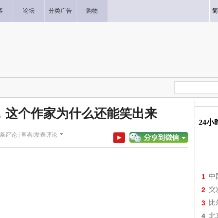
客
论坛
分类广告
购物
简
，这个作家为什么还能笑出来
24
条评论 |
查看/发表评论
1
中
2
突
3
比
4
北