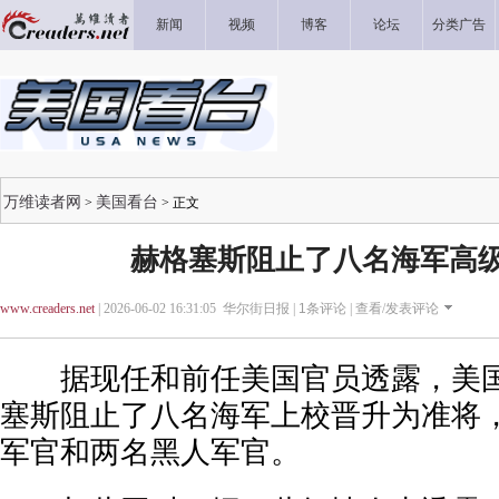
新闻
视频
博客
论坛
分类广告
万维读者网
美国看台
>
> 正文
赫格塞斯阻止了八名海军高
www.creaders.net
| 2026-06-02 16:31:05 华尔街日报 |
1
条评论 |
查看/发表评论
据现任和前任美国官员透露，美国
塞斯阻止了八名海军上校晋升为准将
军官和两名黑人军官。