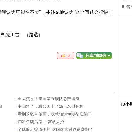
5
传
但我认为可能性不大”，并补充他认为“这个问题会很快自
7
重大突发！美国第五舰队总部遇袭
48
弹
中国急了，联合国上当场点名以色列
看到这张宣传画，我就知道伊朗彻底输了
切断伊朗后路 白宫放大招
全球航班绕道伊朗 这国家靠过路费赚翻了