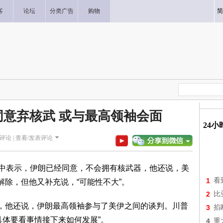
客
论坛
分类广告
购物
简
意弃核武 或与最高领袖会面
24
评论 |
查看/发表评论
播客采访中表示，伊朗已经同意，不会拥有核武器，他还说，美
1
看
解除，但他又补充说，“可能性不大”。
2
比
”，他还说，伊朗最高领袖参与了美伊之间的谈判。川普
3
掐
具体要看事情接下来如何发展”。
4
重