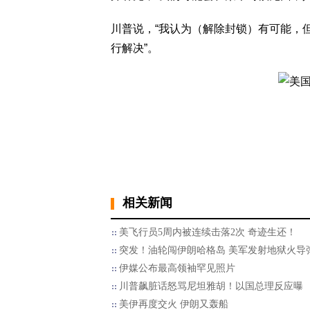
川普说，“我认为（解除封锁）有可能，
行解决”。
相关新闻
美飞行员5周内被连续击落2次 奇迹生还！
突发！油轮闯伊朗哈格岛 美军发射地狱火导
伊媒公布最高领袖罕见照片
川普飙脏话怒骂尼坦雅胡！以国总理反应曝
美伊再度交火 伊朗又轰船