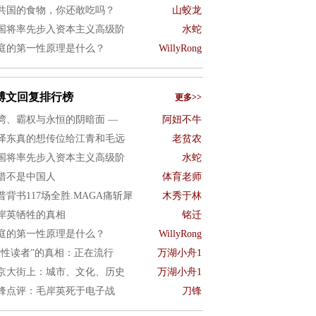
共国的食物，你还敢吃吗？
山蛟龙
国将率先步入资本主义高级阶
水蛇
庭的第一性原理是什么？
WillyRong
博文回复排行榜
更多>>
湾、霸权与永恒的阴暗面 —
阿妞不牛
泽东真的想传位给江青和毛远
老贫农
国将率先步入资本主义高级阶
水蛇
惜不是中国人
体育老师
普背书117场全胜.MAGA痛斩犀
木秀于林
岸英牺牲的真相
铭迁
庭的第一性原理是什么？
WillyRong
女性读者”的真相：正在流行
万湖小舟1
京大街上：城市、文化、历史
万湖小舟1
锋点评：毛岸英死于电子战
刀锋