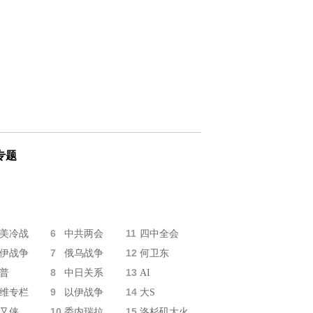
专题
6
11
美冷战
中共两会
四中全会
7
12
伊战争
俄乌战争
何卫东
8
13
普
中日关系
AI
9
14
维专栏
以伊战争
大S
10
15
又侠
委内瑞拉
洛杉矶大火