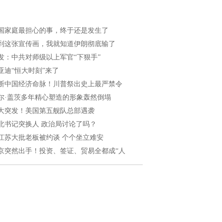
国家庭最担心的事，终于还是发生了
到这张宣传画，我就知道伊朗彻底输了
发：中共对师级以上军官“下狠手”
亚迪“恒大时刻”来了
断中国经济命脉！川普祭出史上最严禁令
尔·盖茨多年精心塑造的形象轰然倒塌
大突发！美国第五舰队总部遇袭
北书记突换人 政治局讨论了吗？
江苏大批老板被约谈 个个坐立难安
京突然出手！投资、签证、贸易全都成“人