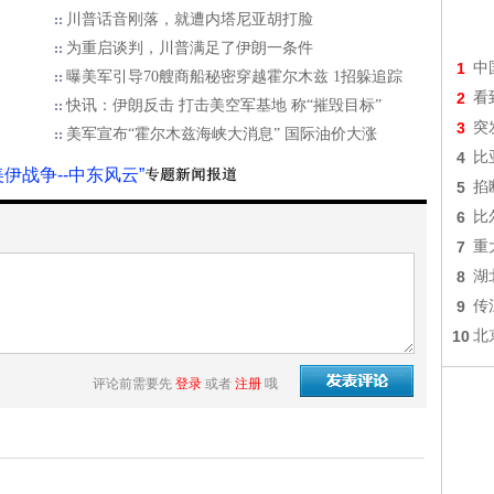
川普话音刚落，就遭内塔尼亚胡打脸
为重启谈判，川普满足了伊朗一条件
1
中
曝美军引导70艘商船秘密穿越霍尔木兹 1招躲追踪
2
看
快讯：伊朗反击 打击美空军基地 称“摧毁目标”
3
突
美军宣布“霍尔木兹海峡大消息” 国际油价大涨
4
比
美伊战争--中东风云”
5
掐
6
比
7
重
8
湖
9
传
10
北
评论前需要先
登录
或者
注册
哦