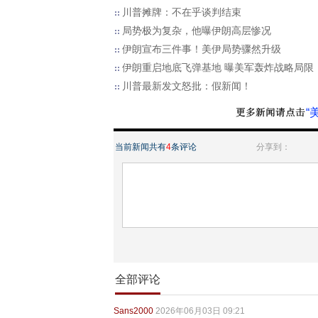
川普摊牌：不在乎谈判结束
局势极为复杂，他曝伊朗高层惨况
伊朗宣布三件事！美伊局势骤然升级
伊朗重启地底飞弹基地 曝美军轰炸战略局限
川普最新发文怒批：假新闻！
“
当前新闻共有
4
条评论
分享到：
全部评论
Sans2000
2026年06月03日 09:21