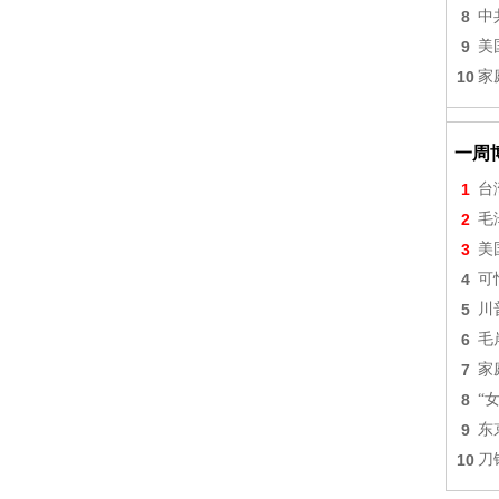
8
中
9
美
10
家
一周
1
台
2
毛
3
美
4
可
5
川
6
毛
7
家
8
“
9
东
10
刀