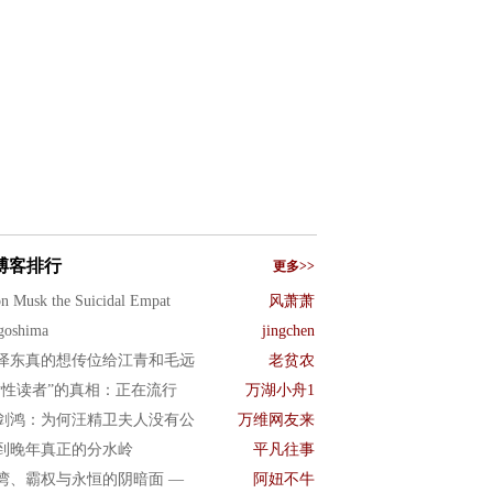
博客排行
更多>>
n Musk the Suicidal Empat
风萧萧
goshima
jingchen
泽东真的想传位给江青和毛远
老贫农
女性读者”的真相：正在流行
万湖小舟1
剑鸿：为何汪精卫夫人没有公
万维网友来
到晚年真正的分水岭
平凡往事
湾、霸权与永恒的阴暗面 —
阿妞不牛