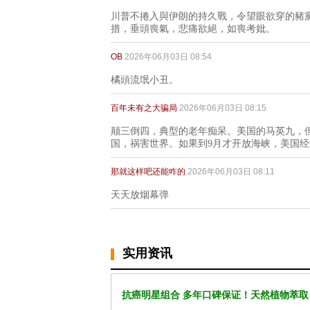
川普不捲入與伊朗的持久戰，令望眼欲穿的豬黨、
措，垂頭喪氣，悲痛欲絕，如喪考妣。
OB
2026年06月03日 08:54
橘頭流氓小丑。
百年未有之大骗局
2026年06月03日 08:15
颠三倒四，典型的老年痴呆。美国的马英九，
国，祸害世界。如果到9月才开放海峡，美国
那就这样吧还能咋的
2026年06月03日 08:11
天天放烟幕弹
实用资讯
抗癌明星组合 多年口碑保证！天然植物萃取