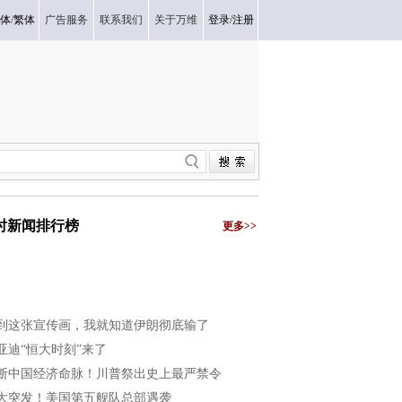
体
/
繁体
广告服务
联系我们
关于万维
登录
/
注册
小时新闻排行榜
更多>>
到这张宣传画，我就知道伊朗彻底输了
亚迪“恒大时刻”来了
断中国经济命脉！川普祭出史上最严禁令
大突发！美国第五舰队总部遇袭