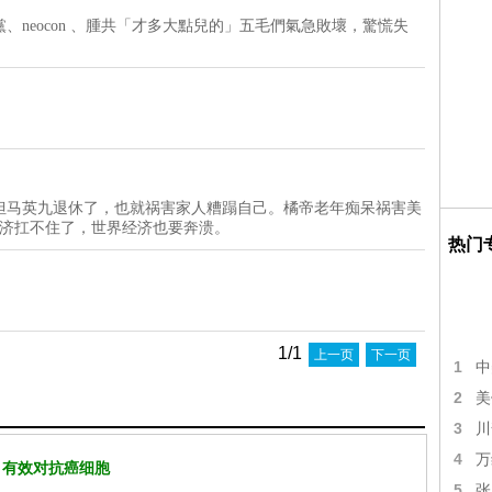
neocon 、腫共「才多大點兒的」五毛們氣急敗壞，驚慌失
但马英九退休了，也就祸害家人糟蹋自己。橘帝老年痴呆祸害美
经济扛不住了，世界经济也要奔溃。
热门
1/1
上一页
下一页
1
中
2
美
3
川
4
万
 有效对抗癌细胞
5
张