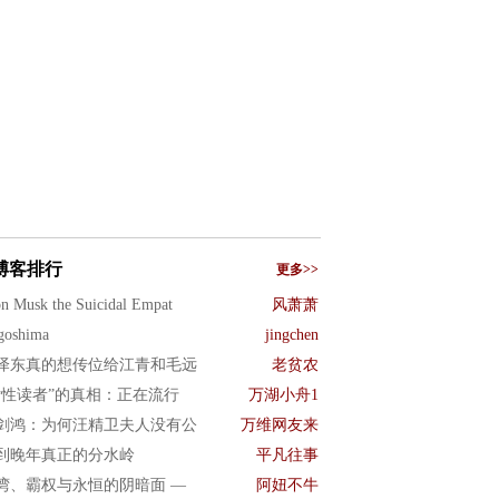
博客排行
更多>>
n Musk the Suicidal Empat
风萧萧
goshima
jingchen
泽东真的想传位给江青和毛远
老贫农
女性读者”的真相：正在流行
万湖小舟1
剑鸿：为何汪精卫夫人没有公
万维网友来
到晚年真正的分水岭
平凡往事
湾、霸权与永恒的阴暗面 —
阿妞不牛