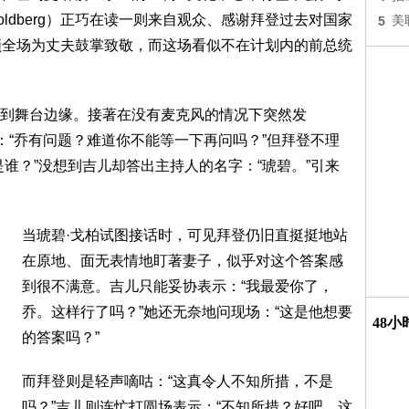
Goldberg）正巧在读一则来自观众、感谢拜登过去对国家
5
美
领全场为丈夫鼓掌致敬，而这场看似不在计划内的前总统
到舞台边缘。接著在没有麦克风的情况下突然发
：“乔有问题？难道你不能等一下再问吗？”但拜登不理
谁？”没想到吉儿却答出主持人的名字：“琥碧。”引来
当琥碧·戈柏试图接话时，可见拜登仍旧直挺挺地站
在原地、面无表情地盯著妻子，似乎对这个答案感
到很不满意。吉儿只能妥协表示：“我最爱你了，
乔。这样行了吗？”她还无奈地问现场：“这是他想要
48
的答案吗？”
而拜登则是轻声嘀咕：“这真令人不知所措，不是
吗？”吉儿则连忙打圆场表示：“不知所措？好吧，这