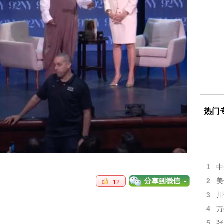
热门
1
中
2
美
12
3
川
4
万
5
张