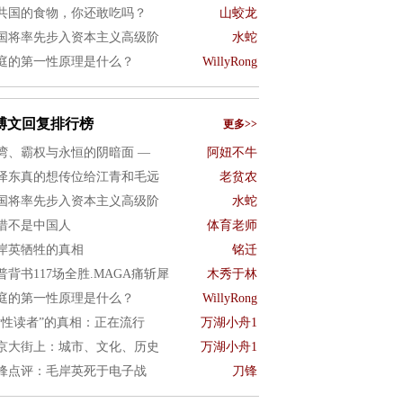
共国的食物，你还敢吃吗？
山蛟龙
国将率先步入资本主义高级阶
水蛇
庭的第一性原理是什么？
WillyRong
博文回复排行榜
更多>>
湾、霸权与永恒的阴暗面 —
阿妞不牛
泽东真的想传位给江青和毛远
老贫农
国将率先步入资本主义高级阶
水蛇
惜不是中国人
体育老师
岸英牺牲的真相
铭迁
普背书117场全胜.MAGA痛斩犀
木秀于林
庭的第一性原理是什么？
WillyRong
女性读者”的真相：正在流行
万湖小舟1
京大街上：城市、文化、历史
万湖小舟1
锋点评：毛岸英死于电子战
刀锋