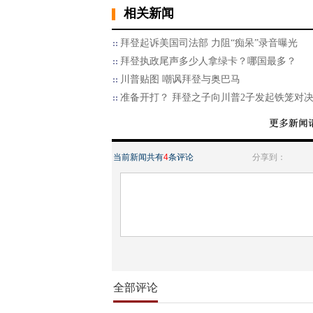
相关新闻
拜登起诉美国司法部 力阻“痴呆”录音曝光
拜登执政尾声多少人拿绿卡？哪国最多？
川普贴图 嘲讽拜登与奥巴马
准备开打？ 拜登之子向川普2子发起铁笼对
当前新闻共有
4
条评论
分享到：
全部评论