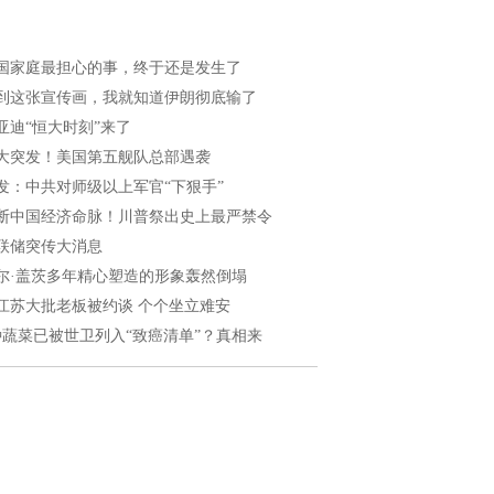
国家庭最担心的事，终于还是发生了
到这张宣传画，我就知道伊朗彻底输了
亚迪“恒大时刻”来了
大突发！美国第五舰队总部遇袭
发：中共对师级以上军官“下狠手”
断中国经济命脉！川普祭出史上最严禁令
联储突传大消息
尔·盖茨多年精心塑造的形象轰然倒塌
江苏大批老板被约谈 个个坐立难安
种蔬菜已被世卫列入“致癌清单”？真相来