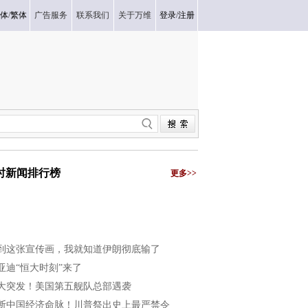
体
/
繁体
广告服务
联系我们
关于万维
登录
/
注册
小时新闻排行榜
更多>>
到这张宣传画，我就知道伊朗彻底输了
亚迪“恒大时刻”来了
大突发！美国第五舰队总部遇袭
断中国经济命脉！川普祭出史上最严禁令