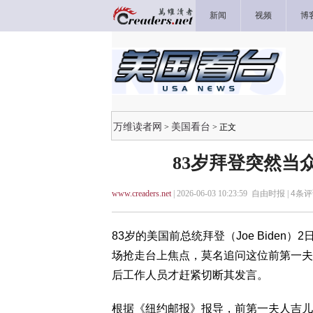
新闻
视频
博
万维读者网
美国看台
>
> 正文
83岁拜登突然当
www.creaders.net
| 2026-06-03 10:23:59 自由时报 |
4
条评
83岁的美国前总统拜登（Joe Biden）2
场抢走台上焦点，莫名追问这位前第一夫
后工作人员才赶紧切断其发言。
根据《纽约邮报》报导，前第一夫人吉儿