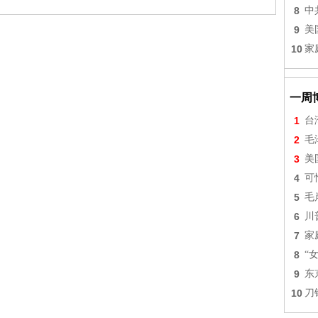
8
中
9
美
10
家
一周
1
台
2
毛
3
美
4
可
5
毛
6
川
7
家
8
“
9
东
10
刀