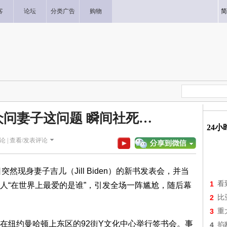
客
论坛
分类广告
购物
简
众问妻子这问题 瞬间社死…
24
论 |
查看/发表评论
日突然现身妻子吉儿（Jill Biden）的新书发表会，并当
1
看
人“在世界上最爱的是谁”，引发全场一阵尴尬，随后幕
2
比
3
重
在纽约曼哈顿上东区的92街Y文化中心举行签书会。事
4
掐