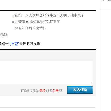
前第一夫人谈拜登辩论惨况：天啊，他中风了
川普宣布 撤销这些“荒谬”政策
拜登卸任后首次站台
决挑战
“拜登”
评论前需要先
登录
或者
注册
哦