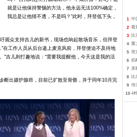
就是让他保持警惕的方法，他永远无法100%确定，
我总是让他猜不透，不是吗？”此时，拜登低下头，
1
中
2
看
3
比
吁观众支持吉儿的新书，现场也响起散场音乐，但拜登
4
重
…”在工作人员从后台递上麦克风前，拜登便迫不及待地
5
突
。”吉儿则打趣地说：“需要我提醒他，今天这是我的活
6
掐
7
美
8
比
被诊断出摄护腺癌，目前已扩散至骨骼，并于同年10月完
9
传
10
4