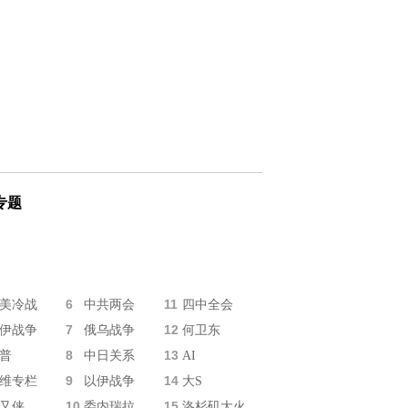
专题
6
11
美冷战
中共两会
四中全会
7
12
伊战争
俄乌战争
何卫东
8
13
普
中日关系
AI
9
14
维专栏
以伊战争
大S
10
15
又侠
委内瑞拉
洛杉矶大火