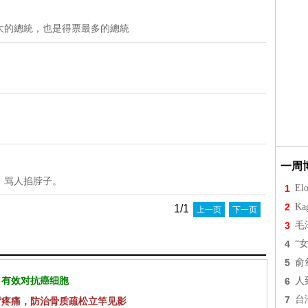
大的總統，也是得票最多的總統
一周
，骂人掐脖子。
1
Elo
2
Ka
1/1
上一页
下一页
3
毛
4
“
5
俞
 有效对抗癌细胞
6
人
7
台
背疼痛，防治骨质疏松立竿见影