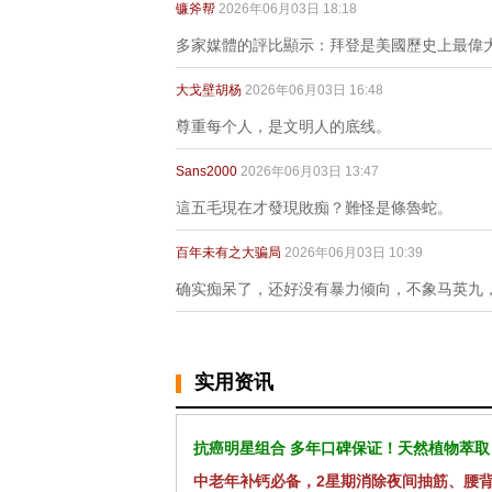
镰斧帮
2026年06月03日 18:18
多家媒體的評比顯示：拜登是美國歷史上最偉
大戈壁胡杨
2026年06月03日 16:48
尊重每个人，是文明人的底线。
Sans2000
2026年06月03日 13:47
這五毛現在才發現敗痴？難怪是條魯蛇。
百年未有之大骗局
2026年06月03日 10:39
确实痴呆了，还好没有暴力倾向，不象马英九
实用资讯
抗癌明星组合 多年口碑保证！天然植物萃取
中老年补钙必备，2星期消除夜间抽筋、腰