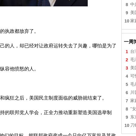
8
中
9
美
10
家
的执政都放弃了。
一周
己的人，却已经对让政府运转失去了兴趣，哪怕是为了
1
台
2
毛
3
美
纵容他愤怒的人。
4
可
5
毛
6
川
和疯狂之后，美国民主制度面临的威胁就结束了。
7
家
8
“
持的联邦党人学会，正全力推动重新塑造美国选举制
9
东
10
刀
推进他们的目标，把联邦政府变成一个只向亿万富翁及其政