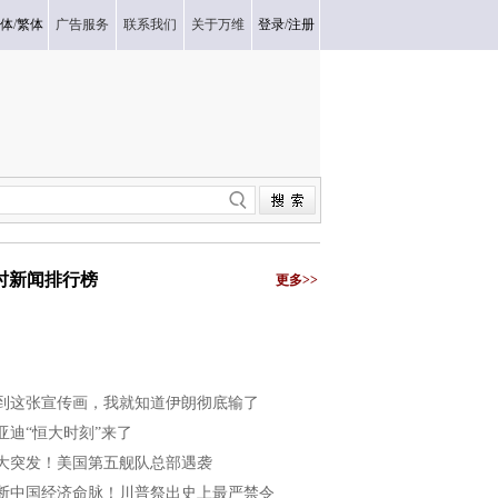
体
/
繁体
广告服务
联系我们
关于万维
登录
/
注册
小时新闻排行榜
更多>>
到这张宣传画，我就知道伊朗彻底输了
亚迪“恒大时刻”来了
大突发！美国第五舰队总部遇袭
断中国经济命脉！川普祭出史上最严禁令