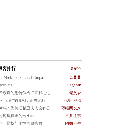
博客排行
更多>>
n Musk the Suicidal Empat
风萧萧
goshima
jingchen
泽东真的想传位给江青和毛远
老贫农
女性读者”的真相：正在流行
万湖小舟1
剑鸿：为何汪精卫夫人没有公
万维网友来
到晚年真正的分水岭
平凡往事
湾、霸权与永恒的阴暗面 —
阿妞不牛