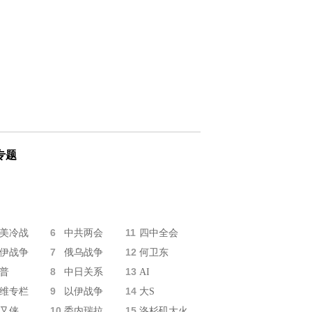
专题
6
11
美冷战
中共两会
四中全会
7
12
伊战争
俄乌战争
何卫东
8
13
普
中日关系
AI
9
14
维专栏
以伊战争
大S
10
15
又侠
委内瑞拉
洛杉矶大火