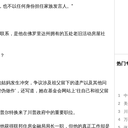
，也不以任何身份担任家族发言人。”
联系，是他在佛罗里达州拥有的五处老旧活动房屋社
？
热门
的姑妈发生冲突，争议涉及祖父留下的遗产以及其他问
虚伪做作’，还写道，她在基金会网站上‘往自己和祖父留
1
中
2
美
3
川
普尔特换来了川普政府中的重要职位。
4
万
他获得联邦住房金融局局长一职，但他的真正工作却是
5
张