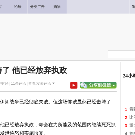
客
论坛
分类广告
购物
简
垮了 他已经放弃执政
24
加美财经 |
11
条评论 |
查看/发表评论
伊朗战争已经彻底失败。但这场惨败显然已经击垮了
1
看
2
比
他已经放弃执政，却会在力所能及的范围内继续死死抓
3
重
发泄愤怒和实施报复。
4
掐