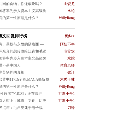
共国的食物，你还敢吃吗？
山蛟龙
国将率先步入资本主义高级阶
水蛇
庭的第一性原理是什么？
WillyRong
博文回复排行榜
更多>>
湾、霸权与永恒的阴暗面 —
阿妞不牛
泽东真的想传位给江青和毛远
老贫农
国将率先步入资本主义高级阶
水蛇
惜不是中国人
体育老师
岸英牺牲的真相
铭迁
普背书117场全胜.MAGA痛斩犀
木秀于林
庭的第一性原理是什么？
WillyRong
女性读者”的真相：正在流行
万湖小舟1
京大街上：城市、文化、历史
万湖小舟1
锋点评：毛岸英死于电子战
刀锋