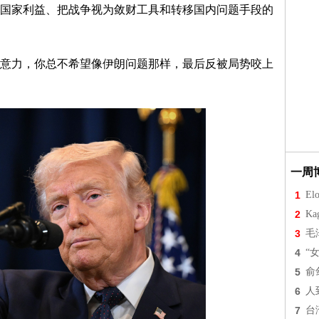
国家利益、把战争视为敛财工具和转移国内问题手段的
意力，你总不希望像伊朗问题那样，最后反被局势咬上
一周
1
Elo
2
Ka
3
毛
4
“
5
俞
6
人
7
台