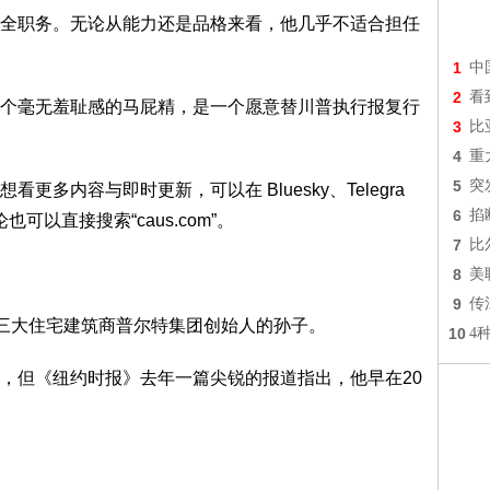
全职务。无论从能力还是品格来看，他几乎不适合担任
1
中
2
看
个毫无羞耻感的马屁精，是一个愿意替川普执行报复行
3
比
4
重
5
突
多内容与即时更新，可以在 Bluesky、Telegra
6
掐
论也可以直接搜索“caus.com”。
7
比
8
美
9
传
第三大住宅建筑商普尔特集团创始人的孙子。
10
4
，但《纽约时报》去年一篇尖锐的报道指出，他早在20