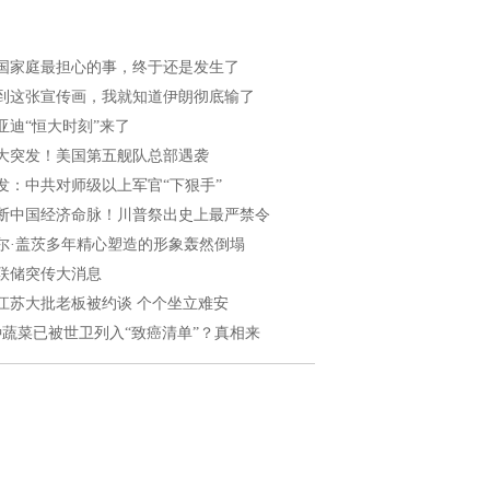
国家庭最担心的事，终于还是发生了
到这张宣传画，我就知道伊朗彻底输了
亚迪“恒大时刻”来了
大突发！美国第五舰队总部遇袭
发：中共对师级以上军官“下狠手”
断中国经济命脉！川普祭出史上最严禁令
尔·盖茨多年精心塑造的形象轰然倒塌
联储突传大消息
江苏大批老板被约谈 个个坐立难安
种蔬菜已被世卫列入“致癌清单”？真相来