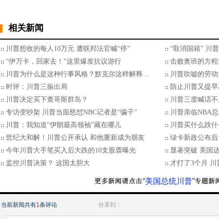
相关新闻
川普想收的每人10万元 遭联邦法官喊“停”
“取消国籍” 
“伊万卡，回家去！”这里爆发抗议游行
击败奥班的方程
川普为什么是这种行事风格？默克尔这样解释…
川普吹嘘的劳动力
时评：川普三振出局
防止川普又提早离
川普决定买下查哥斯群岛？
川普三度喊话不
专访变吵架 川普当面怒怼NBC记者是“骗子”
川普亲临NBA
川普：我知道“伊朗最高领袖”藏在哪儿
川普买什么跌什
世纪大和解！川普公开承认 和他重新成为朋友
绿卡新政公布后
今年川普大手笔买入后大跌的10支股票曝光
显著突破 美国
监控川普决策？ 这国太胆大
才打了3个月 
“美国总统川普”
当前新闻共有
1
条评论
分享到：