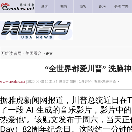
新闻
视频
博客
论坛
分类广告
万维读者网
美国看台
>
> 正文
“全世界都爱川普” 洗脑
www.creaders.net
| 2026-06-08 15:31:34 世界新闻网 |
1
条评论 |
查看/发表评论
据雅虎新闻网报道，川普总统近日在Truth
了一段 AI 生成的音乐影片，影片中
热爱他”。该贴文发布于周六，当天正
Day）82周年纪念日。这段约一分