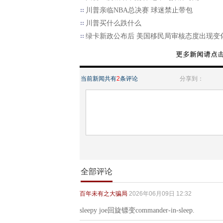
川普亲临NBA总决赛 球迷禁止带包
川普买什么跌什么
绿卡新政公布后 美国移民局审核态度出现变
当前新闻共有
2
条评论
分享到：
全部评论
百年未有之大骗局
2026年06月09日 12:32
sleepy joe回旋镖变commander-in-sleep.