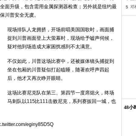
全面升级，包含需用金属探测器检查；另外就是纽约最
5
邓
保川普安全无虞。
现场排队人龙拥挤，开场前唱美国国歌时，画面捕
捉到川普画面登上大萤幕时，现场给予嘘声伺候，
疑对他到场造成大家困扰感到不太满意。
不仅如此，川普这场比赛中，还被媒体镜头捕捉到
坐在包厢的川普疑似打起瞌睡，随著欢呼声四起
后，他才又再次睁开眼睛。
这场比赛尼克队在第三、第四节一度席熄火，终场
马刺队以115比111击败尼克，系列赛扳回一城，也
48
c.twitter.com/eginy85D5Q