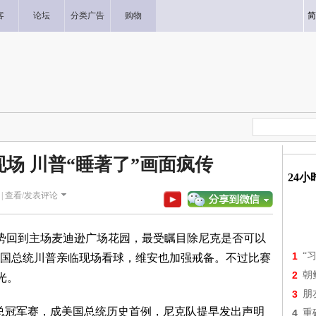
客
论坛
分类广告
购物
简
现场 川普“睡著了”画面疯传
24
|
查看/发表评论
优势回到主场麦迪逊广场花园，最受瞩目除尼克是否可以
1
“
国总统川普亲临现场看球，维安也加强戒备。不过比赛
2
朝
光。
3
朋
看NBA总冠军赛，成美国总统历史首例，尼克队提早发出声明
4
重