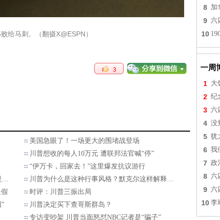
8
加
9
六
15败给马刺。（翻摄X@ESPN）
10
1
一周
3
1
大
2
纪
3
六
4
没
5
犹
美国急眼了！一场更大的围堵战登场
6
我
川普想收的每人10万元 遭联邦法官喊“停”
7
政
“伊万卡，回家去！”这里爆发抗议游行
8
六
是…
川普为什么是这种行事风格？默克尔这样解释…
9
六
是假
时评：川普三振出局
10
李
”
川普决定买下查哥斯群岛？
专访变吵架 川普当面怒怼NBC记者是“骗子”