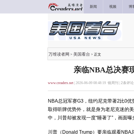
新闻
视频
博
万维读者网
美国看台
>
> 正文
亲临NBA总决赛
www.creaders.net
| 2026-06-09 08:48:19 镜周刊 |
2
条评论 
NBA总冠军赛G3，纽约尼克带著2比0
取得听牌优势外，就是身为老尼克迷的美
中，川普却被发现一度“睡著了”，画面曝
川普（Donald Trump）要亲临观