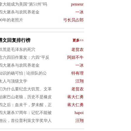
拿大能成为美国“第51州”吗
penseur
四大屠杀与农民养老金
一冰
900年的老照片
弓长贝占郎
博文回复排行榜
更多>>
饥荒是毛泽东的死穴
老贫农
念六四旧作重发：六四“平反
阿妞不牛
四大屠杀与农民养老金
一冰
知识的确可怕 | 论排队的公
特有理
太人与顶级文学
汪翔
们为什么要纪念大饥荒、文革
老贫农
治家巴山老狼，历史不是橡皮
蒋大仁勇
四之后：血未干，梦未醒，正
蒋大仁勇
四大屠杀37周年：记忆不能被
hapoi
翊云，首位普利策文学奖华人
汪翔