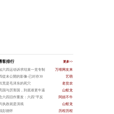
博客排行
更多>>
如六四运动诉求结束一党专制
万维网友来
四從未公開的影像-已封存30
艺萌
饥荒是毛泽东的死穴
老贫农
亮国与厉害国，到底谁更牛逼
山蛟龙
念六四旧作重发：六四“平反
阿妞不牛
共执政就是演戏
山蛟龙
伐彭德怀
历程历程