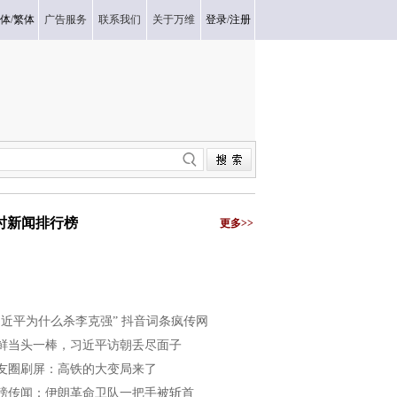
体
/
繁体
广告服务
联系我们
关于万维
登录
/
注册
小时新闻排行榜
更多>>
习近平为什么杀李克强” 抖音词条疯传网
鲜当头一棒，习近平访朝丢尽面子
友圈刷屏：高铁的大变局来了
磅传闻：伊朗革命卫队一把手被斩首