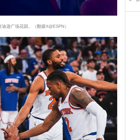
迪逊广场花园。（翻摄X@ESPN）