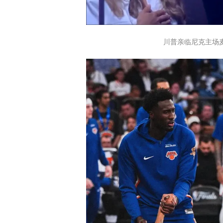
川普亲临尼克主场麦