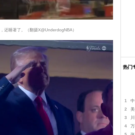
还睡著了。（翻摄X@UnderdogNBA）
热门
1
中
2
美
3
川
4
万
5
张