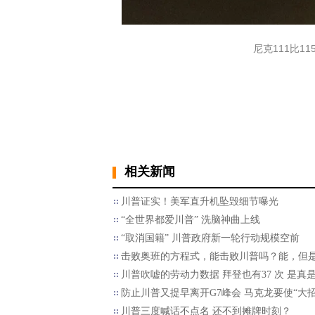
尼克111比1
相关新闻
川普证实！美军直升机坠毁细节曝光
“全世界都爱川普” 洗脑神曲上线
“取消国籍” 川普政府新一轮行动规模空前
击败奥班的方程式，能击败川普吗？能，但
川普吹嘘的劳动力数据 拜登也有37 次 是真
防止川普又提早离开G7峰会 马克龙要使“大招
川普三度喊话不点名 还不到摊牌时刻？