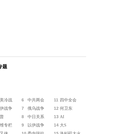
专题
6
11
美冷战
中共两会
四中全会
7
12
伊战争
俄乌战争
何卫东
8
13
普
中日关系
AI
9
14
维专栏
以伊战争
大S
10
15
又侠
委内瑞拉
洛杉矶大火