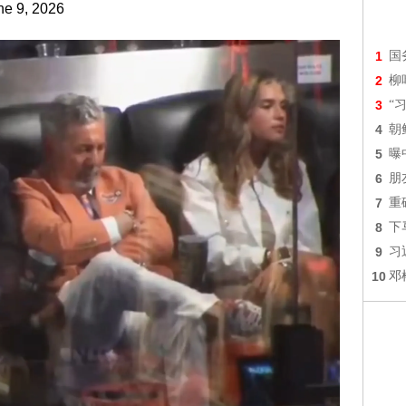
ne 9, 2026
1
国
2
柳
3
“
4
朝
5
曝
6
朋
7
重
8
下
9
习
10
邓