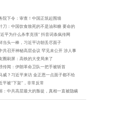
务院下令：审查！中国正筑起围墙
叶刀：中国饮食致死的不是油和糖 要命的
习近平为什么杀李克强” 抖音词条疯传网
鲜当头一棒，习近平访朝丢尽面子
中共召开神秘高层会议 罕见未公开 涉人事
友圈刷屏：高铁的大变局来了
磅传闻：伊朗革命卫队一把手被斩首
马威？习近平来访 金正恩一点面子都不给
近平被“下架”，非常反常
榕：中共高层最大的叛徒，真相一直被隐瞒