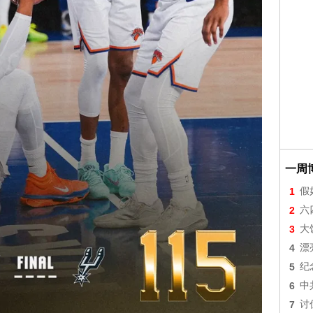
一周
1
假
2
六
3
大
4
漂
5
纪
6
中
7
讨